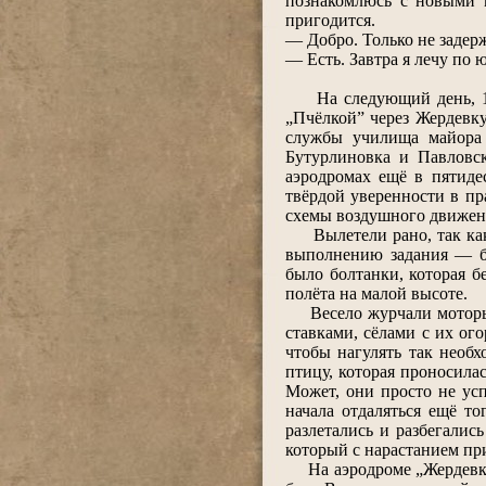
познакомлюсь с новыми м
пригодится.
― Добро. Только не задер
― Есть. Завтра я лечу по 
На следующий день, 1 и
„Пчёлкой” через Жердевку
службы училища майора 
Бутурлиновка и Павловск
аэродромах ещё в пятиде
твёрдой уверенности в пр
схемы воздушного движени
Вылетели рано, так как п
выполнению задания ― бы
было болтанки, которая б
полёта на малой высоте.
Весело журчали моторы, б
ставками, сёлами с их ог
чтобы нагулять так необ
птицу, которая проносилас
Может, они просто не усп
начала отдаляться ещё то
разлетались и разбегались
который с нарастанием пр
На аэродроме „Жердевка” 