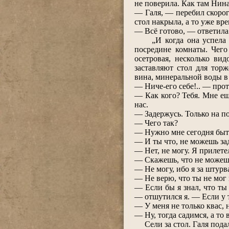
не поверила. Как там Нина
― Галя, ― перебил скоро
стол накрыла, а то уже вре
― Всё готово, ― ответила 
„И когда она успела на
посредине комнаты. Чего
осетровая, несколько вид
заставляют стол для торж
вина, минеральной воды в 
― Ниче-его себе!.. ― прот
― Как кого? Тебя. Мне ещ
нас.
― Задержусь. Только на по
― Чего так?
― Нужно мне сегодня быть 
― И ты что, не можешь заде
― Нет, не могу. Я прилет
― Скажешь, что не можеш
― Не могу, ибо я за штурв
― Не верю, что ты не мог 
― Если бы я знал, что ты 
― отшутился я. ― Если у т
― У меня не только квас, 
― Ну, тогда садимся, а то 
Сели за стол. Галя пода