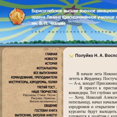
Полуйко Н. А. Воспо
В начале лета Никонов п
лететь в Жердевку. Постуч
― А-а, заходи! Присажива
Я присел к приставном
командира. Тот глубоко за
Рассказы. Стихи. Песни.
― Хочу, Николай Алексее
Рисунки. Приколы.
пепельницу, начал началь
Весело вспоминать
аэродромов и открытием 
курсанты будут выходить
готовится к полётам с ку