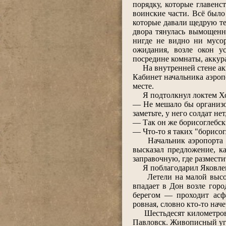
порядку, которые главенс
воинские части. Всё было
которые давали щедрую те
двора тянулась вымощенн
нигде не видно ни мусо
ожидания, возле окон у
посредине комнаты, аккур
На внутренней стене акк
Кабинет начальника аэроп
месте.
Я подтолкнул локтем Хол
― Не мешало бы организов
заметьте, у него солдат нет
― Так он же борисоглебс
― Что-то я таких "борисог
Начальник аэропорта уго
высказал предложение, к
заправочную, где размест
Я поблагодарил Яковлева
Летели на малой высоте 
впадает в Дон возле гор
берегом ― проходит асфа
ровная, словно кто-то нач
Шестьдесят километров п
Павловск. Живописный уго