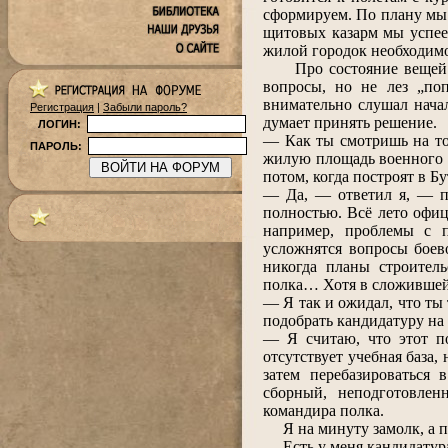
сформируем. По плану мы 
щитовых казарм мы успее
жилой городок необходимо 
Про состояние вещей я 
вопросы, но не лез „поп
внимательно слушал нача
Регистрация
|
Забыли пароль?
думает принять решение.
ЛОГИН:
― Как ты смотришь на то
ПАРОЛЬ:
жилую площадь военного г
потом, когда построят в Б
― Да, ― ответил я, ― пр
полностью. Всё лето офиц
например, проблемы с п
усложнятся вопросы боев
никогда планы строител
полка… Хотя в сложившейс
― Я так и ожидал, что ты
подобрать кандидатуру на
― Я считаю, что этот п
отсутствует учебная база,
затем перебазироваться 
сборный, неподготовлен
командира полка.
Я на минуту замолк, а по
― Есть у меня кандидатура