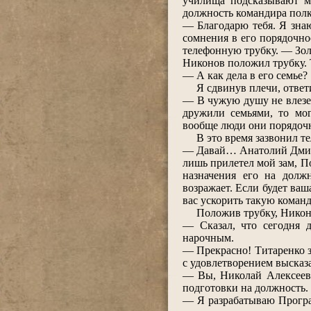
училища подсказывают мн
должность командира полк
― Благодарю тебя. Я зна
сомнения в его порядочно
телефонную трубку. ― Зол
Никонов положил трубку. Т
― А как дела в его семье?
Я сдвинув плечи, ответ
― В чужую душу не влезеш
дружили семьями, то мог
вообще люди они порядоч
В это время зазвонил те
― Давай… Анатолий Дмитри
лишь прилетел мой зам, П
назначения его на долж
возражает. Если будет ва
вас ускорить такую коман
Положив трубку, Никоно
― Сказал, что сегодня д
нарочным.
― Прекрасно! Титаренко за
с удовлетворением высказа
― Вы, Николай Алексееви
подготовки на должность.
― Я разрабатываю Програ