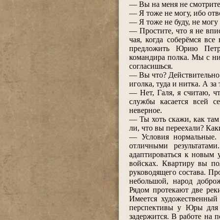
― Вы на меня не смотрите
― Я тоже не могу, ибо от
― Я тоже не буду, не могу 
― Простите, что я не впи
чая, когда соберёмся все
предложить Юрию Петро
командира полка. Мы с ни
согласишься.
― Вы что? Действительно д
иголка, туда и нитка. А за
― Нет, Галя, я считаю, ч
службы касается всей с
неверное.
― Ты хоть скажи, как там
ли, что вы переехали? Как
― Условия нормальные. 
отличными результатами
адаптироваться к новым у
войсках. Квартиру вы по
руководящего состава. Пр
небольшой, народ добро
Рядом протекают две рек
Имеется художественный
перспективы у Юры для 
задержится. В работе на 