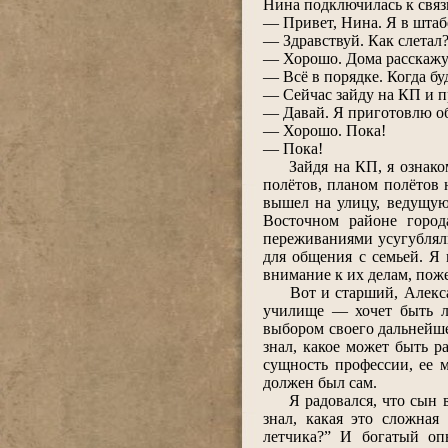
Нина подключилась к связ
― Привет, Нина. Я в штабе
― Здравствуй. Как слетал
― Хорошо. Дома расскажу.
― Всё в порядке. Когда бу
― Сейчас зайду на КП и п
― Давай. Я приготовлю обе
― Хорошо. Пока!
― Пока!
Зайдя на КП, я ознакоми
полётов, планом полётов 
вышел на улицу, ведущую
Восточном районе города
переживаниями усугубляли
для общения с семьей. Я
внимание к их делам, пож
Вот и старший, Александ
училище ― хочет быть ле
выбором своего дальнейше
знал, какое может быть р
сущность профессии, ее 
должен был сам.
Я радовался, что сын вы
знал, какая это сложная
летчика?” И богатый оп