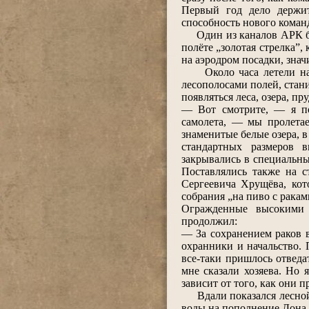
Первый год дело держит
способность нового коман
Один из каналов АРК был
полёте „золотая стрелка”,
на аэродром посадки, знач
Около часа летели над 
лесополосами полей, стан
появляться леса, озера, п
― Вот смотрите, ― я по
самолета, ― мы пролетае
знаменитые белые озера, 
стандартных размеров в
закрывались в специальны
Поставлялись также на 
Сергеевича Хрущёва, ко
собрания „на пиво с ракам
Огражденные высокими 
продолжил:
― За сохранением раков в
охранники и начальство.
все-таки пришлось отведа
мне сказали хозяева. Но
зависит от того, как они 
Вдали показался лесной 
воды на пополнение Дона.