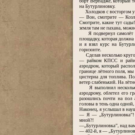
борт Верпадже, который то
на Бутурлиновку.
Холодков с восторгом уз
― Вон, смотрите ― Козл
Смотрите, какие тут сады
земля там не пахана, можн
Я подвернул самолёт в н
площадку, которая должна 
и я взял курс на Бутурл
горизонте.
Сделав несколько кругов 
― райком КПСС и райисп
аэродром, который распо
границе лётного поля, мы
цистерна для топлива. По
ветер слабенький. На лёт
Я выполнил несколько к
аэродрому, облетел его г
разошлись почти на пол 
головы в тень одна одной
Наконец, я услышал в нау
― Я ― „Бутурлиновка”! 
мной?!
―„Бутурлиновка”, над вам
― 402-й, я ― „Бутурлиновк