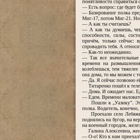
понятливости справиться 
― Есть вопрос: где будет б
― Базирование полка пре
Миг-17, потом Миг-21. Но 
― А как ты считаешь?
― А как ты думаешь, чег
способности, силы, сост
причём, только сейчас: 
спровадить тебя. А относи
― Как-то неожиданно.
― Так все значительные
времени на размышления
колеблешься, тем тяжелее
она дома, то мы можем с т
― Да. Я сейчас позвоню ей
Титаренко пошёл к телефо
― Дома. И ожидает нас. Е
― Едем. Времени маловато
Пошли к „Уазику”. Это б
полка. Водитель, конечно,
Проехали село Лебяжье, 
поднялись на бугор, на в
на военный городок, жел
Галина Алексеевна, жена 
― О-о! Кто к нам приехал