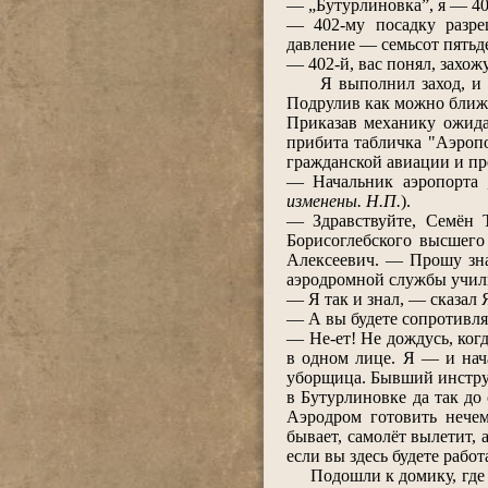
― „Бутурлиновка”, я ― 40
― 402-му посадку разре
давление ― семьсот пятьде
― 402-й, вас понял, захожу
Я выполнил заход, и при
Подрулив как можно ближ
Приказав механику ожида
прибита табличка "Аэроп
гражданской авиации и пр
― Начальник аэропорта 
изменены. Н.П.
).
― Здравствуйте, Семён 
Борисоглебского высшег
Алексеевич. ― Прошу зна
аэродромной службы учил
― Я так и знал, ― сказал 
― А вы будете сопротивля
― Не-ет! Не дождусь, ког
в одном лице. Я ― и нача
уборщица. Бывший инстру
в Бутурлиновке да так до
Аэродром готовить нечем
бывает, самолёт вылетит, 
если вы здесь будете работа
Подошли к домику, где с