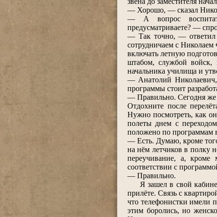
звена до заместителя нача
― Хорошо, ― сказал Нико
― А вопрос воспитат
предусматриваете? ― спро
― Так точно, ― ответил 
сотрудничаем с Николаем 
включать летную подготов
штабом, службой войск, 
начальника училища и ут
― Анатолий Николаевич, 
программы стоит разработ
― Правильно. Сегодня же 
Отдохните после перелёт
Нужно посмотреть, как он
полеты днем с переходом
положено по программам в
― Есть. Думаю, кроме тог
на нём летчиков в полку н
переучивание, а, кроме
соответствии с программо
― Правильно.
Я зашел в свой кабинет,
прилёте. Связь с квартиро
что телефонистки имели п
этим боролись, но женско