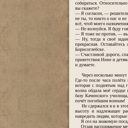
собираться. Относительн
вы скажете?
― Я согласен, ― решитель
не ты, то никто о нас и н
всё, чтоб моего назначения
― Не волнуйся. Я буду го
― Я тоже не против, ― вы
― Ну, тогда я своё зада
прекрасная. Оставайтесь
Борисоглебске.
― Счастливой дороги, спа
приветствия Нине и детям.
и думаете.
Через несколько минут я 
Где-то после часа полёт
которая с поднятым над 
волна обдала моё сердце 
базу Качинского училища,
почёт погибшим воинам!
Не сдержался я и в этот 
высоту и надлежащее ра
навредить людям, которые
Я сел на знакомую посад
Отдав распоряжение механ