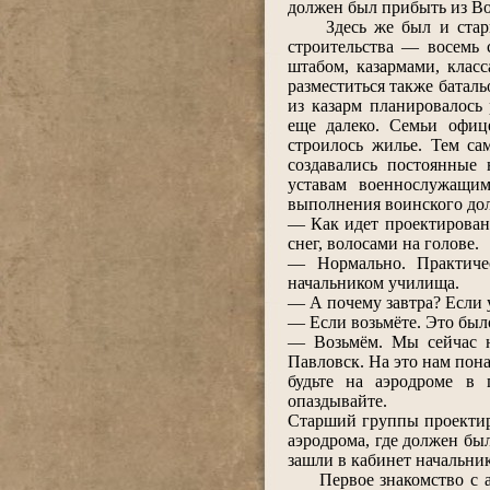
должен был прибыть из В
Здесь же был и старший
строительства ― восемь 
штабом, казармами, клас
разместиться также батал
из казарм планировалось
еще далеко. Семьи офице
строилось жилье. Тем са
создавались постоянные
уставам военнослужащи
выполнения воинского дол
― Как идет проектирован
снег, волосами на голове.
― Нормально. Практичес
начальником училища.
― А почему завтра? Если у
― Если возьмёте. Это был
― Возьмём. Мы сейчас н
Павловск. На это нам пона
будьте на аэродроме в 
опаздывайте.
Старший группы проектиро
аэродрома, где должен бы
зашли в кабинет начальник
Первое знакомство с акк