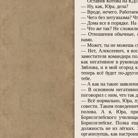
Оставив Котова на КДП, 
― Ну, как, Юра, дела?
― Вроде, нечего. Работае
― Чего без энтузиазма? Чт
― Дома все в порядке. На
― Что же так? Не сложил
― Отношения обычные, с
нами.
― Может, ты не можешь сми
― Нет, Алексеевич, я во
заместителя командира по
как негативное в руковод
Зяблова, и в мой огород 
теперь всё будет по-друг
тебе.
― А как на такие заявлен
― В основном негативно.
поговорил с ним, что так 
― Всё нормально, Юра, пус
совести. Таким поведением
полова. А я, Юра, при
Борисоглебского училища
Борисоглебске. Полка ещ
должность не из лёгких.
организуешь, как настроиш