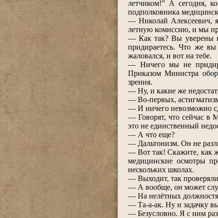
летчиком!” А сегодня, 
подполковника медицинск
― Николай Алексеевич, я
летную комиссию, и мы пр
― Как так? Вы уверены в
придираетесь. Что же вы
жаловался, и вот на тебе.
― Ничего мы не придира
Приказом Министра обор
зрения.
― Ну, и какие же недостат
― Во-первых, астигматизм
― И ничего невозможно сд
― Говорят, что сейчас в М
это не единственный недо
― А что еще?
― Дальтонизм. Он не разли
― Вот так! Скажите, как ж
медицинские осмотры про
нескольких школах.
― Выходит, так проверяли
― А вообще, он может сл
― На нелётных должностях
― Та-а-ак. Ну и задачку в
― Безусловно. Я с ним раз