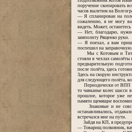
Подполковник Котов Иван
поручение скопировать всё
часов вылетим на Волгогр
― Я спланирован на поле
сожалению, я не могу ва
видеть. Может, останетесь 
― Нет, благодарю, нужн
замполиту Рященко руки.
― Я поехал, а вам приш
поспешил на заправочную.
Мы с Котовым и Титаре
стояли в чехлах самолёты
предварительную подгото
после полёта, здесь гото
Здесь на скорую инструкт
для следующего полёта, ко
Периодически от ВПП нес
то чавканье колес шасси в
прошлое, которое уже н
памяти щемящие воспомин
Знакомые и не совсем з
останавливались, отдавал
встречался мне на пути.
Зайдя на КП, я предупред
― Товарищ полковник, ва