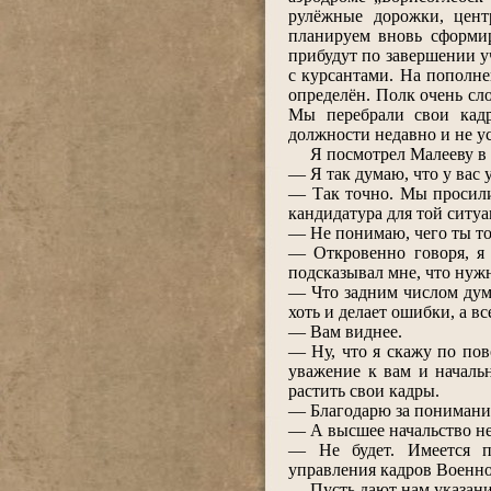
рулёжные дорожки, цент
планируем вновь сформир
прибудут по завершении у
с курсантами. На пополне
определён. Полк очень сл
Мы перебрали свои кад
должности недавно и не у
Я посмотрел Малееву в гл
― Я так думаю, что у вас 
― Так точно. Мы просили 
кандидатура для той ситуа
― Не понимаю, чего ты тог
― Откровенно говоря, я 
подсказывал мне, что нужн
― Что задним числом дума
хоть и делает ошибки, а вс
― Вам виднее.
― Ну, что я скажу по по
уважение к вам и началь
растить свои кадры.
― Благодарю за понимание.
― А высшее начальство не
― Не будет. Имеется пр
управления кадров Военн
― Пусть дают нам указан