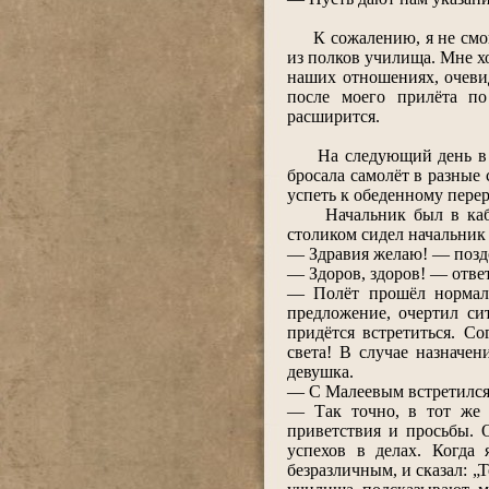
К сожалению, я не смог 
из полков училища. Мне хо
наших отношениях, очевид
после моего прилёта по
расширится.
На следующий день в дев
бросала самолёт в разные 
успеть к обеденному пере
Начальник был в кабине
столиком сидел начальник
― Здравия желаю! ― поздо
― Здоров, здоров! ― ответ
― Полёт прошёл нормаль
предложение, очертил си
придётся встретиться. Со
света! В случае назначе
девушка.
― С Малеевым встретился
― Так точно, в тот же 
приветствия и просьбы. 
успехов в делах. Когда 
безразличным, и сказал: 