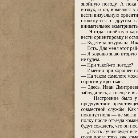
знойную погоду. А пока
воздух, и он, врывался 
вести визуальную ориенти
столкнуться с другим с
внимательнее всматривать
Я отдал полётную карту 
вести ориентировку и осм
― Будете за штурмана, Ив
― Есть. Для меня этот рай
― Я хорошо знаю вторую п
не будем.
― При такой-то погоде?
― Именно при хорошей пог
― На таком самолете можн
спросив у крестьян.
― Здесь, Иван Дмитриевич
заблудились, а то ещё и в
Настроение было у меня
предчувствии предстоящей
совместной службы. Как-
покинул полк ― не могли б
полку после отъезда команд
будут сожалеть, что он пое
„Пусть лучше будет все в
сразу после того, как ко