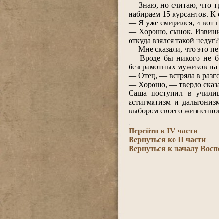
― Знаю, но считаю, что т
набираем 15 курсантов. К 
― Я уже смирился, и вот п
― Хорошо, сынок. Извини,
откуда взялся такой недуг?
― Мне сказали, что это пе
― Вроде бы никого не бы
безграмотных мужиков на 
― Отец, ― встряла в разго
― Хорошо, ― твердо сказал
Саша поступил в училищ
астигматизм и дальтониз
выбором своего жизненн
.
Перейти к IV части
Вернуться ко II части
Вернуться к началу Восп