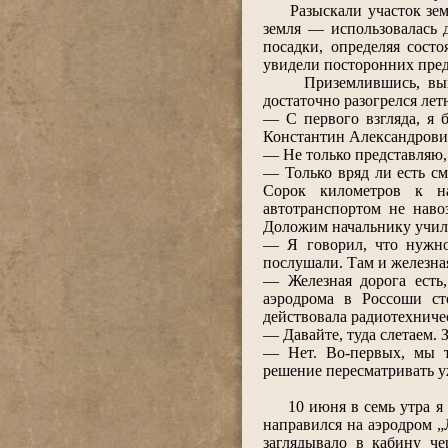
Разыскали участок земли
земля ― использовалась 
посадки, определяя сост
увидели посторонних пред
Приземлившись, выключ
достаточно разогрелся лет
― С первого взгляда, я б
Константин Александрович
― Не только представляю, 
― Только вряд ли есть см
Сорок километров к н
автотранспортом не наво
Доложим начальнику учил
― Я говорил, что нужно
послушали. Там и железная
― Железная дорога есть,
аэродрома в Россоши с
действовала радиотехниче
― Давайте, туда слетаем. 
― Нет. Во-первых, мы т
решение пересматривать у
10 июня в семь утра я в
направился на аэродром „
заглядывало в кабину че