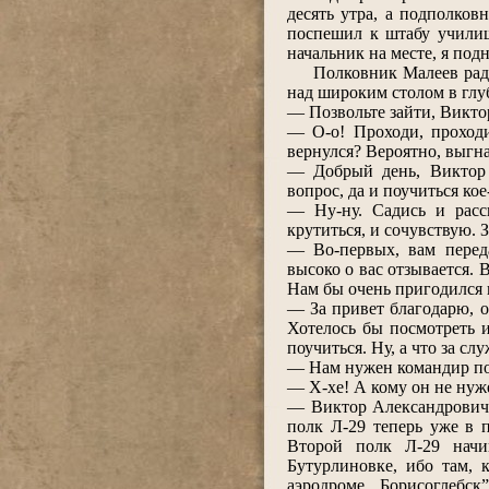
десять утра, а подполков
поспешил к штабу училищ
начальник на месте, я подн
Полковник Малеев радост
над широким столом в глуб
― Позвольте зайти, Викто
― О-о! Проходи, проход
вернулся? Вероятно, выгн
― Добрый день, Виктор 
вопрос, да и поучиться кое
― Ну-ну. Садись и расск
крутиться, и сочувствую. З
― Во-первых, вам перед
высоко о вас отзывается. 
Нам бы очень пригодился 
― За привет благодарю, о
Хотелось бы посмотреть и
поучиться. Ну, а что за с
― Нам нужен командир по
― Х-хе! А кому он не нуже
― Виктор Александрович,
полк Л-29 теперь уже в п
Второй полк Л-29 начин
Бутурлиновке, ибо там, 
аэродроме „Борисоглебск