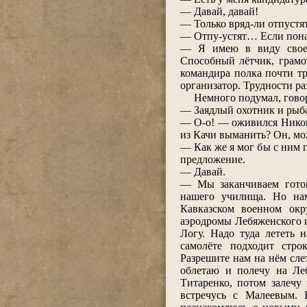
― Давай, давай!
― Только вряд-ли отпустят
― Отпу-устят… Если понад
― Я имею в виду своег
Способный лётчик, грамо
командира полка почти т
организатор. Трудности ра
Немного подумал, говорит
― Заядлый охотник и рыб
― О-о! ― оживился Никон
из Качи выманить? Он, мож
― Как же я мог бы с ним г
предложение.
― Давай.
― Мы заканчиваем готов
нашего училища. Но нам
Кавказском военном окр
аэродромы Лебяженского 
Логу. Надо туда лететь 
самолёте подходит стро
Разрешите нам на нём сле
облетаю и полечу на Ле
Титаренко, потом залечу
встречусь с Малеевым. 