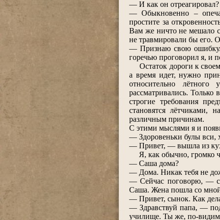
― И как он отреагировал?
― Обыкновенно – опечал
простите за откровенност
Вам же ничто не мешало с
не травмировали бы его. О
― Признаю свою ошибку. 
горечью проговорил я, и 
Остаток дороги к своему 
а время идет, нужно при
относительно лётного 
рассматривались. Только 
строгие требования пре
становятся лётчиками, 
различным причинам.
С этими мыслями я и появ
― Здоровеньки булы вси, 
― Привет, ― вышла из кух
Я, как обычно, громко ч
― Саша дома?
― Дома. Никак тебя не до
― Сейчас поговорю, ― ск
Саша. Жена пошла со мной
― Привет, сынок. Как дел
― Здравствуй папа, ― по
училище. Ты же, по-видимо