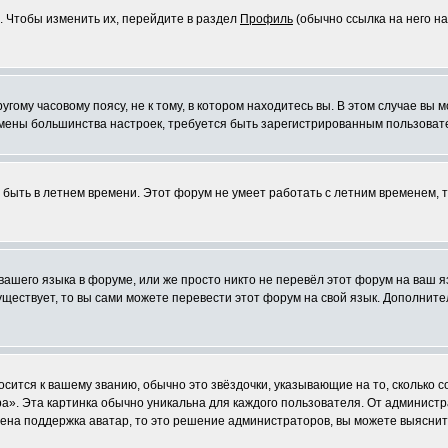
. Чтобы изменить их, перейдите в раздел
Профиль
(обычно ссылка на него на
ому часовому поясу, не к тому, в котором находитесь вы. В этом случае вы м
ля смены большинства настроек, требуется быть зарегистрированным пользоват
т быть в летнем времени. Этот форум не умеет работать с летним временем, 
 вашего языка в форуме, или же просто никто не перевёл этот форум на ваш 
существует, то вы сами можете перевести этот форум на свой язык. Дополни
осится к вашему званию, обычно это звёздочки, указывающие на то, сколько 
». Эта картинка обычно уникальна для каждого пользователя. От администрат
чена поддержка аватар, то это решение администраторов, вы можете выяснит