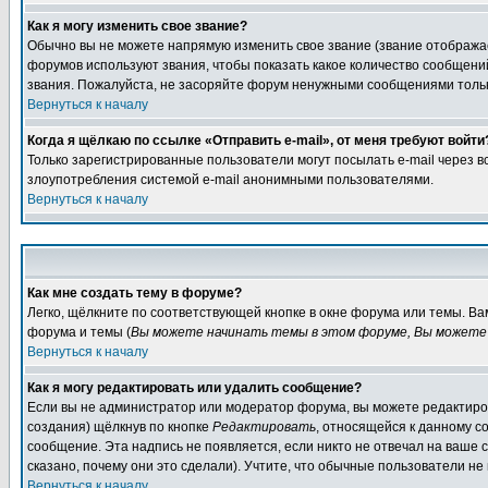
Как я могу изменить свое звание?
Обычно вы не можете напрямую изменить свое звание (звание отображае
форумов используют звания, чтобы показать какое количество сообще
звания. Пожалуйста, не засоряйте форум ненужными сообщениями только
Вернуться к началу
Когда я щёлкаю по ссылке «Отправить e-mail», от меня требуют войти
Только зарегистрированные пользователи могут посылать e-mail через 
злоупотребления системой e-mail анонимными пользователями.
Вернуться к началу
Как мне создать тему в форуме?
Легко, щёлкните по соответствующей кнопке в окне форума или темы. В
форума и темы (
Вы можете начинать темы в этом форуме, Вы можете 
Вернуться к началу
Как я могу редактировать или удалить сообщение?
Если вы не администратор или модератор форума, вы можете редактиров
создания) щёлкнув по кнопке
Редактировать
, относящейся к данному с
сообщение. Эта надпись не появляется, если никто не отвечал на ваше
сказано, почему они это сделали). Учтите, что обычные пользователи не 
Вернуться к началу