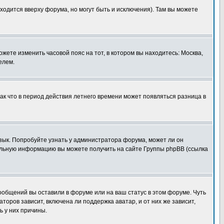
ходится вверху форума, но могут быть и исключения). Там вы можете
ожете изменить часовой пояс на тот, в котором вы находитесь: Москва,
елем.
так что в период действия летнего времени может появляться разница в
язык. Попробуйте узнать у администратора форума, может ли он
тельную информацию вы можете получить на сайте Группы phpBB (ссылка
сообщений вы оставили в форуме или на ваш статус в этом форуме. Чуть
оров зависит, включена ли поддержка аватар, и от них же зависит,
ь у них причины.