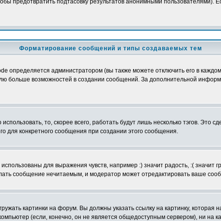
обы предотвратить подтасовку результатов анонимными пользователями). Если
Форматирование сообщений и типы создаваемых тем
e определяется администратором (вы также можете отключить его в каждом 
ователю больше возможностей в создании сообщений. За дополнительной инфо
использовать, то, скорее всего, работать будут лишь несколько тэгов. Это с
его для конкретного сообщения при создании этого сообщения.
использованы для выражения чувств, например :) значит радость, :( значит 
делать сообщение нечитаемым, и модератор может отредактировать ваше сооб
ружать картинки на форум. Вы должны указать ссылку на картинку, которая н
вой компьютер (если, конечно, он не является общедоступным сервером), ни на