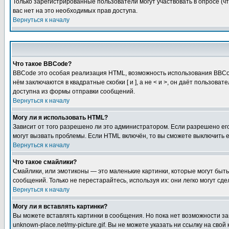
Только зарегистрированные пользователи могут участвовать в опросе (чт
вас нет на это необходимых прав доступа.
Вернуться к началу
Что такое BBCode?
BBCode это особая реализация HTML, возможность использования BBCod
нём заключаются в квадратные скобки [ и ], а не < и >, он даёт польз
доступна из формы отправки сообщений.
Вернуться к началу
Могу ли я использовать HTML?
Зависит от того разрешено ли это администратором. Если разрешено его 
могут вызвать проблемы. Если HTML включён, то вы сможете выключить 
Вернуться к началу
Что такое смайлики?
Смайлики, или эмотиконы — это маленькие картинки, которые могут быть 
сообщений. Только не перестарайтесь, используя их: они легко могут с
Вернуться к началу
Могу ли я вставлять картинки?
Вы можете вставлять картинки в сообщения. Но пока нет возможности заг
unknown-place.net/my-picture.gif. Вы не можете указать ни ссылку на с