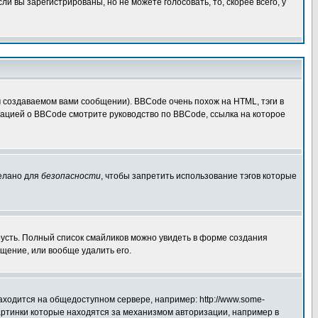
 вы зарегистрированы, но не можете голосовать, то, скорее всего, у
создаваемом вами сообщении). BBCode очень похож на HTML, тэги в
рмацией о BBCode смотрите руководство по BBCode, ссылка на которое
делано для
безопасности
, чтобы запретить использование тэгов которые
грусть. Полный список смайликов можно увидеть в форме создания
щение, или вообще удалить его.
аходится на общедоступном сервере, например: http://www.some-
 картинки которые находятся за механизмом авторизации, например в