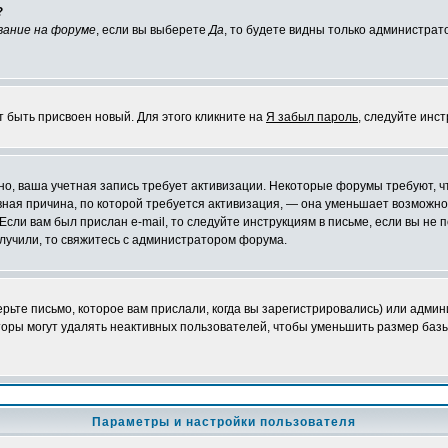
?
вание на форуме
, если вы выберете
Да
, то будете видны только администрат
т быть присвоен новый. Для этого кликните на
Я забыл пароль
, следуйте инс
ожно, ваша учетная запись требует активизации. Некоторые форумы требуют,
лавная причина, по которой требуется активизация, — она уменьшает возмож
Если вам был прислан e-mail, то следуйте инструкциям в письме, если вы не п
олучили, то свяжитесь с администратором форума.
ьте письмо, которое вам прислали, когда вы зарегистрировались) или админ
оры могут удалять неактивных пользователей, чтобы уменьшить размер базы
Параметры и настройки пользователя