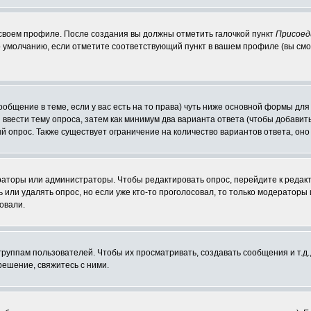
 своем профиле. После создания вы должны отметить галочкой пункт
Присоед
 умолчанию, если отметите соответствующий пункт в вашем профиле (вы смо
сообщение в теме, если у вас есть на то права) чуть ниже основной формы д
ы ввести тему опроса, затем как минимум два варианта ответа (чтобы добавит
й опрос. Также существует ограничение на количество вариантов ответа, он
ераторы или администраторы. Чтобы редактировать опрос, перейдите к редакт
ь или удалять опрос, но если уже кто-то проголосовал, то только модераторы
овали.
уппам пользователей. Чтобы их просматривать, создавать сообщения и т.д.
ешение, свяжитесь с ними.