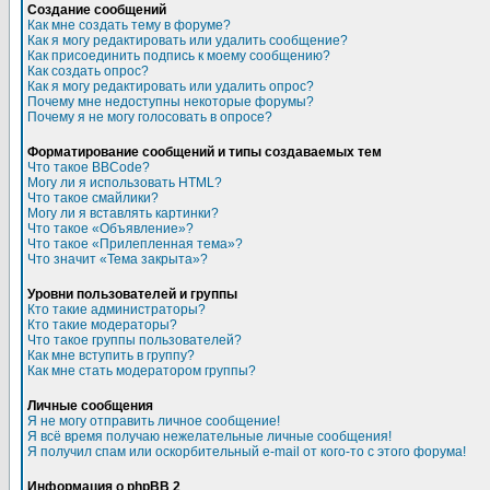
Создание сообщений
Как мне создать тему в форуме?
Как я могу редактировать или удалить сообщение?
Как присоединить подпись к моему сообщению?
Как создать опрос?
Как я могу редактировать или удалить опрос?
Почему мне недоступны некоторые форумы?
Почему я не могу голосовать в опросе?
Форматирование сообщений и типы создаваемых тем
Что такое BBCode?
Могу ли я использовать HTML?
Что такое смайлики?
Могу ли я вставлять картинки?
Что такое «Объявление»?
Что такое «Прилепленная тема»?
Что значит «Тема закрыта»?
Уровни пользователей и группы
Кто такие администраторы?
Кто такие модераторы?
Что такое группы пользователей?
Как мне вступить в группу?
Как мне стать модератором группы?
Личные сообщения
Я не могу отправить личное сообщение!
Я всё время получаю нежелательные личные сообщения!
Я получил спам или оскорбительный e-mail от кого-то с этого форума!
Информация о phpBB 2