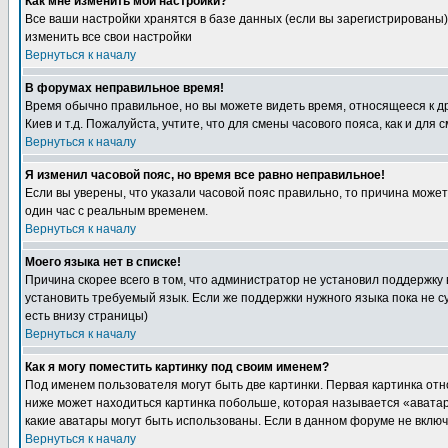
Как мне изменить мои настройки?
Все ваши настройки хранятся в базе данных (если вы зарегистрированы)
изменить все свои настройки
Вернуться к началу
В форумах неправильное время!
Время обычно правильное, но вы можете видеть время, относящееся к друг
Киев и т.д. Пожалуйста, учтите, что для смены часового пояса, как и д
Вернуться к началу
Я изменил часовой пояс, но время все равно неправильное!
Если вы уверены, что указали часовой пояс правильно, то причина може
один час с реальным временем.
Вернуться к началу
Моего языка нет в списке!
Причина скорее всего в том, что администратор не установил поддержку
установить требуемый язык. Если же поддержки нужного языка пока не 
есть внизу страницы)
Вернуться к началу
Как я могу поместить картинку под своим именем?
Под именем пользователя могут быть две картинки. Первая картинка отн
ниже может находиться картинка побольше, которая называется «аватара
какие аватары могут быть использованы. Если в данном форуме не вклю
Вернуться к началу