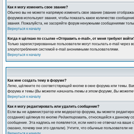
Как я могу изменить свое звание?
Обычно вы не можете напрямую изменить свое звание (звание отображае
форумов используют звания, чтобы показать какое количество сообще
звания. Пожалуйста, не засоряйте форум ненужными сообщениями только
Вернуться к началу
Когда я щёлкаю по ссылке «Отправить e-mail», от меня требуют войти
Только зарегистрированные пользователи могут посылать e-mail через 
злоупотребления системой e-mail анонимными пользователями.
Вернуться к началу
Как мне создать тему в форуме?
Легко, щёлкните по соответствующей кнопке в окне форума или темы. В
форума и темы (
Вы можете начинать темы в этом форуме, Вы можете 
Вернуться к началу
Как я могу редактировать или удалить сообщение?
Если вы не администратор или модератор форума, вы можете редактиров
создания) щёлкнув по кнопке
Редактировать
, относящейся к данному с
сообщение. Эта надпись не появляется, если никто не отвечал на ваше
сказано, почему они это сделали). Учтите, что обычные пользователи не 
Вернуться к началу