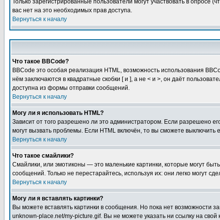
Только зарегистрированные пользователи могут участвовать в опросе (чт
вас нет на это необходимых прав доступа.
Вернуться к началу
Что такое BBCode?
BBCode это особая реализация HTML, возможность использования BBCod
нём заключаются в квадратные скобки [ и ], а не < и >, он даёт польз
доступна из формы отправки сообщений.
Вернуться к началу
Могу ли я использовать HTML?
Зависит от того разрешено ли это администратором. Если разрешено его 
могут вызвать проблемы. Если HTML включён, то вы сможете выключить 
Вернуться к началу
Что такое смайлики?
Смайлики, или эмотиконы — это маленькие картинки, которые могут быть 
сообщений. Только не перестарайтесь, используя их: они легко могут с
Вернуться к началу
Могу ли я вставлять картинки?
Вы можете вставлять картинки в сообщения. Но пока нет возможности заг
unknown-place.net/my-picture.gif. Вы не можете указать ни ссылку на с