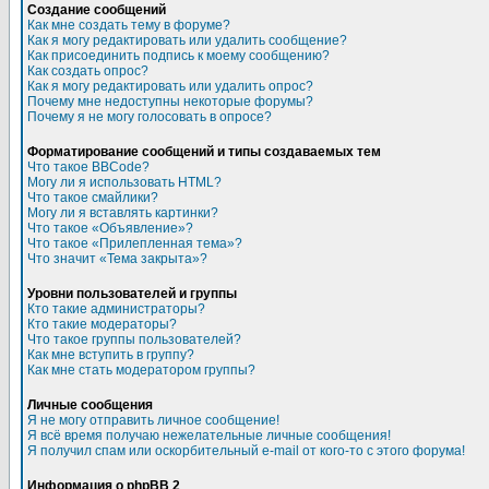
Создание сообщений
Как мне создать тему в форуме?
Как я могу редактировать или удалить сообщение?
Как присоединить подпись к моему сообщению?
Как создать опрос?
Как я могу редактировать или удалить опрос?
Почему мне недоступны некоторые форумы?
Почему я не могу голосовать в опросе?
Форматирование сообщений и типы создаваемых тем
Что такое BBCode?
Могу ли я использовать HTML?
Что такое смайлики?
Могу ли я вставлять картинки?
Что такое «Объявление»?
Что такое «Прилепленная тема»?
Что значит «Тема закрыта»?
Уровни пользователей и группы
Кто такие администраторы?
Кто такие модераторы?
Что такое группы пользователей?
Как мне вступить в группу?
Как мне стать модератором группы?
Личные сообщения
Я не могу отправить личное сообщение!
Я всё время получаю нежелательные личные сообщения!
Я получил спам или оскорбительный e-mail от кого-то с этого форума!
Информация о phpBB 2