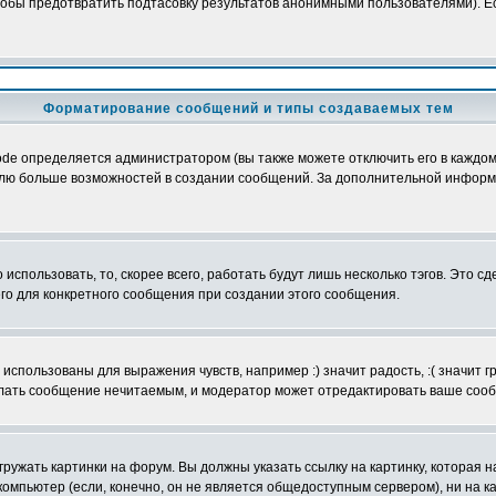
обы предотвратить подтасовку результатов анонимными пользователями). Если
Форматирование сообщений и типы создаваемых тем
e определяется администратором (вы также можете отключить его в каждом 
ователю больше возможностей в создании сообщений. За дополнительной инфо
использовать, то, скорее всего, работать будут лишь несколько тэгов. Это с
его для конкретного сообщения при создании этого сообщения.
использованы для выражения чувств, например :) значит радость, :( значит 
делать сообщение нечитаемым, и модератор может отредактировать ваше сооб
ружать картинки на форум. Вы должны указать ссылку на картинку, которая н
вой компьютер (если, конечно, он не является общедоступным сервером), ни на