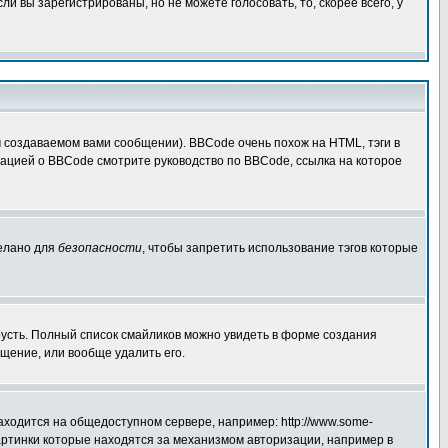
 вы зарегистрированы, но не можете голосовать, то, скорее всего, у
создаваемом вами сообщении). BBCode очень похож на HTML, тэги в
рмацией о BBCode смотрите руководство по BBCode, ссылка на которое
делано для
безопасности
, чтобы запретить использование тэгов которые
грусть. Полный список смайликов можно увидеть в форме создания
щение, или вообще удалить его.
аходится на общедоступном сервере, например: http://www.some-
 картинки которые находятся за механизмом авторизации, например в