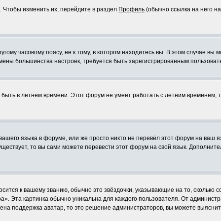
. Чтобы изменить их, перейдите в раздел
Профиль
(обычно ссылка на него на
ому часовому поясу, не к тому, в котором находитесь вы. В этом случае вы м
ля смены большинства настроек, требуется быть зарегистрированным пользоват
т быть в летнем времени. Этот форум не умеет работать с летним временем, 
 вашего языка в форуме, или же просто никто не перевёл этот форум на ваш 
существует, то вы сами можете перевести этот форум на свой язык. Дополни
осится к вашему званию, обычно это звёздочки, указывающие на то, сколько 
». Эта картинка обычно уникальна для каждого пользователя. От администрат
чена поддержка аватар, то это решение администраторов, вы можете выяснит