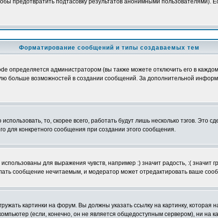
обы предотвратить подтасовку результатов анонимными пользователями). Если
Форматирование сообщений и типы создаваемых тем
e определяется администратором (вы также можете отключить его в каждом 
ователю больше возможностей в создании сообщений. За дополнительной инфо
использовать, то, скорее всего, работать будут лишь несколько тэгов. Это с
его для конкретного сообщения при создании этого сообщения.
использованы для выражения чувств, например :) значит радость, :( значит 
делать сообщение нечитаемым, и модератор может отредактировать ваше сооб
ружать картинки на форум. Вы должны указать ссылку на картинку, которая н
вой компьютер (если, конечно, он не является общедоступным сервером), ни на