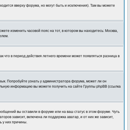
ходится вверху форума, но могут быть и исключения). Там вы можете
ожете изменить часовой пояс на тот, в котором вы находитесь: Москва,
елем.
так что в период действия летнего времени может появляться разница в
язык. Попробуйте узнать у администратора форума, может ли он
тельную информацию вы можете получить на сайте Группы phpBB (ссылка
сообщений вы оставили в форуме или на ваш статус в этом форуме. Чуть
оров зависит, включена ли поддержка аватар, и от них же зависит,
ь у них причины.