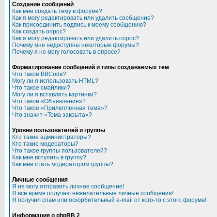
Создание сообщений
Как мне создать тему в форуме?
Как я могу редактировать или удалить сообщение?
Как присоединить подпись к моему сообщению?
Как создать опрос?
Как я могу редактировать или удалить опрос?
Почему мне недоступны некоторые форумы?
Почему я не могу голосовать в опросе?
Форматирование сообщений и типы создаваемых тем
Что такое BBCode?
Могу ли я использовать HTML?
Что такое смайлики?
Могу ли я вставлять картинки?
Что такое «Объявление»?
Что такое «Прилепленная тема»?
Что значит «Тема закрыта»?
Уровни пользователей и группы
Кто такие администраторы?
Кто такие модераторы?
Что такое группы пользователей?
Как мне вступить в группу?
Как мне стать модератором группы?
Личные сообщения
Я не могу отправить личное сообщение!
Я всё время получаю нежелательные личные сообщения!
Я получил спам или оскорбительный e-mail от кого-то с этого форума!
Информация о phpBB 2