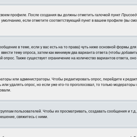
 своем профиле. После создания вы должны отметить галочкой пункт
Присоед
 умолчанию, если отметите соответствующий пункт в вашем профиле (вы смо
сообщение в теме, если у вас есть на то права) чуть ниже основной формы д
ы ввести тему опроса, затем как минимум два варианта ответа (чтобы добавит
й опрос. Также существует ограничение на количество вариантов ответа, он
ераторы или администраторы. Чтобы редактировать опрос, перейдите к редакт
ь или удалять опрос, но если уже кто-то проголосовал, то только модераторы
овали.
уппам пользователей. Чтобы их просматривать, создавать сообщения и т.д.
ешение, свяжитесь с ними.