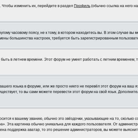
. Чтобы изменить их, перейдите в раздел
Профиль
(обычно ссылка на него на
ому часовому поясу, не к тому, в котором находитесь вы. В этом случае вы м
ля смены большинства настроек, требуется быть зарегистрированным пользоват
т быть в летнем времени. Этот форум не умеет работать с летним временем, 
 вашего языка в форуме, или же просто никто не перевёл этот форум на ваш 
существует, то вы сами можете перевести этот форум на свой язык. Дополни
осится к вашему званию, обычно это звёздочки, указывающие на то, сколько 
». Эта картинка обычно уникальна для каждого пользователя. От администрат
чена поддержка аватар, то это решение администраторов, вы можете выяснит