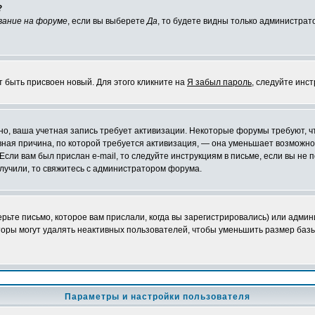
?
вание на форуме
, если вы выберете
Да
, то будете видны только администрат
т быть присвоен новый. Для этого кликните на
Я забыл пароль
, следуйте инс
ожно, ваша учетная запись требует активизации. Некоторые форумы требуют,
лавная причина, по которой требуется активизация, — она уменьшает возмож
Если вам был прислан e-mail, то следуйте инструкциям в письме, если вы не п
олучили, то свяжитесь с администратором форума.
ьте письмо, которое вам прислали, когда вы зарегистрировались) или админ
оры могут удалять неактивных пользователей, чтобы уменьшить размер базы
Параметры и настройки пользователя