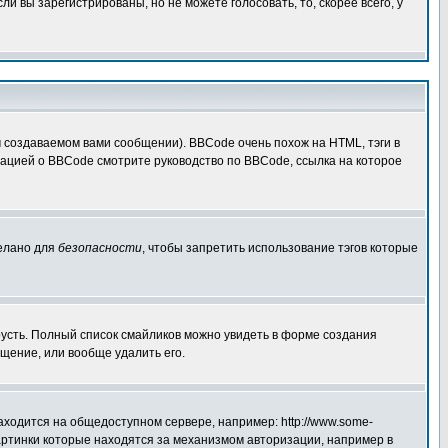
 вы зарегистрированы, но не можете голосовать, то, скорее всего, у
создаваемом вами сообщении). BBCode очень похож на HTML, тэги в
рмацией о BBCode смотрите руководство по BBCode, ссылка на которое
делано для
безопасности
, чтобы запретить использование тэгов которые
грусть. Полный список смайликов можно увидеть в форме создания
щение, или вообще удалить его.
аходится на общедоступном сервере, например: http://www.some-
 картинки которые находятся за механизмом авторизации, например в