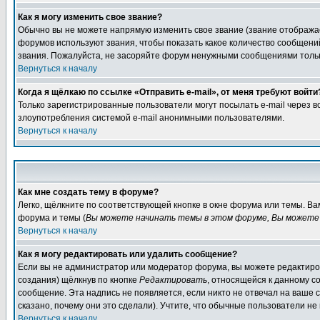
Как я могу изменить свое звание?
Обычно вы не можете напрямую изменить свое звание (звание отображае
форумов используют звания, чтобы показать какое количество сообще
звания. Пожалуйста, не засоряйте форум ненужными сообщениями только
Вернуться к началу
Когда я щёлкаю по ссылке «Отправить e-mail», от меня требуют войти
Только зарегистрированные пользователи могут посылать e-mail через 
злоупотребления системой e-mail анонимными пользователями.
Вернуться к началу
Как мне создать тему в форуме?
Легко, щёлкните по соответствующей кнопке в окне форума или темы. В
форума и темы (
Вы можете начинать темы в этом форуме, Вы можете 
Вернуться к началу
Как я могу редактировать или удалить сообщение?
Если вы не администратор или модератор форума, вы можете редактиров
создания) щёлкнув по кнопке
Редактировать
, относящейся к данному с
сообщение. Эта надпись не появляется, если никто не отвечал на ваше
сказано, почему они это сделали). Учтите, что обычные пользователи не 
Вернуться к началу