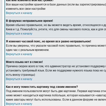
Как мне изменить мои настройки?
Все ваши настройки хранятся в базе данных (если вы зарегистрированы)
изменить все свои настройки
Вернуться к началу
В форумах неправильное время!
Время обычно правильное, но вы можете видеть время, относящееся к друг
Киев и т.д. Пожалуйста, учтите, что для смены часового пояса, как и д
Вернуться к началу
Я изменил часовой пояс, но время все равно неправильное!
Если вы уверены, что указали часовой пояс правильно, то причина може
один час с реальным временем.
Вернуться к началу
Моего языка нет в списке!
Причина скорее всего в том, что администратор не установил поддержку
установить требуемый язык. Если же поддержки нужного языка пока не 
есть внизу страницы)
Вернуться к началу
Как я могу поместить картинку под своим именем?
Под именем пользователя могут быть две картинки. Первая картинка отн
ниже может находиться картинка побольше, которая называется «аватара
какие аватары могут быть использованы. Если в данном форуме не вклю
Вернуться к началу