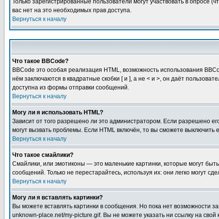
Только зарегистрированные пользователи могут участвовать в опросе (чт
вас нет на это необходимых прав доступа.
Вернуться к началу
Что такое BBCode?
BBCode это особая реализация HTML, возможность использования BBCod
нём заключаются в квадратные скобки [ и ], а не < и >, он даёт польз
доступна из формы отправки сообщений.
Вернуться к началу
Могу ли я использовать HTML?
Зависит от того разрешено ли это администратором. Если разрешено его 
могут вызвать проблемы. Если HTML включён, то вы сможете выключить 
Вернуться к началу
Что такое смайлики?
Смайлики, или эмотиконы — это маленькие картинки, которые могут быть 
сообщений. Только не перестарайтесь, используя их: они легко могут с
Вернуться к началу
Могу ли я вставлять картинки?
Вы можете вставлять картинки в сообщения. Но пока нет возможности заг
unknown-place.net/my-picture.gif. Вы не можете указать ни ссылку на с