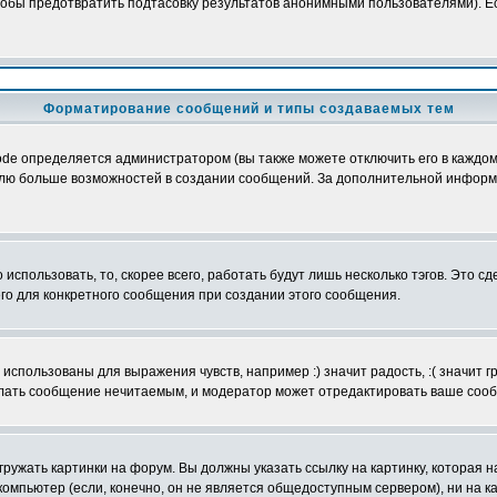
обы предотвратить подтасовку результатов анонимными пользователями). Если
Форматирование сообщений и типы создаваемых тем
e определяется администратором (вы также можете отключить его в каждом 
ователю больше возможностей в создании сообщений. За дополнительной инфо
использовать, то, скорее всего, работать будут лишь несколько тэгов. Это с
его для конкретного сообщения при создании этого сообщения.
использованы для выражения чувств, например :) значит радость, :( значит 
делать сообщение нечитаемым, и модератор может отредактировать ваше сооб
ружать картинки на форум. Вы должны указать ссылку на картинку, которая н
вой компьютер (если, конечно, он не является общедоступным сервером), ни на