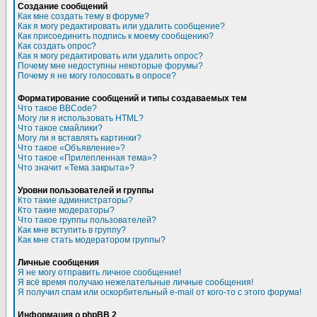
Создание сообщений
Как мне создать тему в форуме?
Как я могу редактировать или удалить сообщение?
Как присоединить подпись к моему сообщению?
Как создать опрос?
Как я могу редактировать или удалить опрос?
Почему мне недоступны некоторые форумы?
Почему я не могу голосовать в опросе?
Форматирование сообщений и типы создаваемых тем
Что такое BBCode?
Могу ли я использовать HTML?
Что такое смайлики?
Могу ли я вставлять картинки?
Что такое «Объявление»?
Что такое «Прилепленная тема»?
Что значит «Тема закрыта»?
Уровни пользователей и группы
Кто такие администраторы?
Кто такие модераторы?
Что такое группы пользователей?
Как мне вступить в группу?
Как мне стать модератором группы?
Личные сообщения
Я не могу отправить личное сообщение!
Я всё время получаю нежелательные личные сообщения!
Я получил спам или оскорбительный e-mail от кого-то с этого форума!
Информация о phpBB 2