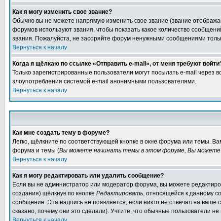
Как я могу изменить свое звание?
Обычно вы не можете напрямую изменить свое звание (звание отображае
форумов используют звания, чтобы показать какое количество сообще
звания. Пожалуйста, не засоряйте форум ненужными сообщениями только
Вернуться к началу
Когда я щёлкаю по ссылке «Отправить e-mail», от меня требуют войти
Только зарегистрированные пользователи могут посылать e-mail через 
злоупотребления системой e-mail анонимными пользователями.
Вернуться к началу
Как мне создать тему в форуме?
Легко, щёлкните по соответствующей кнопке в окне форума или темы. В
форума и темы (
Вы можете начинать темы в этом форуме, Вы можете 
Вернуться к началу
Как я могу редактировать или удалить сообщение?
Если вы не администратор или модератор форума, вы можете редактиров
создания) щёлкнув по кнопке
Редактировать
, относящейся к данному с
сообщение. Эта надпись не появляется, если никто не отвечал на ваше
сказано, почему они это сделали). Учтите, что обычные пользователи не 
Вернуться к началу