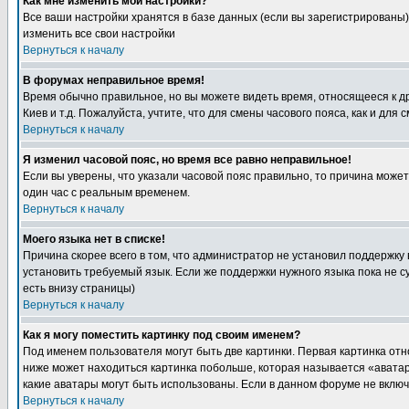
Как мне изменить мои настройки?
Все ваши настройки хранятся в базе данных (если вы зарегистрированы)
изменить все свои настройки
Вернуться к началу
В форумах неправильное время!
Время обычно правильное, но вы можете видеть время, относящееся к друг
Киев и т.д. Пожалуйста, учтите, что для смены часового пояса, как и д
Вернуться к началу
Я изменил часовой пояс, но время все равно неправильное!
Если вы уверены, что указали часовой пояс правильно, то причина може
один час с реальным временем.
Вернуться к началу
Моего языка нет в списке!
Причина скорее всего в том, что администратор не установил поддержку
установить требуемый язык. Если же поддержки нужного языка пока не 
есть внизу страницы)
Вернуться к началу
Как я могу поместить картинку под своим именем?
Под именем пользователя могут быть две картинки. Первая картинка отн
ниже может находиться картинка побольше, которая называется «аватара
какие аватары могут быть использованы. Если в данном форуме не вклю
Вернуться к началу