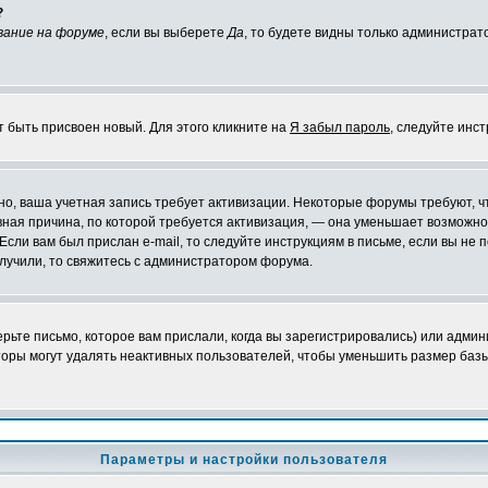
?
вание на форуме
, если вы выберете
Да
, то будете видны только администрат
т быть присвоен новый. Для этого кликните на
Я забыл пароль
, следуйте инс
ожно, ваша учетная запись требует активизации. Некоторые форумы требуют,
лавная причина, по которой требуется активизация, — она уменьшает возмож
Если вам был прислан e-mail, то следуйте инструкциям в письме, если вы не п
олучили, то свяжитесь с администратором форума.
ьте письмо, которое вам прислали, когда вы зарегистрировались) или админ
оры могут удалять неактивных пользователей, чтобы уменьшить размер базы
Параметры и настройки пользователя