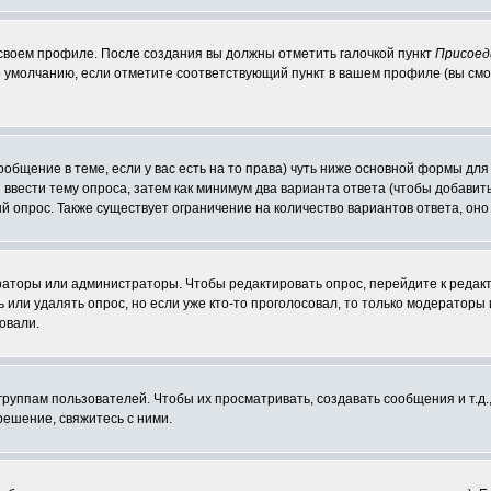
 своем профиле. После создания вы должны отметить галочкой пункт
Присоед
 умолчанию, если отметите соответствующий пункт в вашем профиле (вы смо
сообщение в теме, если у вас есть на то права) чуть ниже основной формы д
ы ввести тему опроса, затем как минимум два варианта ответа (чтобы добавит
й опрос. Также существует ограничение на количество вариантов ответа, он
ераторы или администраторы. Чтобы редактировать опрос, перейдите к редакт
ь или удалять опрос, но если уже кто-то проголосовал, то только модераторы
овали.
уппам пользователей. Чтобы их просматривать, создавать сообщения и т.д.
ешение, свяжитесь с ними.