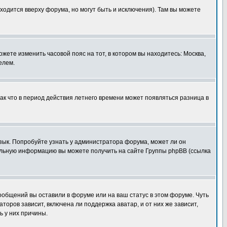
ходится вверху форума, но могут быть и исключения). Там вы можете
ожете изменить часовой пояс на тот, в котором вы находитесь: Москва,
елем.
так что в период действия летнего времени может появляться разница в
язык. Попробуйте узнать у администратора форума, может ли он
тельную информацию вы можете получить на сайте Группы phpBB (ссылка
сообщений вы оставили в форуме или на ваш статус в этом форуме. Чуть
оров зависит, включена ли поддержка аватар, и от них же зависит,
ь у них причины.