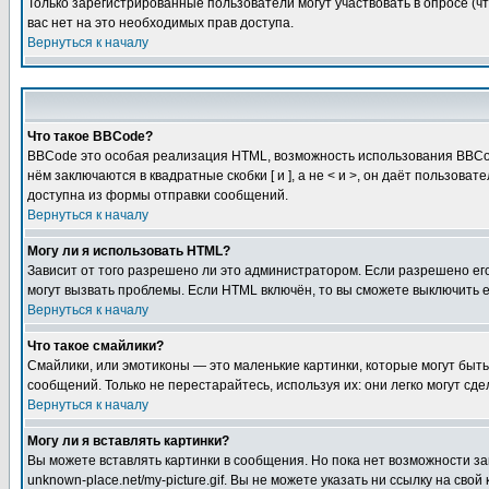
Только зарегистрированные пользователи могут участвовать в опросе (чт
вас нет на это необходимых прав доступа.
Вернуться к началу
Что такое BBCode?
BBCode это особая реализация HTML, возможность использования BBCod
нём заключаются в квадратные скобки [ и ], а не < и >, он даёт польз
доступна из формы отправки сообщений.
Вернуться к началу
Могу ли я использовать HTML?
Зависит от того разрешено ли это администратором. Если разрешено его 
могут вызвать проблемы. Если HTML включён, то вы сможете выключить 
Вернуться к началу
Что такое смайлики?
Смайлики, или эмотиконы — это маленькие картинки, которые могут быть 
сообщений. Только не перестарайтесь, используя их: они легко могут с
Вернуться к началу
Могу ли я вставлять картинки?
Вы можете вставлять картинки в сообщения. Но пока нет возможности заг
unknown-place.net/my-picture.gif. Вы не можете указать ни ссылку на с