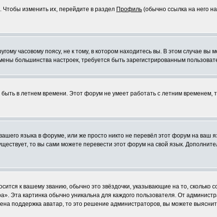
. Чтобы изменить их, перейдите в раздел
Профиль
(обычно ссылка на него на
ому часовому поясу, не к тому, в котором находитесь вы. В этом случае вы м
ля смены большинства настроек, требуется быть зарегистрированным пользоват
т быть в летнем времени. Этот форум не умеет работать с летним временем, 
 вашего языка в форуме, или же просто никто не перевёл этот форум на ваш 
существует, то вы сами можете перевести этот форум на свой язык. Дополни
осится к вашему званию, обычно это звёздочки, указывающие на то, сколько 
». Эта картинка обычно уникальна для каждого пользователя. От администрат
чена поддержка аватар, то это решение администраторов, вы можете выяснит