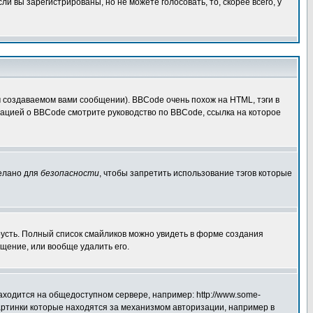
 вы зарегистрированы, но не можете голосовать, то, скорее всего, у
создаваемом вами сообщении). BBCode очень похож на HTML, тэги в
рмацией о BBCode смотрите руководство по BBCode, ссылка на которое
делано для
безопасности
, чтобы запретить использование тэгов которые
грусть. Полный список смайликов можно увидеть в форме создания
щение, или вообще удалить его.
аходится на общедоступном сервере, например: http://www.some-
 картинки которые находятся за механизмом авторизации, например в