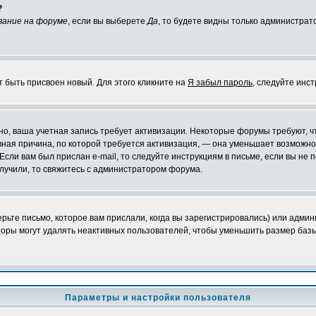
?
вание на форуме
, если вы выберете
Да
, то будете видны только администрат
т быть присвоен новый. Для этого кликните на
Я забыл пароль
, следуйте инс
ожно, ваша учетная запись требует активизации. Некоторые форумы требуют,
лавная причина, по которой требуется активизация, — она уменьшает возмож
Если вам был прислан e-mail, то следуйте инструкциям в письме, если вы не п
олучили, то свяжитесь с администратором форума.
ьте письмо, которое вам прислали, когда вы зарегистрировались) или админ
оры могут удалять неактивных пользователей, чтобы уменьшить размер базы
Параметры и настройки пользователя