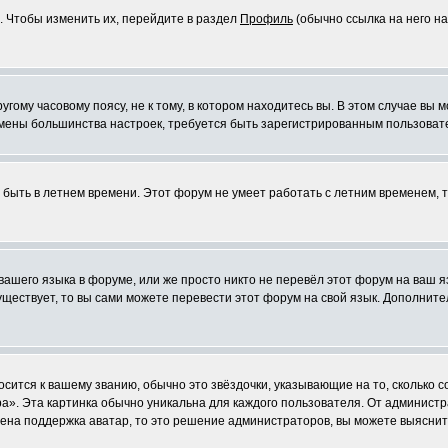
. Чтобы изменить их, перейдите в раздел
Профиль
(обычно ссылка на него на
ому часовому поясу, не к тому, в котором находитесь вы. В этом случае вы м
ля смены большинства настроек, требуется быть зарегистрированным пользоват
т быть в летнем времени. Этот форум не умеет работать с летним временем, 
 вашего языка в форуме, или же просто никто не перевёл этот форум на ваш 
существует, то вы сами можете перевести этот форум на свой язык. Дополни
осится к вашему званию, обычно это звёздочки, указывающие на то, сколько 
». Эта картинка обычно уникальна для каждого пользователя. От администрат
чена поддержка аватар, то это решение администраторов, вы можете выяснит