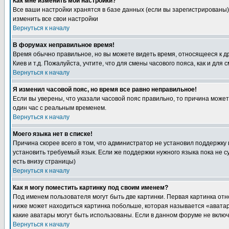
Как мне изменить мои настройки?
Все ваши настройки хранятся в базе данных (если вы зарегистрированы)
изменить все свои настройки
Вернуться к началу
В форумах неправильное время!
Время обычно правильное, но вы можете видеть время, относящееся к друг
Киев и т.д. Пожалуйста, учтите, что для смены часового пояса, как и д
Вернуться к началу
Я изменил часовой пояс, но время все равно неправильное!
Если вы уверены, что указали часовой пояс правильно, то причина може
один час с реальным временем.
Вернуться к началу
Моего языка нет в списке!
Причина скорее всего в том, что администратор не установил поддержку
установить требуемый язык. Если же поддержки нужного языка пока не 
есть внизу страницы)
Вернуться к началу
Как я могу поместить картинку под своим именем?
Под именем пользователя могут быть две картинки. Первая картинка отн
ниже может находиться картинка побольше, которая называется «аватара
какие аватары могут быть использованы. Если в данном форуме не вклю
Вернуться к началу