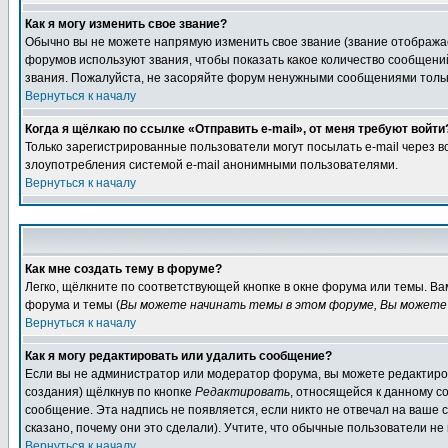
Как я могу изменить свое звание?
Обычно вы не можете напрямую изменить свое звание (звание отображае
форумов используют звания, чтобы показать какое количество сообще
звания. Пожалуйста, не засоряйте форум ненужными сообщениями только
Вернуться к началу
Когда я щёлкаю по ссылке «Отправить e-mail», от меня требуют войти
Только зарегистрированные пользователи могут посылать e-mail через 
злоупотребления системой e-mail анонимными пользователями.
Вернуться к началу
Как мне создать тему в форуме?
Легко, щёлкните по соответствующей кнопке в окне форума или темы. В
форума и темы (
Вы можете начинать темы в этом форуме, Вы можете 
Вернуться к началу
Как я могу редактировать или удалить сообщение?
Если вы не администратор или модератор форума, вы можете редактиров
создания) щёлкнув по кнопке
Редактировать
, относящейся к данному с
сообщение. Эта надпись не появляется, если никто не отвечал на ваше
сказано, почему они это сделали). Учтите, что обычные пользователи не 
Вернуться к началу