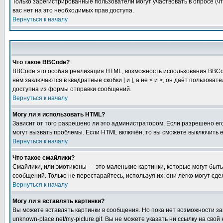
Только зарегистрированные пользователи могут участвовать в опросе (чт
вас нет на это необходимых прав доступа.
Вернуться к началу
Что такое BBCode?
BBCode это особая реализация HTML, возможность использования BBCod
нём заключаются в квадратные скобки [ и ], а не < и >, он даёт польз
доступна из формы отправки сообщений.
Вернуться к началу
Могу ли я использовать HTML?
Зависит от того разрешено ли это администратором. Если разрешено его 
могут вызвать проблемы. Если HTML включён, то вы сможете выключить 
Вернуться к началу
Что такое смайлики?
Смайлики, или эмотиконы — это маленькие картинки, которые могут быть 
сообщений. Только не перестарайтесь, используя их: они легко могут с
Вернуться к началу
Могу ли я вставлять картинки?
Вы можете вставлять картинки в сообщения. Но пока нет возможности заг
unknown-place.net/my-picture.gif. Вы не можете указать ни ссылку на с