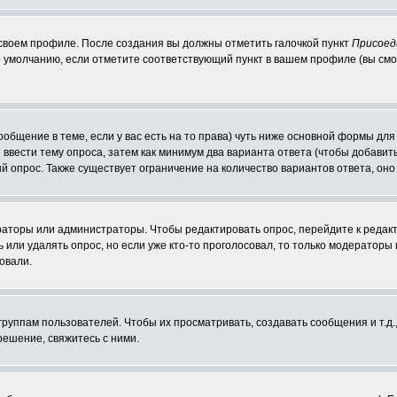
 своем профиле. После создания вы должны отметить галочкой пункт
Присоед
 умолчанию, если отметите соответствующий пункт в вашем профиле (вы смо
сообщение в теме, если у вас есть на то права) чуть ниже основной формы д
ы ввести тему опроса, затем как минимум два варианта ответа (чтобы добавит
й опрос. Также существует ограничение на количество вариантов ответа, он
ераторы или администраторы. Чтобы редактировать опрос, перейдите к редакт
ь или удалять опрос, но если уже кто-то проголосовал, то только модераторы
овали.
уппам пользователей. Чтобы их просматривать, создавать сообщения и т.д.
ешение, свяжитесь с ними.