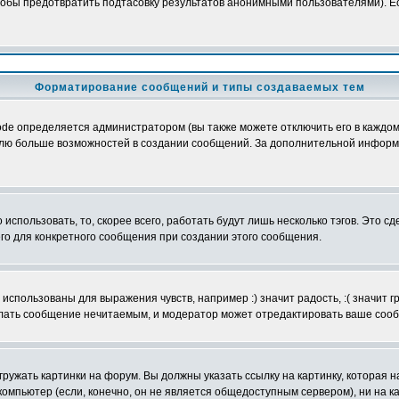
обы предотвратить подтасовку результатов анонимными пользователями). Если
Форматирование сообщений и типы создаваемых тем
e определяется администратором (вы также можете отключить его в каждом 
ователю больше возможностей в создании сообщений. За дополнительной инфо
использовать, то, скорее всего, работать будут лишь несколько тэгов. Это с
его для конкретного сообщения при создании этого сообщения.
использованы для выражения чувств, например :) значит радость, :( значит 
делать сообщение нечитаемым, и модератор может отредактировать ваше сооб
ружать картинки на форум. Вы должны указать ссылку на картинку, которая н
вой компьютер (если, конечно, он не является общедоступным сервером), ни на