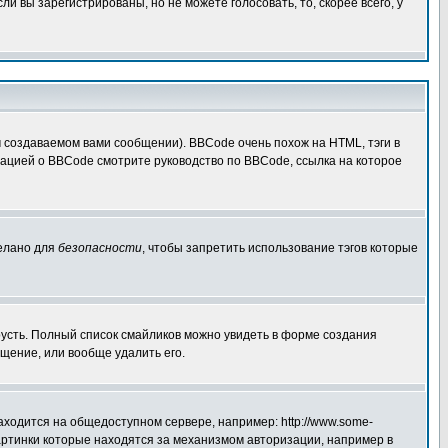
 вы зарегистрированы, но не можете голосовать, то, скорее всего, у
создаваемом вами сообщении). BBCode очень похож на HTML, тэги в
рмацией о BBCode смотрите руководство по BBCode, ссылка на которое
делано для
безопасности
, чтобы запретить использование тэгов которые
грусть. Полный список смайликов можно увидеть в форме создания
щение, или вообще удалить его.
аходится на общедоступном сервере, например: http://www.some-
 картинки которые находятся за механизмом авторизации, например в