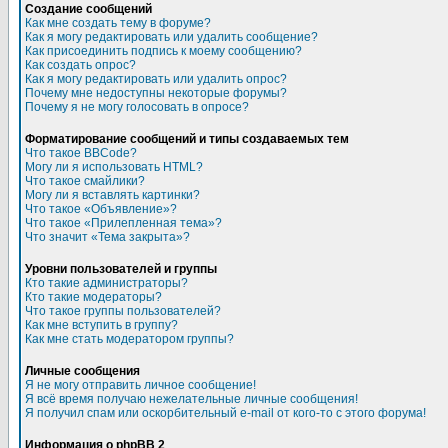
Создание сообщений
Как мне создать тему в форуме?
Как я могу редактировать или удалить сообщение?
Как присоединить подпись к моему сообщению?
Как создать опрос?
Как я могу редактировать или удалить опрос?
Почему мне недоступны некоторые форумы?
Почему я не могу голосовать в опросе?
Форматирование сообщений и типы создаваемых тем
Что такое BBCode?
Могу ли я использовать HTML?
Что такое смайлики?
Могу ли я вставлять картинки?
Что такое «Объявление»?
Что такое «Прилепленная тема»?
Что значит «Тема закрыта»?
Уровни пользователей и группы
Кто такие администраторы?
Кто такие модераторы?
Что такое группы пользователей?
Как мне вступить в группу?
Как мне стать модератором группы?
Личные сообщения
Я не могу отправить личное сообщение!
Я всё время получаю нежелательные личные сообщения!
Я получил спам или оскорбительный e-mail от кого-то с этого форума!
Информация о phpBB 2