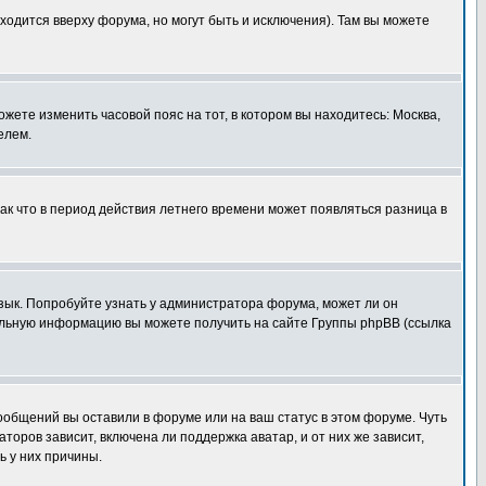
ходится вверху форума, но могут быть и исключения). Там вы можете
ожете изменить часовой пояс на тот, в котором вы находитесь: Москва,
елем.
так что в период действия летнего времени может появляться разница в
язык. Попробуйте узнать у администратора форума, может ли он
тельную информацию вы можете получить на сайте Группы phpBB (ссылка
сообщений вы оставили в форуме или на ваш статус в этом форуме. Чуть
оров зависит, включена ли поддержка аватар, и от них же зависит,
ь у них причины.