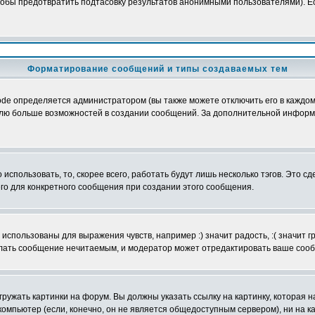
обы предотвратить подтасовку результатов анонимными пользователями). Если
Форматирование сообщений и типы создаваемых тем
e определяется администратором (вы также можете отключить его в каждом 
ователю больше возможностей в создании сообщений. За дополнительной инфо
использовать, то, скорее всего, работать будут лишь несколько тэгов. Это с
его для конкретного сообщения при создании этого сообщения.
использованы для выражения чувств, например :) значит радость, :( значит 
делать сообщение нечитаемым, и модератор может отредактировать ваше сооб
ружать картинки на форум. Вы должны указать ссылку на картинку, которая н
вой компьютер (если, конечно, он не является общедоступным сервером), ни на