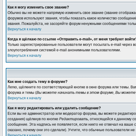
Как я могу изменить свое звание?
Обычно вы не можете напрямую изменить свое звание (звание отображае
форумов используют звания, чтобы показать какое количество сообще
звания. Пожалуйста, не засоряйте форум ненужными сообщениями только
Вернуться к началу
Когда я щёлкаю по ссылке «Отправить e-mail», от меня требуют войти
Только зарегистрированные пользователи могут посылать e-mail через 
злоупотребления системой e-mail анонимными пользователями.
Вернуться к началу
Как мне создать тему в форуме?
Легко, щёлкните по соответствующей кнопке в окне форума или темы. В
форума и темы (
Вы можете начинать темы в этом форуме, Вы можете 
Вернуться к началу
Как я могу редактировать или удалить сообщение?
Если вы не администратор или модератор форума, вы можете редактиров
создания) щёлкнув по кнопке
Редактировать
, относящейся к данному с
сообщение. Эта надпись не появляется, если никто не отвечал на ваше
сказано, почему они это сделали). Учтите, что обычные пользователи не 
Вернуться к началу