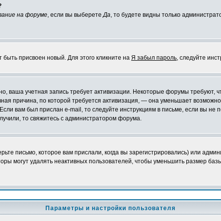
?
вание на форуме
, если вы выберете
Да
, то будете видны только администрат
т быть присвоен новый. Для этого кликните на
Я забыл пароль
, следуйте инс
ожно, ваша учетная запись требует активизации. Некоторые форумы требуют,
лавная причина, по которой требуется активизация, — она уменьшает возмож
Если вам был прислан e-mail, то следуйте инструкциям в письме, если вы не п
олучили, то свяжитесь с администратором форума.
ьте письмо, которое вам прислали, когда вы зарегистрировались) или админ
оры могут удалять неактивных пользователей, чтобы уменьшить размер базы
Параметры и настройки пользователя