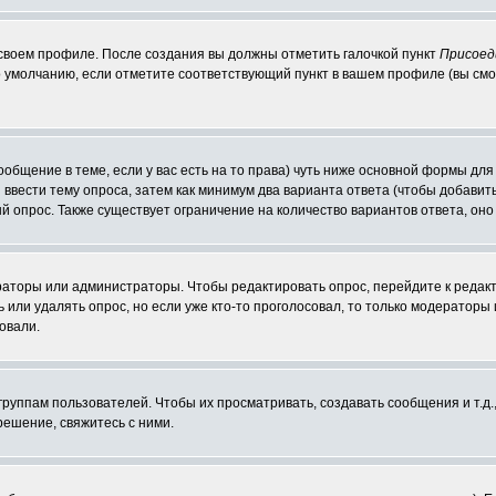
 своем профиле. После создания вы должны отметить галочкой пункт
Присоед
 умолчанию, если отметите соответствующий пункт в вашем профиле (вы смо
сообщение в теме, если у вас есть на то права) чуть ниже основной формы д
ы ввести тему опроса, затем как минимум два варианта ответа (чтобы добавит
й опрос. Также существует ограничение на количество вариантов ответа, он
ераторы или администраторы. Чтобы редактировать опрос, перейдите к редакт
ь или удалять опрос, но если уже кто-то проголосовал, то только модераторы
овали.
уппам пользователей. Чтобы их просматривать, создавать сообщения и т.д.
ешение, свяжитесь с ними.