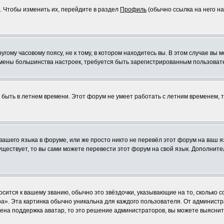
. Чтобы изменить их, перейдите в раздел
Профиль
(обычно ссылка на него на
ому часовому поясу, не к тому, в котором находитесь вы. В этом случае вы м
ля смены большинства настроек, требуется быть зарегистрированным пользоват
т быть в летнем времени. Этот форум не умеет работать с летним временем, 
 вашего языка в форуме, или же просто никто не перевёл этот форум на ваш 
существует, то вы сами можете перевести этот форум на свой язык. Дополни
осится к вашему званию, обычно это звёздочки, указывающие на то, сколько 
». Эта картинка обычно уникальна для каждого пользователя. От администрат
чена поддержка аватар, то это решение администраторов, вы можете выяснит