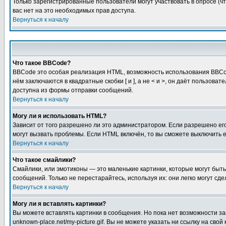
Только зарегистрированные пользователи могут участвовать в опросе (чт
вас нет на это необходимых прав доступа.
Вернуться к началу
Что такое BBCode?
BBCode это особая реализация HTML, возможность использования BBCod
нём заключаются в квадратные скобки [ и ], а не < и >, он даёт польз
доступна из формы отправки сообщений.
Вернуться к началу
Могу ли я использовать HTML?
Зависит от того разрешено ли это администратором. Если разрешено его 
могут вызвать проблемы. Если HTML включён, то вы сможете выключить 
Вернуться к началу
Что такое смайлики?
Смайлики, или эмотиконы — это маленькие картинки, которые могут быть 
сообщений. Только не перестарайтесь, используя их: они легко могут с
Вернуться к началу
Могу ли я вставлять картинки?
Вы можете вставлять картинки в сообщения. Но пока нет возможности заг
unknown-place.net/my-picture.gif. Вы не можете указать ни ссылку на с