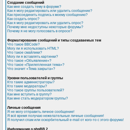
Создание сообщений
Как мне создать тему в форуме?
Как я могу редактировать или удалить сообщение?
Как присоединить подпись к моему сообщению?
Как создать опрос?
Как я могу редактировать или удалить опрос?
Почему мне недоступны некоторые форумы?
Почему я не могу голосовать в опросе?
Форматирование сообщений и типы создаваемых тем
Что такое BBCode?
Могу ли я использовать HTML?
Что такое смайлики?
Могу ли я вставлять картинки?
Что такое «Объявление»?
Что такое «Прилепленная тема»?
Что значит «Тема закрыта»?
Уровни пользователей и группы
Кто такие администраторы?
Кто такие модераторы?
Что такое группы пользователей?
Как мне вступить в группу?
Как мне стать модератором группы?
Личные сообщения
Я не могу отправить личное сообщение!
Я всё время получаю нежелательные личные сообщения!
Я получил спам или оскорбительный e-mail от кого-то с этого форума!
Информация о phpBB 2