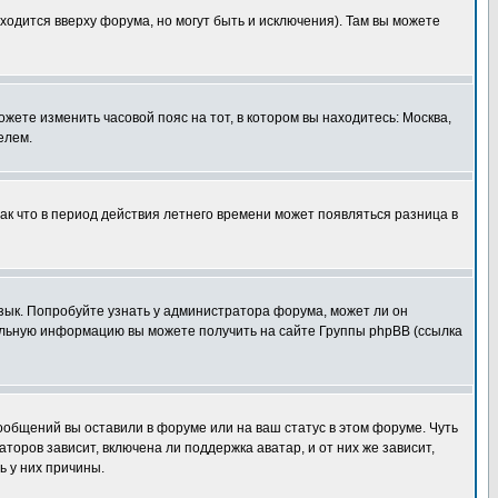
ходится вверху форума, но могут быть и исключения). Там вы можете
ожете изменить часовой пояс на тот, в котором вы находитесь: Москва,
елем.
так что в период действия летнего времени может появляться разница в
язык. Попробуйте узнать у администратора форума, может ли он
тельную информацию вы можете получить на сайте Группы phpBB (ссылка
сообщений вы оставили в форуме или на ваш статус в этом форуме. Чуть
оров зависит, включена ли поддержка аватар, и от них же зависит,
ь у них причины.