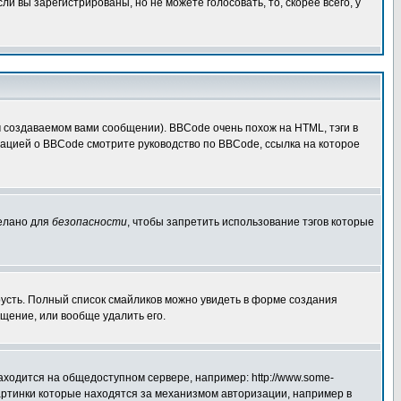
 вы зарегистрированы, но не можете голосовать, то, скорее всего, у
создаваемом вами сообщении). BBCode очень похож на HTML, тэги в
рмацией о BBCode смотрите руководство по BBCode, ссылка на которое
делано для
безопасности
, чтобы запретить использование тэгов которые
грусть. Полный список смайликов можно увидеть в форме создания
щение, или вообще удалить его.
аходится на общедоступном сервере, например: http://www.some-
 картинки которые находятся за механизмом авторизации, например в