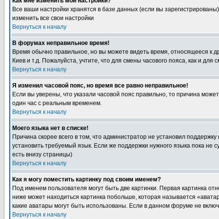
Как мне изменить мои настройки?
Все ваши настройки хранятся в базе данных (если вы зарегистрированы)
изменить все свои настройки
Вернуться к началу
В форумах неправильное время!
Время обычно правильное, но вы можете видеть время, относящееся к друг
Киев и т.д. Пожалуйста, учтите, что для смены часового пояса, как и д
Вернуться к началу
Я изменил часовой пояс, но время все равно неправильное!
Если вы уверены, что указали часовой пояс правильно, то причина може
один час с реальным временем.
Вернуться к началу
Моего языка нет в списке!
Причина скорее всего в том, что администратор не установил поддержку
установить требуемый язык. Если же поддержки нужного языка пока не 
есть внизу страницы)
Вернуться к началу
Как я могу поместить картинку под своим именем?
Под именем пользователя могут быть две картинки. Первая картинка отн
ниже может находиться картинка побольше, которая называется «аватара
какие аватары могут быть использованы. Если в данном форуме не вклю
Вернуться к началу