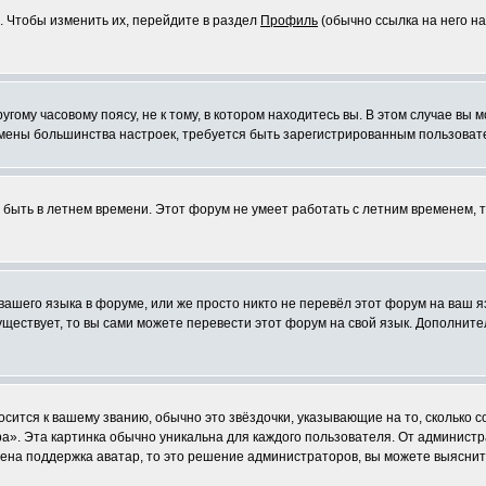
. Чтобы изменить их, перейдите в раздел
Профиль
(обычно ссылка на него на
ому часовому поясу, не к тому, в котором находитесь вы. В этом случае вы м
ля смены большинства настроек, требуется быть зарегистрированным пользоват
т быть в летнем времени. Этот форум не умеет работать с летним временем, 
 вашего языка в форуме, или же просто никто не перевёл этот форум на ваш 
существует, то вы сами можете перевести этот форум на свой язык. Дополни
осится к вашему званию, обычно это звёздочки, указывающие на то, сколько 
». Эта картинка обычно уникальна для каждого пользователя. От администрат
чена поддержка аватар, то это решение администраторов, вы можете выяснит