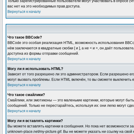
Только зарегистрированные пользователи могут участвовать в опросе (чт
вас нет на это необходимых прав доступа.
Вернуться к началу
Что такое BBCode?
BBCode это особая реализация HTML, возможность использования BBCod
нём заключаются в квадратные скобки [ и ], а не < и >, он даёт польз
доступна из формы отправки сообщений.
Вернуться к началу
Могу ли я использовать HTML?
Зависит от того разрешено ли это администратором. Если разрешено его 
могут вызвать проблемы. Если HTML включён, то вы сможете выключить 
Вернуться к началу
Что такое смайлики?
Смайлики, или эмотиконы — это маленькие картинки, которые могут быть 
сообщений. Только не перестарайтесь, используя их: они легко могут с
Вернуться к началу
Могу ли я вставлять картинки?
Вы можете вставлять картинки в сообщения. Но пока нет возможности заг
unknown-place.net/my-picture.gif. Вы не можете указать ни ссылку на с