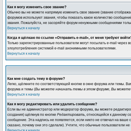
Как я могу изменить свое звание?
Обычно вы не можете напрямую изменить свое звание (звание отображае
форумов используют звания, чтобы показать какое количество сообще
звания. Пожалуйста, не засоряйте форум ненужными сообщениями только
Вернуться к началу
Когда я щёлкаю по ссылке «Отправить e-mail», от меня требуют войти
Только зарегистрированные пользователи могут посылать e-mail через 
злоупотребления системой e-mail анонимными пользователями.
Вернуться к началу
Как мне создать тему в форуме?
Легко, щёлкните по соответствующей кнопке в окне форума или темы. В
форума и темы (
Вы можете начинать темы в этом форуме, Вы можете 
Вернуться к началу
Как я могу редактировать или удалить сообщение?
Если вы не администратор или модератор форума, вы можете редактиров
создания) щёлкнув по кнопке
Редактировать
, относящейся к данному с
сообщение. Эта надпись не появляется, если никто не отвечал на ваше
сказано, почему они это сделали). Учтите, что обычные пользователи не 
Вернуться к началу