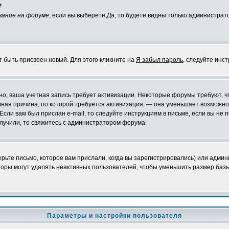
?
вание на форуме
, если вы выберете
Да
, то будете видны только администрат
т быть присвоен новый. Для этого кликните на
Я забыл пароль
, следуйте инс
ожно, ваша учетная запись требует активизации. Некоторые форумы требуют,
лавная причина, по которой требуется активизация, — она уменьшает возмож
Если вам был прислан e-mail, то следуйте инструкциям в письме, если вы не п
олучили, то свяжитесь с администратором форума.
ьте письмо, которое вам прислали, когда вы зарегистрировались) или админ
оры могут удалять неактивных пользователей, чтобы уменьшить размер базы
Параметры и настройки пользователя