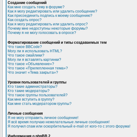
Создание сообщений
Как мне создать тему в форуме?
Как я могу редактировать или удалить сообщение?
Как присоединить подпись к моему сообщению?
Как создать опрос?
Как я могу редактировать или удалить опрос?
Почему мне недоступны некоторые форумы?
Почему я не могу голосовать в опросе?
Форматирование сообщений и типы создаваемых тем
Что такое BBCode?
Могу ли я использовать HTML?
Что такое смайлики?
Могу ли я вставлять картинки?
Что такое «Объявление»?
Что такое «Прилепленная тема»?
Что значит «Тема закрыта»?
Уровни пользователей и группы
Кто такие администраторы?
Кто такие модераторы?
Что такое группы пользователей?
Как мне вступить в группу?
Как мне стать модератором группы?
Личные сообщения
Я не могу отправить личное сообщение!
Я всё время получаю нежелательные личные сообщения!
Я получил спам или оскорбительный e-mail от кого-то с этого форума!
Информация о phpBB 2