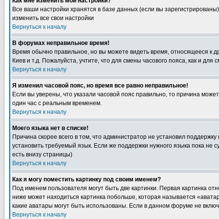
Как мне изменить мои настройки?
Все ваши настройки хранятся в базе данных (если вы зарегистрированы)
изменить все свои настройки
Вернуться к началу
В форумах неправильное время!
Время обычно правильное, но вы можете видеть время, относящееся к друг
Киев и т.д. Пожалуйста, учтите, что для смены часового пояса, как и д
Вернуться к началу
Я изменил часовой пояс, но время все равно неправильное!
Если вы уверены, что указали часовой пояс правильно, то причина може
один час с реальным временем.
Вернуться к началу
Моего языка нет в списке!
Причина скорее всего в том, что администратор не установил поддержку
установить требуемый язык. Если же поддержки нужного языка пока не 
есть внизу страницы)
Вернуться к началу
Как я могу поместить картинку под своим именем?
Под именем пользователя могут быть две картинки. Первая картинка отн
ниже может находиться картинка побольше, которая называется «аватара
какие аватары могут быть использованы. Если в данном форуме не вклю
Вернуться к началу