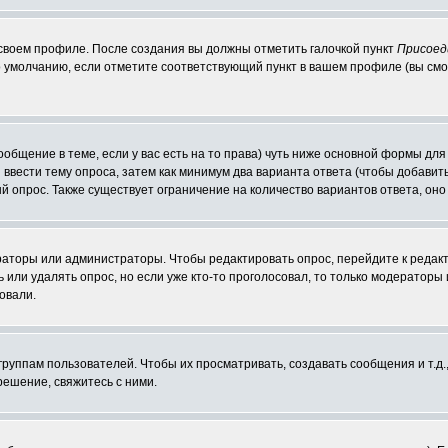
 своем профиле. После создания вы должны отметить галочкой пункт
Присоед
 умолчанию, если отметите соответствующий пункт в вашем профиле (вы смо
сообщение в теме, если у вас есть на то права) чуть ниже основной формы д
ы ввести тему опроса, затем как минимум два варианта ответа (чтобы добавит
й опрос. Также существует ограничение на количество вариантов ответа, он
ераторы или администраторы. Чтобы редактировать опрос, перейдите к редакт
ь или удалять опрос, но если уже кто-то проголосовал, то только модераторы
овали.
уппам пользователей. Чтобы их просматривать, создавать сообщения и т.д.
ешение, свяжитесь с ними.