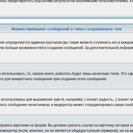
обы предотвратить подтасовку результатов анонимными пользователями). Если
Форматирование сообщений и типы создаваемых тем
e определяется администратором (вы также можете отключить его в каждом 
ователю больше возможностей в создании сообщений. За дополнительной инфо
использовать, то, скорее всего, работать будут лишь несколько тэгов. Это с
его для конкретного сообщения при создании этого сообщения.
использованы для выражения чувств, например :) значит радость, :( значит 
делать сообщение нечитаемым, и модератор может отредактировать ваше сооб
ружать картинки на форум. Вы должны указать ссылку на картинку, которая н
вой компьютер (если, конечно, он не является общедоступным сервером), ни на