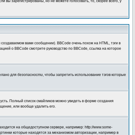
 вы зарегистрированы, но не можете голосовать, то, скорее всего, у
создаваемом вами сообщении). BBCode очень похож на HTML, тэги в
рмацией о BBCode смотрите руководство по BBCode, ссылка на которое
делано для
безопасности
, чтобы запретить использование тэгов которые
грусть. Полный список смайликов можно увидеть в форме создания
щение, или вообще удалить его.
аходится на общедоступном сервере, например: http://www.some-
 картинки которые находятся за механизмом авторизации, например в