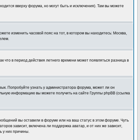
ходится вверху форума, но могут быть и исключения). Там вы можете
ожете изменить часовой пояс на тот, в котором вы находитесь: Москва,
елем.
так что в период действия летнего времени может появляться разница в
язык. Попробуйте узнать у администратора форума, может ли он
тельную информацию вы можете получить на сайте Группы phpBB (ссылка
сообщений вы оставили в форуме или на ваш статус в этом форуме. Чуть
оров зависит, включена ли поддержка аватар, и от них же зависит,
ь у них причины.