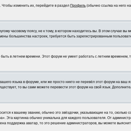
. Чтобы изменить их, перейдите в раздел
Профиль
(обычно ссылка на него на
ому часовому поясу, не к тому, в котором находитесь вы. В этом случае вы м
ля смены большинства настроек, требуется быть зарегистрированным пользоват
т быть в летнем времени. Этот форум не умеет работать с летним временем, 
 вашего языка в форуме, или же просто никто не перевёл этот форум на ваш 
существует, то вы сами можете перевести этот форум на свой язык. Дополни
осится к вашему званию, обычно это звёздочки, указывающие на то, сколько 
». Эта картинка обычно уникальна для каждого пользователя. От администрат
чена поддержка аватар, то это решение администраторов, вы можете выяснит