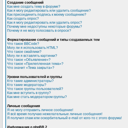
Создание сообщений
Как мне создать тему в форуме?
Как я могу редактировать или удалить сообщение?
Как присоединить подпись к моему сообщению?
Как создать опрос?
Как я могу редактировать или удалить опрос?
Почему мне недоступны некоторые форумы?
Почему я не могу голосовать в опросе?
Форматирование сообщений и типы создаваемых тем
Что такое BBCode?
Могу ли я использовать HTML?
Что такое смайлики?
Могу ли я вставлять картинки?
Что такое «Объявление»?
Что такое «Прилепленная тема»?
Что значит «Тема закрыта»?
Уровни пользователей и группы
Кто такие администраторы?
Кто такие модераторы?
Что такое группы пользователей?
Как мне вступить в группу?
Как мне стать модератором группы?
Личные сообщения
Я не могу отправить личное сообщение!
Я всё время получаю нежелательные личные сообщения!
Я получил спам или оскорбительный e-mail от кого-то с этого форума!
Информация о phpBB 2