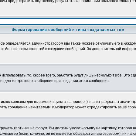
обы предотвратить подтасовку результатов анонимными пользователями). Если
Форматирование сообщений и типы создаваемых тем
e определяется администратором (вы также можете отключить его в каждом 
ователю больше возможностей в создании сообщений. За дополнительной инфо
использовать, то, скорее всего, работать будут лишь несколько тэгов. Это с
его для конкретного сообщения при создании этого сообщения.
использованы для выражения чувств, например :) значит радость, :( значит 
делать сообщение нечитаемым, и модератор может отредактировать ваше сооб
ружать картинки на форум. Вы должны указать ссылку на картинку, которая н
вой компьютер (если, конечно, он не является общедоступным сервером), ни на