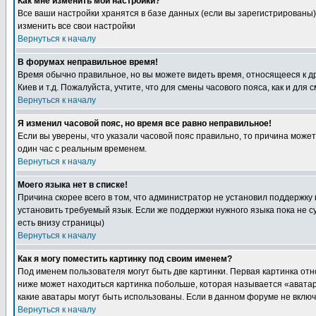
Как мне изменить мои настройки?
Все ваши настройки хранятся в базе данных (если вы зарегистрированы)
изменить все свои настройки
Вернуться к началу
В форумах неправильное время!
Время обычно правильное, но вы можете видеть время, относящееся к друг
Киев и т.д. Пожалуйста, учтите, что для смены часового пояса, как и д
Вернуться к началу
Я изменил часовой пояс, но время все равно неправильное!
Если вы уверены, что указали часовой пояс правильно, то причина може
один час с реальным временем.
Вернуться к началу
Моего языка нет в списке!
Причина скорее всего в том, что администратор не установил поддержку
установить требуемый язык. Если же поддержки нужного языка пока не 
есть внизу страницы)
Вернуться к началу
Как я могу поместить картинку под своим именем?
Под именем пользователя могут быть две картинки. Первая картинка отн
ниже может находиться картинка побольше, которая называется «аватара
какие аватары могут быть использованы. Если в данном форуме не вклю
Вернуться к началу