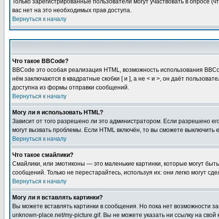
Только зарегистрированные пользователи могут участвовать в опросе (чт
вас нет на это необходимых прав доступа.
Вернуться к началу
Что такое BBCode?
BBCode это особая реализация HTML, возможность использования BBCod
нём заключаются в квадратные скобки [ и ], а не < и >, он даёт польз
доступна из формы отправки сообщений.
Вернуться к началу
Могу ли я использовать HTML?
Зависит от того разрешено ли это администратором. Если разрешено его 
могут вызвать проблемы. Если HTML включён, то вы сможете выключить 
Вернуться к началу
Что такое смайлики?
Смайлики, или эмотиконы — это маленькие картинки, которые могут быть 
сообщений. Только не перестарайтесь, используя их: они легко могут с
Вернуться к началу
Могу ли я вставлять картинки?
Вы можете вставлять картинки в сообщения. Но пока нет возможности заг
unknown-place.net/my-picture.gif. Вы не можете указать ни ссылку на с