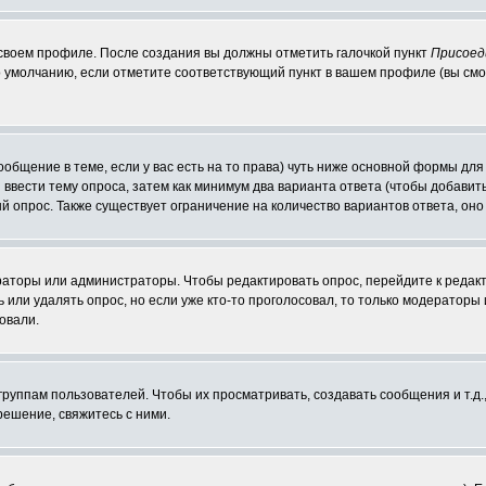
 своем профиле. После создания вы должны отметить галочкой пункт
Присоед
 умолчанию, если отметите соответствующий пункт в вашем профиле (вы смо
сообщение в теме, если у вас есть на то права) чуть ниже основной формы д
ы ввести тему опроса, затем как минимум два варианта ответа (чтобы добавит
й опрос. Также существует ограничение на количество вариантов ответа, он
ераторы или администраторы. Чтобы редактировать опрос, перейдите к редакт
ь или удалять опрос, но если уже кто-то проголосовал, то только модераторы
овали.
уппам пользователей. Чтобы их просматривать, создавать сообщения и т.д.
ешение, свяжитесь с ними.