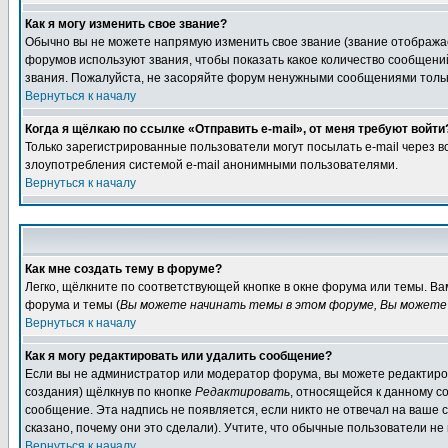
Как я могу изменить свое звание?
Обычно вы не можете напрямую изменить свое звание (звание отображае
форумов используют звания, чтобы показать какое количество сообще
звания. Пожалуйста, не засоряйте форум ненужными сообщениями только
Вернуться к началу
Когда я щёлкаю по ссылке «Отправить e-mail», от меня требуют войти
Только зарегистрированные пользователи могут посылать e-mail через 
злоупотребления системой e-mail анонимными пользователями.
Вернуться к началу
Как мне создать тему в форуме?
Легко, щёлкните по соответствующей кнопке в окне форума или темы. В
форума и темы (
Вы можете начинать темы в этом форуме, Вы можете 
Вернуться к началу
Как я могу редактировать или удалить сообщение?
Если вы не администратор или модератор форума, вы можете редактиров
создания) щёлкнув по кнопке
Редактировать
, относящейся к данному с
сообщение. Эта надпись не появляется, если никто не отвечал на ваше
сказано, почему они это сделали). Учтите, что обычные пользователи не 
Вернуться к началу