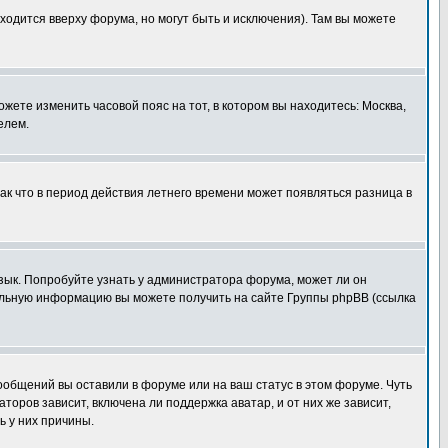
ходится вверху форума, но могут быть и исключения). Там вы можете
ожете изменить часовой пояс на тот, в котором вы находитесь: Москва,
елем.
так что в период действия летнего времени может появляться разница в
язык. Попробуйте узнать у администратора форума, может ли он
тельную информацию вы можете получить на сайте Группы phpBB (ссылка
сообщений вы оставили в форуме или на ваш статус в этом форуме. Чуть
оров зависит, включена ли поддержка аватар, и от них же зависит,
ь у них причины.