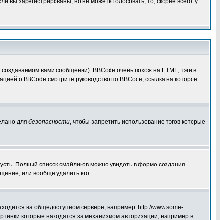
 вы зарегистрированы, но не можете голосовать, то, скорее всего, у
создаваемом вами сообщении). BBCode очень похож на HTML, тэги в
рмацией о BBCode смотрите руководство по BBCode, ссылка на которое
делано для
безопасности
, чтобы запретить использование тэгов которые
грусть. Полный список смайликов можно увидеть в форме создания
щение, или вообще удалить его.
аходится на общедоступном сервере, например: http://www.some-
 картинки которые находятся за механизмом авторизации, например в