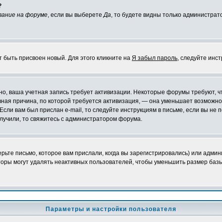
?
вание на форуме
, если вы выберете
Да
, то будете видны только администрат
т быть присвоен новый. Для этого кликните на
Я забыл пароль
, следуйте инс
ожно, ваша учетная запись требует активизации. Некоторые форумы требуют,
лавная причина, по которой требуется активизация, — она уменьшает возмож
Если вам был прислан e-mail, то следуйте инструкциям в письме, если вы не п
олучили, то свяжитесь с администратором форума.
ьте письмо, которое вам прислали, когда вы зарегистрировались) или админ
оры могут удалять неактивных пользователей, чтобы уменьшить размер базы
Параметры и настройки пользователя