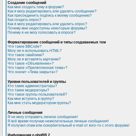
Создание сообщений
Как мне создать тему в форуме?
Как я могу редактировать или удалить сообщение?
Как присоединить подпись к моему сообщению?
Как создать опрос?
Как я могу редактировать или удалить опрос?
Почему мне недоступны некоторые форумы?
Почему я не могу голосовать в опросе?
Форматирование сообщений и типы создаваемых тем
Что такое BBCode?
Могу ли я использовать HTML?
Что такое смайлики?
Могу ли я вставлять картинки?
Что такое «Объявление»?
Что такое «Прилепленная тема»?
Что значит «Тема закрыта»?
Уровни пользователей и группы
Кто такие администраторы?
Кто такие модераторы?
Что такое группы пользователей?
Как мне вступить в группу?
Как мне стать модератором группы?
Личные сообщения
Я не могу отправить личное сообщение!
Я всё время получаю нежелательные личные сообщения!
Я получил спам или оскорбительный e-mail от кого-то с этого форума!
Информация о phpBB 2