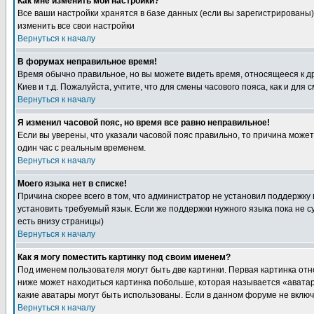
Как мне изменить мои настройки?
Все ваши настройки хранятся в базе данных (если вы зарегистрированы)
изменить все свои настройки
Вернуться к началу
В форумах неправильное время!
Время обычно правильное, но вы можете видеть время, относящееся к друг
Киев и т.д. Пожалуйста, учтите, что для смены часового пояса, как и д
Вернуться к началу
Я изменил часовой пояс, но время все равно неправильное!
Если вы уверены, что указали часовой пояс правильно, то причина може
один час с реальным временем.
Вернуться к началу
Моего языка нет в списке!
Причина скорее всего в том, что администратор не установил поддержку
установить требуемый язык. Если же поддержки нужного языка пока не 
есть внизу страницы)
Вернуться к началу
Как я могу поместить картинку под своим именем?
Под именем пользователя могут быть две картинки. Первая картинка отн
ниже может находиться картинка побольше, которая называется «аватара
какие аватары могут быть использованы. Если в данном форуме не вклю
Вернуться к началу