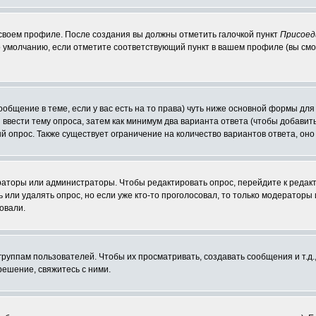
 своем профиле. После создания вы должны отметить галочкой пункт
Присоед
 умолчанию, если отметите соответствующий пункт в вашем профиле (вы смо
сообщение в теме, если у вас есть на то права) чуть ниже основной формы д
ы ввести тему опроса, затем как минимум два варианта ответа (чтобы добавит
й опрос. Также существует ограничение на количество вариантов ответа, он
ераторы или администраторы. Чтобы редактировать опрос, перейдите к редакт
ь или удалять опрос, но если уже кто-то проголосовал, то только модераторы
овали.
уппам пользователей. Чтобы их просматривать, создавать сообщения и т.д.
ешение, свяжитесь с ними.