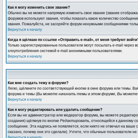
Как я могу изменить свое звание?
Обычно вы не можете напрямую изменить свое звание (звание отображае
форумов используют звания, чтобы показать какое количество сообще
звания. Пожалуйста, не засоряйте форум ненужными сообщениями только
Вернуться к началу
Когда я щёлкаю по ссылке «Отправить e-mail», от меня требуют войти
Только зарегистрированные пользователи могут посылать e-mail через 
злоупотребления системой e-mail анонимными пользователями.
Вернуться к началу
Как мне создать тему в форуме?
Легко, щёлкните по соответствующей кнопке в окне форума или темы. В
форума и темы (
Вы можете начинать темы в этом форуме, Вы можете 
Вернуться к началу
Как я могу редактировать или удалить сообщение?
Если вы не администратор или модератор форума, вы можете редактиров
создания) щёлкнув по кнопке
Редактировать
, относящейся к данному с
сообщение. Эта надпись не появляется, если никто не отвечал на ваше
сказано, почему они это сделали). Учтите, что обычные пользователи не 
Вернуться к началу