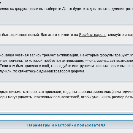
?
вание на форуме
, если вы выберете
Да
, то будете видны только администрат
т быть присвоен новый. Для этого кликните на
Я забыл пароль
, следуйте инс
ожно, ваша учетная запись требует активизации. Некоторые форумы требуют,
лавная причина, по которой требуется активизация, — она уменьшает возмож
Если вам был прислан e-mail, то следуйте инструкциям в письме, если вы не п
олучили, то свяжитесь с администратором форума.
ьте письмо, которое вам прислали, когда вы зарегистрировались) или админ
оры могут удалять неактивных пользователей, чтобы уменьшить размер базы
Параметры и настройки пользователя