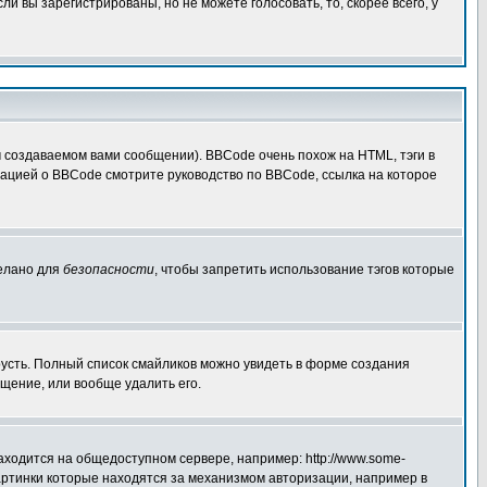
 вы зарегистрированы, но не можете голосовать, то, скорее всего, у
создаваемом вами сообщении). BBCode очень похож на HTML, тэги в
рмацией о BBCode смотрите руководство по BBCode, ссылка на которое
делано для
безопасности
, чтобы запретить использование тэгов которые
грусть. Полный список смайликов можно увидеть в форме создания
щение, или вообще удалить его.
аходится на общедоступном сервере, например: http://www.some-
 картинки которые находятся за механизмом авторизации, например в