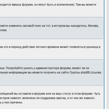
ходится вверху форума, но могут быть и исключения). Там вы можете
ожете изменить часовой пояс на тот, в котором вы находитесь: Москва,
елем.
так что в период действия летнего времени может появляться разница в
язык. Попробуйте узнать у администратора форума, может ли он
тельную информацию вы можете получить на сайте Группы phpBB (ссылка
сообщений вы оставили в форуме или на ваш статус в этом форуме. Чуть
оров зависит, включена ли поддержка аватар, и от них же зависит,
ь у них причины.