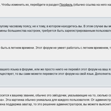
. Чтобы изменить их, перейдите в раздел
Профиль
(обычно ссылка на него на
ому часовому поясу, не к тому, в котором находитесь вы. В этом случае вы м
ля смены большинства настроек, требуется быть зарегистрированным пользоват
т быть в летнем времени. Этот форум не умеет работать с летним временем, 
 вашего языка в форуме, или же просто никто не перевёл этот форум на ваш 
существует, то вы сами можете перевести этот форум на свой язык. Дополни
осится к вашему званию, обычно это звёздочки, указывающие на то, сколько 
». Эта картинка обычно уникальна для каждого пользователя. От администрат
чена поддержка аватар, то это решение администраторов, вы можете выяснит