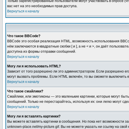
Только зарегистрированные пользователи могут участвовать в опросе (чт
вас нет на это необходимых прав доступа.
Вернуться к началу
Что такое BBCode?
BBCode это особая реализация HTML, возможность использования BBCod
нём заключаются в квадратные скобки [ и ], а не < и >, он даёт польз
доступна из формы отправки сообщений.
Вернуться к началу
Могу ли я использовать HTML?
Зависит от того разрешено ли это администратором. Если разрешено его 
могут вызвать проблемы. Если HTML включён, то вы сможете выключить 
Вернуться к началу
Что такое смайлики?
Смайлики, или эмотиконы — это маленькие картинки, которые могут быть 
сообщений. Только не перестарайтесь, используя их: они легко могут с
Вернуться к началу
Могу ли я вставлять картинки?
Вы можете вставлять картинки в сообщения. Но пока нет возможности заг
unknown-place.net/my-picture.gif. Вы не можете указать ни ссылку на с