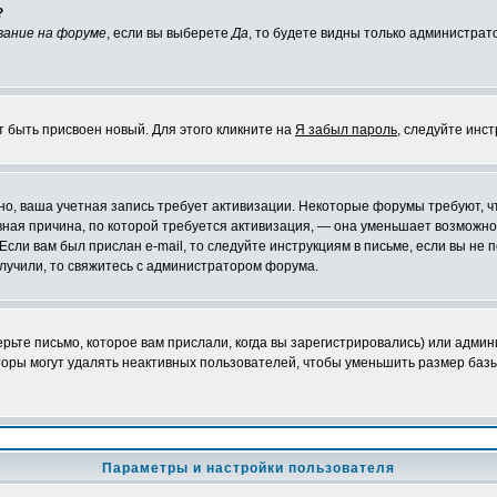
?
вание на форуме
, если вы выберете
Да
, то будете видны только администрат
т быть присвоен новый. Для этого кликните на
Я забыл пароль
, следуйте инс
ожно, ваша учетная запись требует активизации. Некоторые форумы требуют,
лавная причина, по которой требуется активизация, — она уменьшает возмож
Если вам был прислан e-mail, то следуйте инструкциям в письме, если вы не п
олучили, то свяжитесь с администратором форума.
ьте письмо, которое вам прислали, когда вы зарегистрировались) или админ
оры могут удалять неактивных пользователей, чтобы уменьшить размер базы
Параметры и настройки пользователя