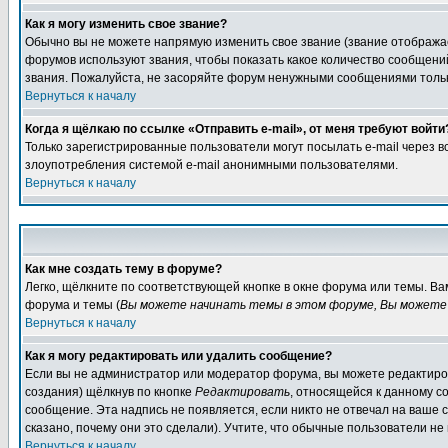
Как я могу изменить свое звание?
Обычно вы не можете напрямую изменить свое звание (звание отображае
форумов используют звания, чтобы показать какое количество сообще
звания. Пожалуйста, не засоряйте форум ненужными сообщениями только
Вернуться к началу
Когда я щёлкаю по ссылке «Отправить e-mail», от меня требуют войти
Только зарегистрированные пользователи могут посылать e-mail через 
злоупотребления системой e-mail анонимными пользователями.
Вернуться к началу
Как мне создать тему в форуме?
Легко, щёлкните по соответствующей кнопке в окне форума или темы. В
форума и темы (
Вы можете начинать темы в этом форуме, Вы можете 
Вернуться к началу
Как я могу редактировать или удалить сообщение?
Если вы не администратор или модератор форума, вы можете редактиров
создания) щёлкнув по кнопке
Редактировать
, относящейся к данному с
сообщение. Эта надпись не появляется, если никто не отвечал на ваше
сказано, почему они это сделали). Учтите, что обычные пользователи не 
Вернуться к началу