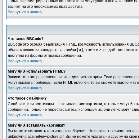
Только зарегистрированные пользователи могут участвовать в опросе (чт
вас нет на это необходимых прав доступа.
Вернуться к началу
Что такое BBCode?
BBCode это особая реализация HTML, возможность использования BBCod
нём заключаются в квадратные скобки [ и ], а не < и >, он даёт польз
доступна из формы отправки сообщений.
Вернуться к началу
Могу ли я использовать HTML?
Зависит от того разрешено ли это администратором. Если разрешено его 
могут вызвать проблемы. Если HTML включён, то вы сможете выключить 
Вернуться к началу
Что такое смайлики?
Смайлики, или эмотиконы — это маленькие картинки, которые могут быть 
сообщений. Только не перестарайтесь, используя их: они легко могут с
Вернуться к началу
Могу ли я вставлять картинки?
Вы можете вставлять картинки в сообщения. Но пока нет возможности заг
unknown-place.net/my-picture.gif. Вы не можете указать ни ссылку на с