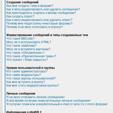
Создание сообщений
Как мне создать тему в форуме?
Как я могу редактировать или удалить сообщение?
Как присоединить подпись к моему сообщению?
Как создать опрос?
Как я могу редактировать или удалить опрос?
Почему мне недоступны некоторые форумы?
Почему я не могу голосовать в опросе?
Форматирование сообщений и типы создаваемых тем
Что такое BBCode?
Могу ли я использовать HTML?
Что такое смайлики?
Могу ли я вставлять картинки?
Что такое «Объявление»?
Что такое «Прилепленная тема»?
Что значит «Тема закрыта»?
Уровни пользователей и группы
Кто такие администраторы?
Кто такие модераторы?
Что такое группы пользователей?
Как мне вступить в группу?
Как мне стать модератором группы?
Личные сообщения
Я не могу отправить личное сообщение!
Я всё время получаю нежелательные личные сообщения!
Я получил спам или оскорбительный e-mail от кого-то с этого форума!
Информация о phpBB 2