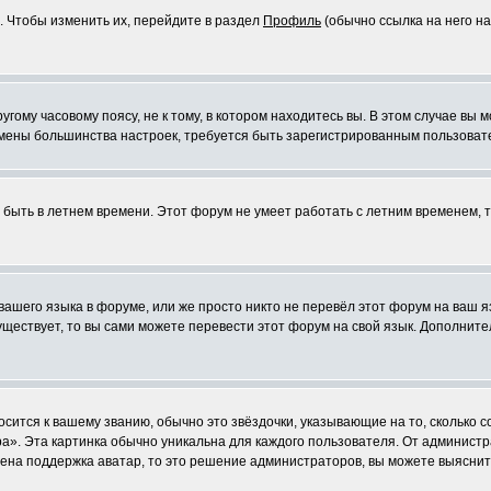
. Чтобы изменить их, перейдите в раздел
Профиль
(обычно ссылка на него на
ому часовому поясу, не к тому, в котором находитесь вы. В этом случае вы м
ля смены большинства настроек, требуется быть зарегистрированным пользоват
т быть в летнем времени. Этот форум не умеет работать с летним временем, 
 вашего языка в форуме, или же просто никто не перевёл этот форум на ваш 
существует, то вы сами можете перевести этот форум на свой язык. Дополни
осится к вашему званию, обычно это звёздочки, указывающие на то, сколько 
». Эта картинка обычно уникальна для каждого пользователя. От администрат
чена поддержка аватар, то это решение администраторов, вы можете выяснит