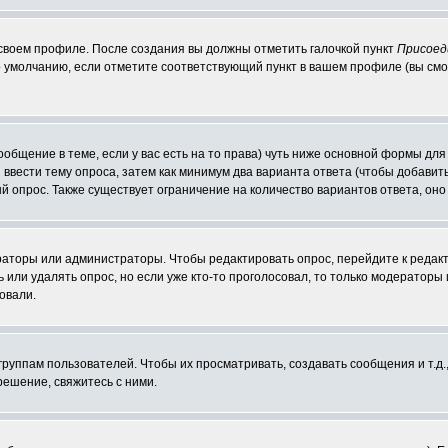
 своем профиле. После создания вы должны отметить галочкой пункт
Присоед
 умолчанию, если отметите соответствующий пункт в вашем профиле (вы смо
сообщение в теме, если у вас есть на то права) чуть ниже основной формы д
ы ввести тему опроса, затем как минимум два варианта ответа (чтобы добавит
й опрос. Также существует ограничение на количество вариантов ответа, он
ераторы или администраторы. Чтобы редактировать опрос, перейдите к редакт
ь или удалять опрос, но если уже кто-то проголосовал, то только модераторы
овали.
уппам пользователей. Чтобы их просматривать, создавать сообщения и т.д.
ешение, свяжитесь с ними.