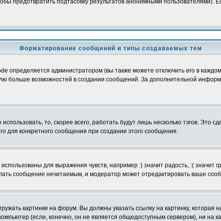
обы предотвратить подтасовку результатов анонимными пользователями). Если
Форматирование сообщений и типы создаваемых тем
e определяется администратором (вы также можете отключить его в каждом 
ователю больше возможностей в создании сообщений. За дополнительной инфо
использовать, то, скорее всего, работать будут лишь несколько тэгов. Это с
его для конкретного сообщения при создании этого сообщения.
использованы для выражения чувств, например :) значит радость, :( значит 
делать сообщение нечитаемым, и модератор может отредактировать ваше сооб
ружать картинки на форум. Вы должны указать ссылку на картинку, которая н
вой компьютер (если, конечно, он не является общедоступным сервером), ни на