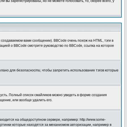
 вы зарегистрированы, но не можете голосовать, то, скорее всего, у
создаваемом вами сообщении). BBCode очень похож на HTML, тэги в
рмацией о BBCode смотрите руководство по BBCode, ссылка на которое
делано для
безопасности
, чтобы запретить использование тэгов которые
грусть. Полный список смайликов можно увидеть в форме создания
щение, или вообще удалить его.
аходится на общедоступном сервере, например: http://www.some-
 картинки которые находятся за механизмом авторизации, например в