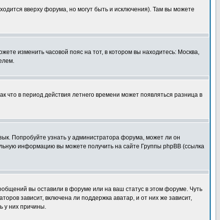
ходится вверху форума, но могут быть и исключения). Там вы можете
ожете изменить часовой пояс на тот, в котором вы находитесь: Москва,
елем.
так что в период действия летнего времени может появляться разница в
язык. Попробуйте узнать у администратора форума, может ли он
тельную информацию вы можете получить на сайте Группы phpBB (ссылка
сообщений вы оставили в форуме или на ваш статус в этом форуме. Чуть
оров зависит, включена ли поддержка аватар, и от них же зависит,
ь у них причины.