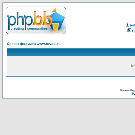
FA
П
Список форумов www.bvvaul.ru
Не
Powered by
Ру