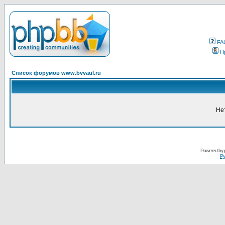
FA
П
Список форумов www.bvvaul.ru
Не
Powered by
Ру