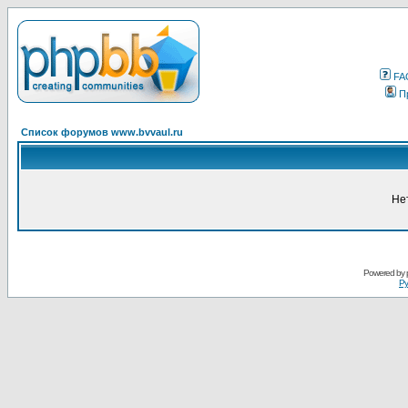
FA
П
Список форумов www.bvvaul.ru
Не
Powered by
Ру