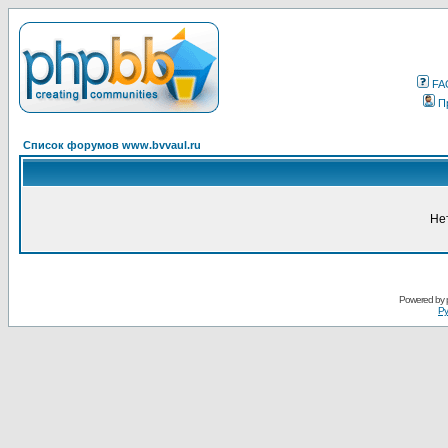
FA
П
Список форумов www.bvvaul.ru
Не
Powered by
Ру