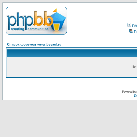
FA
П
Список форумов www.bvvaul.ru
Не
Powered by
Ру