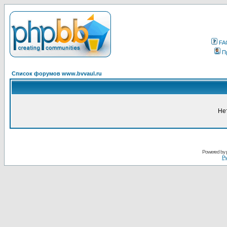
FA
П
Список форумов www.bvvaul.ru
Не
Powered by
Ру