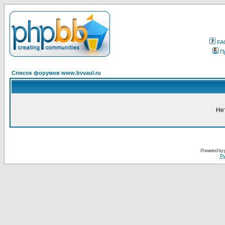
FA
П
Список форумов www.bvvaul.ru
Не
Powered by
Ру