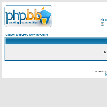
FA
П
Список форумов www.bvvaul.ru
Не
Powered by
Ру