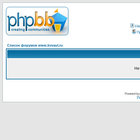
FA
П
Список форумов www.bvvaul.ru
Не
Powered by
Ру