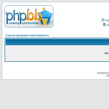
FA
П
Список форумов www.bvvaul.ru
Не
Powered by
Ру