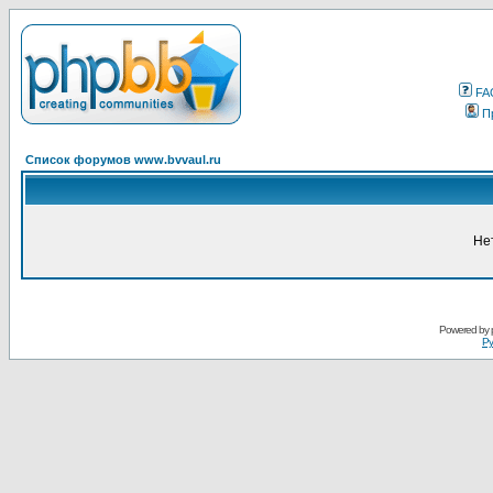
FA
П
Список форумов www.bvvaul.ru
Не
Powered by
Ру