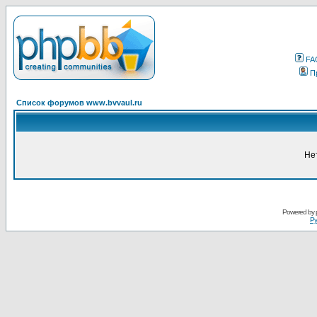
FA
П
Список форумов www.bvvaul.ru
Не
Powered by
Ру