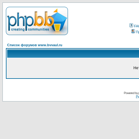
FA
П
Список форумов www.bvvaul.ru
Не
Powered by
Ру