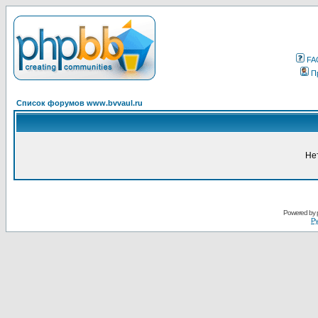
FA
П
Список форумов www.bvvaul.ru
Не
Powered by
Ру