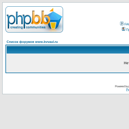
FA
П
Список форумов www.bvvaul.ru
Не
Powered by
Ру