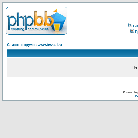
FA
П
Список форумов www.bvvaul.ru
Не
Powered by
Ру