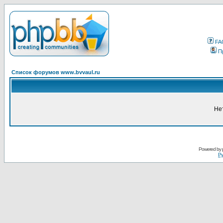
FA
П
Список форумов www.bvvaul.ru
Не
Powered by
Ру