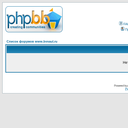
FA
П
Список форумов www.bvvaul.ru
Не
Powered by
Ру