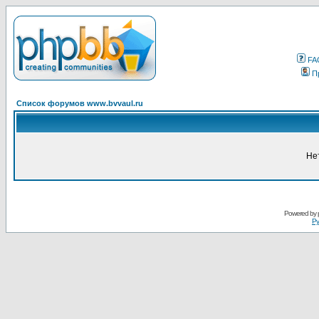
FA
П
Список форумов www.bvvaul.ru
Не
Powered by
Ру