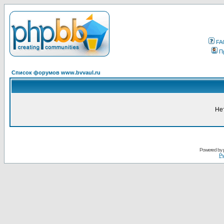
FA
П
Список форумов www.bvvaul.ru
Не
Powered by
Ру