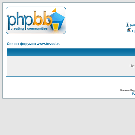
FA
П
Список форумов www.bvvaul.ru
Не
Powered by
Ру