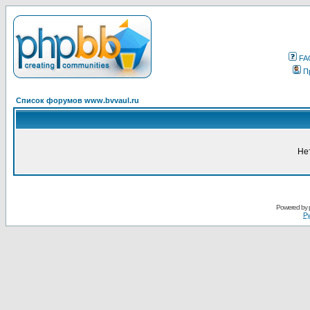
FA
П
Список форумов www.bvvaul.ru
Не
Powered by
Ру