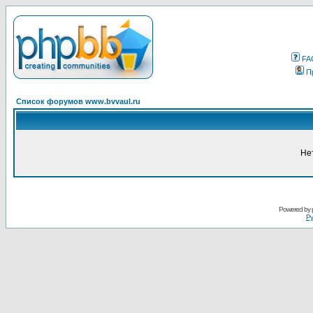
FA
П
Список форумов www.bvvaul.ru
Не
Powered by
Ру