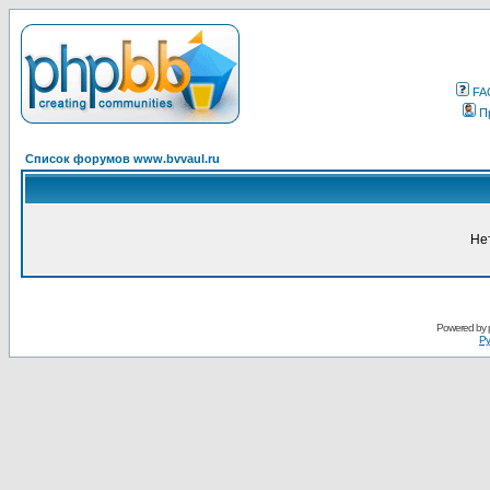
FA
П
Список форумов www.bvvaul.ru
Не
Powered by
Ру