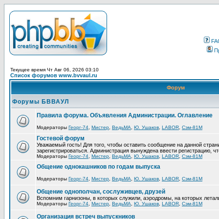
FA
П
Текущее время Чт Авг 06, 2026 03:10
Список форумов www.bvvaul.ru
Форум
Форумы БВВАУЛ
Правила форума. Объявления Администрации. Оглавление
Модераторы
Георг-74
,
Мистер
,
ВедьМА
,
Ю. Ушаков
,
LABOR
,
Сэм-81М
Гостевой форум
Уважаемый гость! Для того, чтобы оставить сообщение на данной стра
зарегистрироваться. Администрация вынуждена ввести регистрацию, ч
Модераторы
Георг-74
,
Мистер
,
ВедьМА
,
Ю. Ушаков
,
LABOR
,
Сэм-81М
Общение однокашников по годам выпуска
Модераторы
Георг-74
,
Мистер
,
ВедьМА
,
Ю. Ушаков
,
LABOR
,
Сэм-81М
Общение однополчан, сослуживцев, друзей
Вспомним гарнизоны, в которых служили, аэродромы, на которых летал
Модераторы
Георг-74
,
Мистер
,
ВедьМА
,
Ю. Ушаков
,
LABOR
,
Сэм-81М
Организация встреч выпускников