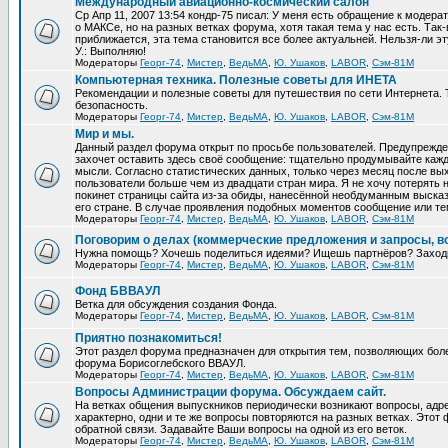
Международный авиационно-космический салон
Ср Апр 11, 2007 13:54 кондр-75 писал: У меня есть обращение к модер
о МАКСе, но на разных ветках форума, хотя такая тема у нас есть. Та
приближается, эта тема становится все более актуальней. Нельзя-ли эт
У.: Выполняю!
Модераторы
Георг-74
,
Мистер
,
ВедьМА
,
Ю. Ушаков
,
LABOR
,
Сэм-81М
Компьютерная техника. Полезные советы для ИНЕТА
Рекомендации и полезные советы для путешествия по сети Интернета.
безопасность.
Модераторы
Георг-74
,
Мистер
,
ВедьМА
,
Ю. Ушаков
,
LABOR
,
Сэм-81М
Мир и мы.
Данный раздел форума открыт по просьбе пользователей. Предупрежден
захочет оставить здесь своё сообщение: тщательно продумывайте кажд
мысли. Согласно статистических данных, только через месяц после вых
пользователи больше чем из двадцати стран мира. Я не хочу потерять н
покинет страницы сайта из-за обиды, нанесённой необдуманным выска
его стране. В случае проявления подобных моментов сообщение или те
Модераторы
Георг-74
,
Мистер
,
ВедьМА
,
Ю. Ушаков
,
LABOR
,
Сэм-81М
Поговорим о делах (коммерческие предложения и запросы, в
Нужна помощь? Хочешь поделиться идеями? Ищешь партнёров? Заход
Модераторы
Георг-74
,
Мистер
,
ВедьМА
,
Ю. Ушаков
,
LABOR
,
Сэм-81М
Фонд БВВАУЛ
Ветка для обсуждения создания Фонда.
Модераторы
Георг-74
,
Мистер
,
ВедьМА
,
Ю. Ушаков
,
LABOR
,
Сэм-81М
Приятно познакомиться!
Этот раздел форума предназначен для открытия тем, позволяющих бол
форума Борисоглебского ВВАУЛ.
Модераторы
Георг-74
,
Мистер
,
ВедьМА
,
Ю. Ушаков
,
LABOR
,
Сэм-81М
Вопросы Администрации форума. Обсуждаем сайт.
На ветках общения выпускников периодически возникают вопросы, ад
характерно, одни и те же вопросы повторяются на разных ветках. Это
обратной связи. Задавайте Ваши вопросы на одной из его веток.
Модераторы
Георг-74
,
Мистер
,
ВедьМА
,
Ю. Ушаков
,
LABOR
,
Сэм-81М