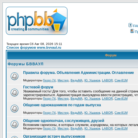
FA
П
Текущее время Сб Авг 08, 2026 15:11
Список форумов www.bvvaul.ru
Форум
Форумы БВВАУЛ
Правила форума. Объявления Администрации. Оглавление
Модераторы
Георг-74
,
Мистер
,
ВедьМА
,
Ю. Ушаков
,
LABOR
,
Сэм-81М
Гостевой форум
Уважаемый гость! Для того, чтобы оставить сообщение на данной стра
зарегистрироваться. Администрация вынуждена ввести регистрацию, ч
Модераторы
Георг-74
,
Мистер
,
ВедьМА
,
Ю. Ушаков
,
LABOR
,
Сэм-81М
Общение однокашников по годам выпуска
Модераторы
Георг-74
,
Мистер
,
ВедьМА
,
Ю. Ушаков
,
LABOR
,
Сэм-81М
Общение однополчан, сослуживцев, друзей
Вспомним гарнизоны, в которых служили, аэродромы, на которых летал
Модераторы
Георг-74
,
Мистер
,
ВедьМА
,
Ю. Ушаков
,
LABOR
,
Сэм-81М
Организация встреч выпускников