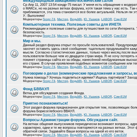
Международный авиационно-космический салон
Ср Апр 11, 2007 13:54 кондр-75 писал: У меня есть обращение к модер
о МАКСе, но на разных ветках форума, хотя такая тема у нас есть. Та
приближается, эта тема становится все более актуальней. Нельзя-ли эт
У.: Выполняю!
Модераторы
Георг-74
,
Мистер
,
ВедьМА
,
Ю. Ушаков
,
LABOR
,
Сэм-81М
Компьютерная техника. Полезные советы для ИНЕТА
Рекомендации и полезные советы для путешествия по сети Интернета.
безопасность.
Модераторы
Георг-74
,
Мистер
,
ВедьМА
,
Ю. Ушаков
,
LABOR
,
Сэм-81М
Мир и мы.
Данный раздел форума открыт по просьбе пользователей. Предупрежден
захочет оставить здесь своё сообщение: тщательно продумывайте кажд
мысли. Согласно статистических данных, только через месяц после вых
пользователи больше чем из двадцати стран мира. Я не хочу потерять н
покинет страницы сайта из-за обиды, нанесённой необдуманным выска
его стране. В случае проявления подобных моментов сообщение или те
Модераторы
Георг-74
,
Мистер
,
ВедьМА
,
Ю. Ушаков
,
LABOR
,
Сэм-81М
Поговорим о делах (коммерческие предложения и запросы, в
Нужна помощь? Хочешь поделиться идеями? Ищешь партнёров? Заход
Модераторы
Георг-74
,
Мистер
,
ВедьМА
,
Ю. Ушаков
,
LABOR
,
Сэм-81М
Фонд БВВАУЛ
Ветка для обсуждения создания Фонда.
Модераторы
Георг-74
,
Мистер
,
ВедьМА
,
Ю. Ушаков
,
LABOR
,
Сэм-81М
Приятно познакомиться!
Этот раздел форума предназначен для открытия тем, позволяющих бол
форума Борисоглебского ВВАУЛ.
Модераторы
Георг-74
,
Мистер
,
ВедьМА
,
Ю. Ушаков
,
LABOR
,
Сэм-81М
Вопросы Администрации форума. Обсуждаем сайт.
На ветках общения выпускников периодически возникают вопросы, ад
характерно, одни и те же вопросы повторяются на разных ветках. Это
обратной связи. Задавайте Ваши вопросы на одной из его веток.
Модераторы
Георг-74
,
Мистер
,
ВедьМА
,
Ю. Ушаков
,
LABOR
,
Сэм-81М