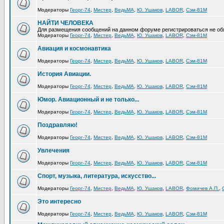
Модераторы
Георг-74
,
Мистер
,
ВедьМА
,
Ю. Ушаков
,
LABOR
,
Сэм-81М
НАЙТИ ЧЕЛОВЕКА
Для размещения сообщений на данном форуме регистрироваться не об
Модераторы
Георг-74
,
Мистер
,
ВедьМА
,
Ю. Ушаков
,
LABOR
,
Сэм-81М
Авиация и космонавтика
Модераторы
Георг-74
,
Мистер
,
ВедьМА
,
Ю. Ушаков
,
LABOR
,
Сэм-81М
История Авиации.
Модераторы
Георг-74
,
Мистер
,
ВедьМА
,
Ю. Ушаков
,
LABOR
,
Сэм-81М
Юмор. Авиационный и не только...
Модераторы
Георг-74
,
Мистер
,
ВедьМА
,
Ю. Ушаков
,
LABOR
,
Сэм-81М
Поздравляю!
Модераторы
Георг-74
,
Мистер
,
ВедьМА
,
Ю. Ушаков
,
LABOR
,
Сэм-81М
Увлечения
Модераторы
Георг-74
,
Мистер
,
ВедьМА
,
Ю. Ушаков
,
LABOR
,
Сэм-81М
Спорт, музыка, литература, искусство...
Модераторы
Георг-74
,
Мистер
,
ВедьМА
,
Ю. Ушаков
,
LABOR
,
Фомичев А.П.
,
Это интересно
Модераторы
Георг-74
,
Мистер
,
ВедьМА
,
Ю. Ушаков
,
LABOR
,
Сэм-81М