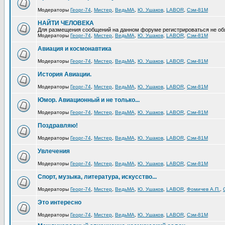
Модераторы
Георг-74
,
Мистер
,
ВедьМА
,
Ю. Ушаков
,
LABOR
,
Сэм-81М
НАЙТИ ЧЕЛОВЕКА
Для размещения сообщений на данном форуме регистрироваться не об
Модераторы
Георг-74
,
Мистер
,
ВедьМА
,
Ю. Ушаков
,
LABOR
,
Сэм-81М
Авиация и космонавтика
Модераторы
Георг-74
,
Мистер
,
ВедьМА
,
Ю. Ушаков
,
LABOR
,
Сэм-81М
История Авиации.
Модераторы
Георг-74
,
Мистер
,
ВедьМА
,
Ю. Ушаков
,
LABOR
,
Сэм-81М
Юмор. Авиационный и не только...
Модераторы
Георг-74
,
Мистер
,
ВедьМА
,
Ю. Ушаков
,
LABOR
,
Сэм-81М
Поздравляю!
Модераторы
Георг-74
,
Мистер
,
ВедьМА
,
Ю. Ушаков
,
LABOR
,
Сэм-81М
Увлечения
Модераторы
Георг-74
,
Мистер
,
ВедьМА
,
Ю. Ушаков
,
LABOR
,
Сэм-81М
Спорт, музыка, литература, искусство...
Модераторы
Георг-74
,
Мистер
,
ВедьМА
,
Ю. Ушаков
,
LABOR
,
Фомичев А.П.
,
Это интересно
Модераторы
Георг-74
,
Мистер
,
ВедьМА
,
Ю. Ушаков
,
LABOR
,
Сэм-81М