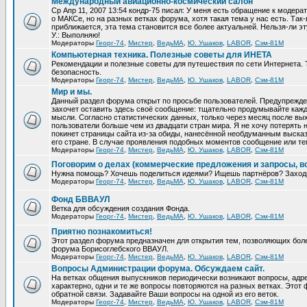
Международный авиационно-космический салон
Ср Апр 11, 2007 13:54 кондр-75 писал: У меня есть обращение к модер
о МАКСе, но на разных ветках форума, хотя такая тема у нас есть. Та
приближается, эта тема становится все более актуальней. Нельзя-ли эт
У.: Выполняю!
Модераторы
Георг-74
,
Мистер
,
ВедьМА
,
Ю. Ушаков
,
LABOR
,
Сэм-81М
Компьютерная техника. Полезные советы для ИНЕТА
Рекомендации и полезные советы для путешествия по сети Интернета.
безопасность.
Модераторы
Георг-74
,
Мистер
,
ВедьМА
,
Ю. Ушаков
,
LABOR
,
Сэм-81М
Мир и мы.
Данный раздел форума открыт по просьбе пользователей. Предупрежден
захочет оставить здесь своё сообщение: тщательно продумывайте кажд
мысли. Согласно статистических данных, только через месяц после вых
пользователи больше чем из двадцати стран мира. Я не хочу потерять н
покинет страницы сайта из-за обиды, нанесённой необдуманным выска
его стране. В случае проявления подобных моментов сообщение или те
Модераторы
Георг-74
,
Мистер
,
ВедьМА
,
Ю. Ушаков
,
LABOR
,
Сэм-81М
Поговорим о делах (коммерческие предложения и запросы, в
Нужна помощь? Хочешь поделиться идеями? Ищешь партнёров? Заход
Модераторы
Георг-74
,
Мистер
,
ВедьМА
,
Ю. Ушаков
,
LABOR
,
Сэм-81М
Фонд БВВАУЛ
Ветка для обсуждения создания Фонда.
Модераторы
Георг-74
,
Мистер
,
ВедьМА
,
Ю. Ушаков
,
LABOR
,
Сэм-81М
Приятно познакомиться!
Этот раздел форума предназначен для открытия тем, позволяющих бол
форума Борисоглебского ВВАУЛ.
Модераторы
Георг-74
,
Мистер
,
ВедьМА
,
Ю. Ушаков
,
LABOR
,
Сэм-81М
Вопросы Администрации форума. Обсуждаем сайт.
На ветках общения выпускников периодически возникают вопросы, ад
характерно, одни и те же вопросы повторяются на разных ветках. Это
обратной связи. Задавайте Ваши вопросы на одной из его веток.
Модераторы
Георг-74
,
Мистер
,
ВедьМА
,
Ю. Ушаков
,
LABOR
,
Сэм-81М