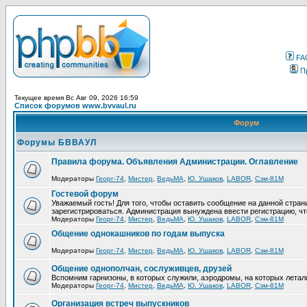
FA
П
Текущее время Вс Авг 09, 2026 16:59
Список форумов www.bvvaul.ru
Форум
Форумы БВВАУЛ
Правила форума. Объявления Администрации. Оглавление
Модераторы
Георг-74
,
Мистер
,
ВедьМА
,
Ю. Ушаков
,
LABOR
,
Сэм-81М
Гостевой форум
Уважаемый гость! Для того, чтобы оставить сообщение на данной стра
зарегистрироваться. Администрация вынуждена ввести регистрацию, ч
Модераторы
Георг-74
,
Мистер
,
ВедьМА
,
Ю. Ушаков
,
LABOR
,
Сэм-81М
Общение однокашников по годам выпуска
Модераторы
Георг-74
,
Мистер
,
ВедьМА
,
Ю. Ушаков
,
LABOR
,
Сэм-81М
Общение однополчан, сослуживцев, друзей
Вспомним гарнизоны, в которых служили, аэродромы, на которых летал
Модераторы
Георг-74
,
Мистер
,
ВедьМА
,
Ю. Ушаков
,
LABOR
,
Сэм-81М
Организация встреч выпускников