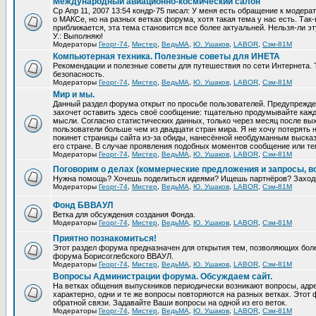
Международный авиационно-космический салон
Ср Апр 11, 2007 13:54 кондр-75 писал: У меня есть обращение к модер
о МАКСе, но на разных ветках форума, хотя такая тема у нас есть. Та
приближается, эта тема становится все более актуальней. Нельзя-ли эт
У.: Выполняю!
Модераторы
Георг-74
,
Мистер
,
ВедьМА
,
Ю. Ушаков
,
LABOR
,
Сэм-81М
Компьютерная техника. Полезные советы для ИНЕТА
Рекомендации и полезные советы для путешествия по сети Интернета.
безопасность.
Модераторы
Георг-74
,
Мистер
,
ВедьМА
,
Ю. Ушаков
,
LABOR
,
Сэм-81М
Мир и мы.
Данный раздел форума открыт по просьбе пользователей. Предупрежден
захочет оставить здесь своё сообщение: тщательно продумывайте кажд
мысли. Согласно статистических данных, только через месяц после вых
пользователи больше чем из двадцати стран мира. Я не хочу потерять н
покинет страницы сайта из-за обиды, нанесённой необдуманным выска
его стране. В случае проявления подобных моментов сообщение или те
Модераторы
Георг-74
,
Мистер
,
ВедьМА
,
Ю. Ушаков
,
LABOR
,
Сэм-81М
Поговорим о делах (коммерческие предложения и запросы, в
Нужна помощь? Хочешь поделиться идеями? Ищешь партнёров? Заход
Модераторы
Георг-74
,
Мистер
,
ВедьМА
,
Ю. Ушаков
,
LABOR
,
Сэм-81М
Фонд БВВАУЛ
Ветка для обсуждения создания Фонда.
Модераторы
Георг-74
,
Мистер
,
ВедьМА
,
Ю. Ушаков
,
LABOR
,
Сэм-81М
Приятно познакомиться!
Этот раздел форума предназначен для открытия тем, позволяющих бол
форума Борисоглебского ВВАУЛ.
Модераторы
Георг-74
,
Мистер
,
ВедьМА
,
Ю. Ушаков
,
LABOR
,
Сэм-81М
Вопросы Администрации форума. Обсуждаем сайт.
На ветках общения выпускников периодически возникают вопросы, ад
характерно, одни и те же вопросы повторяются на разных ветках. Это
обратной связи. Задавайте Ваши вопросы на одной из его веток.
Модераторы
Георг-74
,
Мистер
,
ВедьМА
,
Ю. Ушаков
,
LABOR
,
Сэм-81М