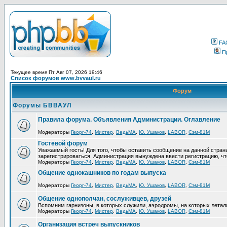
FA
П
Текущее время Пт Авг 07, 2026 19:46
Список форумов www.bvvaul.ru
Форум
Форумы БВВАУЛ
Правила форума. Объявления Администрации. Оглавление
Модераторы
Георг-74
,
Мистер
,
ВедьМА
,
Ю. Ушаков
,
LABOR
,
Сэм-81М
Гостевой форум
Уважаемый гость! Для того, чтобы оставить сообщение на данной стра
зарегистрироваться. Администрация вынуждена ввести регистрацию, ч
Модераторы
Георг-74
,
Мистер
,
ВедьМА
,
Ю. Ушаков
,
LABOR
,
Сэм-81М
Общение однокашников по годам выпуска
Модераторы
Георг-74
,
Мистер
,
ВедьМА
,
Ю. Ушаков
,
LABOR
,
Сэм-81М
Общение однополчан, сослуживцев, друзей
Вспомним гарнизоны, в которых служили, аэродромы, на которых летал
Модераторы
Георг-74
,
Мистер
,
ВедьМА
,
Ю. Ушаков
,
LABOR
,
Сэм-81М
Организация встреч выпускников