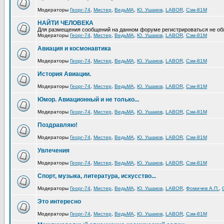
Модераторы
Георг-74
,
Мистер
,
ВедьМА
,
Ю. Ушаков
,
LABOR
,
Сэм-81М
НАЙТИ ЧЕЛОВЕКА
Для размещения сообщений на данном форуме регистрироваться не об
Модераторы
Георг-74
,
Мистер
,
ВедьМА
,
Ю. Ушаков
,
LABOR
,
Сэм-81М
Авиация и космонавтика
Модераторы
Георг-74
,
Мистер
,
ВедьМА
,
Ю. Ушаков
,
LABOR
,
Сэм-81М
История Авиации.
Модераторы
Георг-74
,
Мистер
,
ВедьМА
,
Ю. Ушаков
,
LABOR
,
Сэм-81М
Юмор. Авиационный и не только...
Модераторы
Георг-74
,
Мистер
,
ВедьМА
,
Ю. Ушаков
,
LABOR
,
Сэм-81М
Поздравляю!
Модераторы
Георг-74
,
Мистер
,
ВедьМА
,
Ю. Ушаков
,
LABOR
,
Сэм-81М
Увлечения
Модераторы
Георг-74
,
Мистер
,
ВедьМА
,
Ю. Ушаков
,
LABOR
,
Сэм-81М
Спорт, музыка, литература, искусство...
Модераторы
Георг-74
,
Мистер
,
ВедьМА
,
Ю. Ушаков
,
LABOR
,
Фомичев А.П.
,
Это интересно
Модераторы
Георг-74
,
Мистер
,
ВедьМА
,
Ю. Ушаков
,
LABOR
,
Сэм-81М