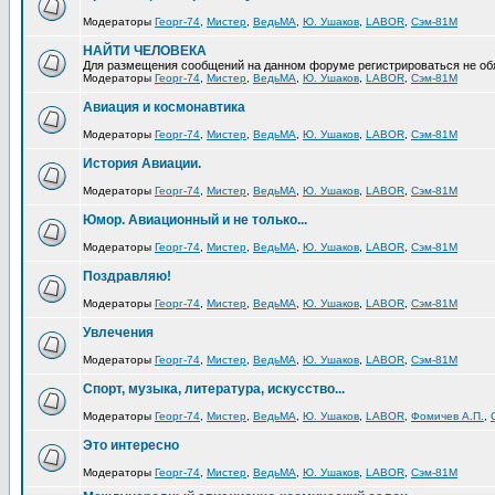
Модераторы
Георг-74
,
Мистер
,
ВедьМА
,
Ю. Ушаков
,
LABOR
,
Сэм-81М
НАЙТИ ЧЕЛОВЕКА
Для размещения сообщений на данном форуме регистрироваться не об
Модераторы
Георг-74
,
Мистер
,
ВедьМА
,
Ю. Ушаков
,
LABOR
,
Сэм-81М
Авиация и космонавтика
Модераторы
Георг-74
,
Мистер
,
ВедьМА
,
Ю. Ушаков
,
LABOR
,
Сэм-81М
История Авиации.
Модераторы
Георг-74
,
Мистер
,
ВедьМА
,
Ю. Ушаков
,
LABOR
,
Сэм-81М
Юмор. Авиационный и не только...
Модераторы
Георг-74
,
Мистер
,
ВедьМА
,
Ю. Ушаков
,
LABOR
,
Сэм-81М
Поздравляю!
Модераторы
Георг-74
,
Мистер
,
ВедьМА
,
Ю. Ушаков
,
LABOR
,
Сэм-81М
Увлечения
Модераторы
Георг-74
,
Мистер
,
ВедьМА
,
Ю. Ушаков
,
LABOR
,
Сэм-81М
Спорт, музыка, литература, искусство...
Модераторы
Георг-74
,
Мистер
,
ВедьМА
,
Ю. Ушаков
,
LABOR
,
Фомичев А.П.
,
Это интересно
Модераторы
Георг-74
,
Мистер
,
ВедьМА
,
Ю. Ушаков
,
LABOR
,
Сэм-81М