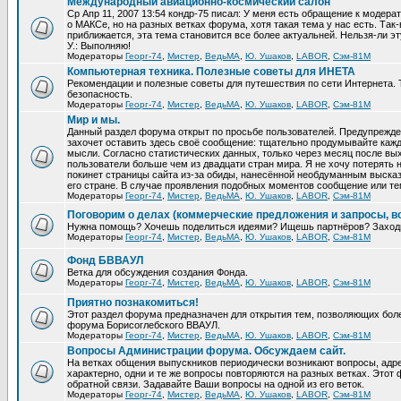
Международный авиационно-космический салон
Ср Апр 11, 2007 13:54 кондр-75 писал: У меня есть обращение к модер
о МАКСе, но на разных ветках форума, хотя такая тема у нас есть. Та
приближается, эта тема становится все более актуальней. Нельзя-ли эт
У.: Выполняю!
Модераторы
Георг-74
,
Мистер
,
ВедьМА
,
Ю. Ушаков
,
LABOR
,
Сэм-81М
Компьютерная техника. Полезные советы для ИНЕТА
Рекомендации и полезные советы для путешествия по сети Интернета.
безопасность.
Модераторы
Георг-74
,
Мистер
,
ВедьМА
,
Ю. Ушаков
,
LABOR
,
Сэм-81М
Мир и мы.
Данный раздел форума открыт по просьбе пользователей. Предупрежден
захочет оставить здесь своё сообщение: тщательно продумывайте кажд
мысли. Согласно статистических данных, только через месяц после вых
пользователи больше чем из двадцати стран мира. Я не хочу потерять н
покинет страницы сайта из-за обиды, нанесённой необдуманным выска
его стране. В случае проявления подобных моментов сообщение или те
Модераторы
Георг-74
,
Мистер
,
ВедьМА
,
Ю. Ушаков
,
LABOR
,
Сэм-81М
Поговорим о делах (коммерческие предложения и запросы, в
Нужна помощь? Хочешь поделиться идеями? Ищешь партнёров? Заход
Модераторы
Георг-74
,
Мистер
,
ВедьМА
,
Ю. Ушаков
,
LABOR
,
Сэм-81М
Фонд БВВАУЛ
Ветка для обсуждения создания Фонда.
Модераторы
Георг-74
,
Мистер
,
ВедьМА
,
Ю. Ушаков
,
LABOR
,
Сэм-81М
Приятно познакомиться!
Этот раздел форума предназначен для открытия тем, позволяющих бол
форума Борисоглебского ВВАУЛ.
Модераторы
Георг-74
,
Мистер
,
ВедьМА
,
Ю. Ушаков
,
LABOR
,
Сэм-81М
Вопросы Администрации форума. Обсуждаем сайт.
На ветках общения выпускников периодически возникают вопросы, ад
характерно, одни и те же вопросы повторяются на разных ветках. Это
обратной связи. Задавайте Ваши вопросы на одной из его веток.
Модераторы
Георг-74
,
Мистер
,
ВедьМА
,
Ю. Ушаков
,
LABOR
,
Сэм-81М