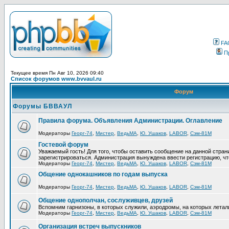
FA
П
Текущее время Пн Авг 10, 2026 09:40
Список форумов www.bvvaul.ru
Форум
Форумы БВВАУЛ
Правила форума. Объявления Администрации. Оглавление
Модераторы
Георг-74
,
Мистер
,
ВедьМА
,
Ю. Ушаков
,
LABOR
,
Сэм-81М
Гостевой форум
Уважаемый гость! Для того, чтобы оставить сообщение на данной стра
зарегистрироваться. Администрация вынуждена ввести регистрацию, ч
Модераторы
Георг-74
,
Мистер
,
ВедьМА
,
Ю. Ушаков
,
LABOR
,
Сэм-81М
Общение однокашников по годам выпуска
Модераторы
Георг-74
,
Мистер
,
ВедьМА
,
Ю. Ушаков
,
LABOR
,
Сэм-81М
Общение однополчан, сослуживцев, друзей
Вспомним гарнизоны, в которых служили, аэродромы, на которых летал
Модераторы
Георг-74
,
Мистер
,
ВедьМА
,
Ю. Ушаков
,
LABOR
,
Сэм-81М
Организация встреч выпускников