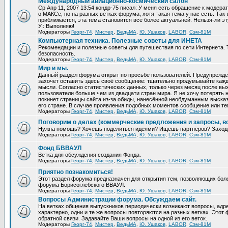
Международный авиационно-космический салон
Ср Апр 11, 2007 13:54 кондр-75 писал: У меня есть обращение к модер
о МАКСе, но на разных ветках форума, хотя такая тема у нас есть. Та
приближается, эта тема становится все более актуальней. Нельзя-ли эт
У.: Выполняю!
Модераторы
Георг-74
,
Мистер
,
ВедьМА
,
Ю. Ушаков
,
LABOR
,
Сэм-81М
Компьютерная техника. Полезные советы для ИНЕТА
Рекомендации и полезные советы для путешествия по сети Интернета.
безопасность.
Модераторы
Георг-74
,
Мистер
,
ВедьМА
,
Ю. Ушаков
,
LABOR
,
Сэм-81М
Мир и мы.
Данный раздел форума открыт по просьбе пользователей. Предупрежден
захочет оставить здесь своё сообщение: тщательно продумывайте кажд
мысли. Согласно статистических данных, только через месяц после вых
пользователи больше чем из двадцати стран мира. Я не хочу потерять н
покинет страницы сайта из-за обиды, нанесённой необдуманным выска
его стране. В случае проявления подобных моментов сообщение или те
Модераторы
Георг-74
,
Мистер
,
ВедьМА
,
Ю. Ушаков
,
LABOR
,
Сэм-81М
Поговорим о делах (коммерческие предложения и запросы, в
Нужна помощь? Хочешь поделиться идеями? Ищешь партнёров? Заход
Модераторы
Георг-74
,
Мистер
,
ВедьМА
,
Ю. Ушаков
,
LABOR
,
Сэм-81М
Фонд БВВАУЛ
Ветка для обсуждения создания Фонда.
Модераторы
Георг-74
,
Мистер
,
ВедьМА
,
Ю. Ушаков
,
LABOR
,
Сэм-81М
Приятно познакомиться!
Этот раздел форума предназначен для открытия тем, позволяющих бол
форума Борисоглебского ВВАУЛ.
Модераторы
Георг-74
,
Мистер
,
ВедьМА
,
Ю. Ушаков
,
LABOR
,
Сэм-81М
Вопросы Администрации форума. Обсуждаем сайт.
На ветках общения выпускников периодически возникают вопросы, ад
характерно, одни и те же вопросы повторяются на разных ветках. Это
обратной связи. Задавайте Ваши вопросы на одной из его веток.
Модераторы
Георг-74
,
Мистер
,
ВедьМА
,
Ю. Ушаков
,
LABOR
,
Сэм-81М