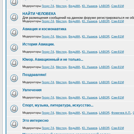
Модераторы
Георг-74
,
Мистер
,
ВедьМА
,
Ю. Ушаков
,
LABOR
,
Сэм-81М
НАЙТИ ЧЕЛОВЕКА
Для размещения сообщений на данном форуме регистрироваться не об
Модераторы
Георг-74
,
Мистер
,
ВедьМА
,
Ю. Ушаков
,
LABOR
,
Сэм-81М
Авиация и космонавтика
Модераторы
Георг-74
,
Мистер
,
ВедьМА
,
Ю. Ушаков
,
LABOR
,
Сэм-81М
История Авиации.
Модераторы
Георг-74
,
Мистер
,
ВедьМА
,
Ю. Ушаков
,
LABOR
,
Сэм-81М
Юмор. Авиационный и не только...
Модераторы
Георг-74
,
Мистер
,
ВедьМА
,
Ю. Ушаков
,
LABOR
,
Сэм-81М
Поздравляю!
Модераторы
Георг-74
,
Мистер
,
ВедьМА
,
Ю. Ушаков
,
LABOR
,
Сэм-81М
Увлечения
Модераторы
Георг-74
,
Мистер
,
ВедьМА
,
Ю. Ушаков
,
LABOR
,
Сэм-81М
Спорт, музыка, литература, искусство...
Модераторы
Георг-74
,
Мистер
,
ВедьМА
,
Ю. Ушаков
,
LABOR
,
Фомичев А.П.
,
Это интересно
Модераторы
Георг-74
,
Мистер
,
ВедьМА
,
Ю. Ушаков
,
LABOR
,
Сэм-81М