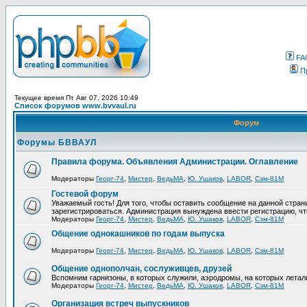
FA
П
Текущее время Пт Авг 07, 2026 10:49
Список форумов www.bvvaul.ru
Форум
Форумы БВВАУЛ
Правила форума. Объявления Администрации. Оглавление
Модераторы
Георг-74
,
Мистер
,
ВедьМА
,
Ю. Ушаков
,
LABOR
,
Сэм-81М
Гостевой форум
Уважаемый гость! Для того, чтобы оставить сообщение на данной стра
зарегистрироваться. Администрация вынуждена ввести регистрацию, ч
Модераторы
Георг-74
,
Мистер
,
ВедьМА
,
Ю. Ушаков
,
LABOR
,
Сэм-81М
Общение однокашников по годам выпуска
Модераторы
Георг-74
,
Мистер
,
ВедьМА
,
Ю. Ушаков
,
LABOR
,
Сэм-81М
Общение однополчан, сослуживцев, друзей
Вспомним гарнизоны, в которых служили, аэродромы, на которых летал
Модераторы
Георг-74
,
Мистер
,
ВедьМА
,
Ю. Ушаков
,
LABOR
,
Сэм-81М
Организация встреч выпускников