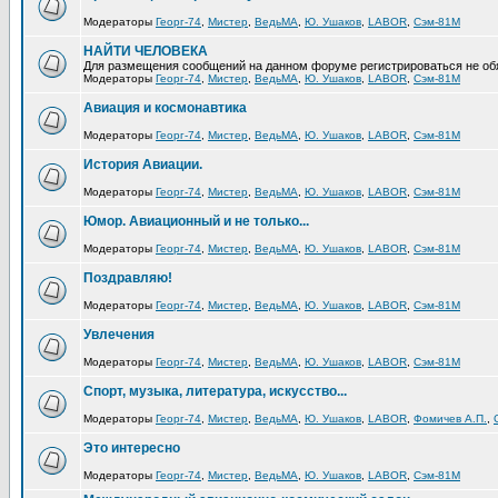
Модераторы
Георг-74
,
Мистер
,
ВедьМА
,
Ю. Ушаков
,
LABOR
,
Сэм-81М
НАЙТИ ЧЕЛОВЕКА
Для размещения сообщений на данном форуме регистрироваться не об
Модераторы
Георг-74
,
Мистер
,
ВедьМА
,
Ю. Ушаков
,
LABOR
,
Сэм-81М
Авиация и космонавтика
Модераторы
Георг-74
,
Мистер
,
ВедьМА
,
Ю. Ушаков
,
LABOR
,
Сэм-81М
История Авиации.
Модераторы
Георг-74
,
Мистер
,
ВедьМА
,
Ю. Ушаков
,
LABOR
,
Сэм-81М
Юмор. Авиационный и не только...
Модераторы
Георг-74
,
Мистер
,
ВедьМА
,
Ю. Ушаков
,
LABOR
,
Сэм-81М
Поздравляю!
Модераторы
Георг-74
,
Мистер
,
ВедьМА
,
Ю. Ушаков
,
LABOR
,
Сэм-81М
Увлечения
Модераторы
Георг-74
,
Мистер
,
ВедьМА
,
Ю. Ушаков
,
LABOR
,
Сэм-81М
Спорт, музыка, литература, искусство...
Модераторы
Георг-74
,
Мистер
,
ВедьМА
,
Ю. Ушаков
,
LABOR
,
Фомичев А.П.
,
Это интересно
Модераторы
Георг-74
,
Мистер
,
ВедьМА
,
Ю. Ушаков
,
LABOR
,
Сэм-81М