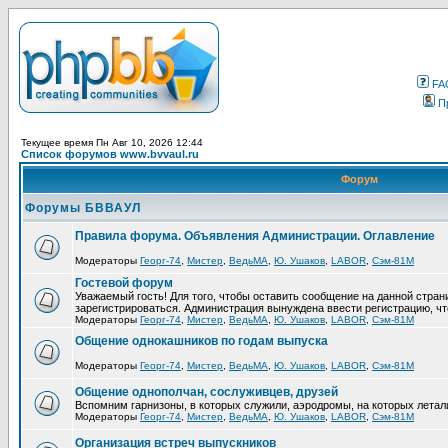
FA
П
Текущее время Пн Авг 10, 2026 12:44
Список форумов www.bvvaul.ru
Форум
Форумы БВВАУЛ
Правила форума. Объявления Администрации. Оглавление
Модераторы
Георг-74
,
Мистер
,
ВедьМА
,
Ю. Ушаков
,
LABOR
,
Сэм-81М
Гостевой форум
Уважаемый гость! Для того, чтобы оставить сообщение на данной стра
зарегистрироваться. Администрация вынуждена ввести регистрацию, ч
Модераторы
Георг-74
,
Мистер
,
ВедьМА
,
Ю. Ушаков
,
LABOR
,
Сэм-81М
Общение однокашников по годам выпуска
Модераторы
Георг-74
,
Мистер
,
ВедьМА
,
Ю. Ушаков
,
LABOR
,
Сэм-81М
Общение однополчан, сослуживцев, друзей
Вспомним гарнизоны, в которых служили, аэродромы, на которых летал
Модераторы
Георг-74
,
Мистер
,
ВедьМА
,
Ю. Ушаков
,
LABOR
,
Сэм-81М
Организация встреч выпускников