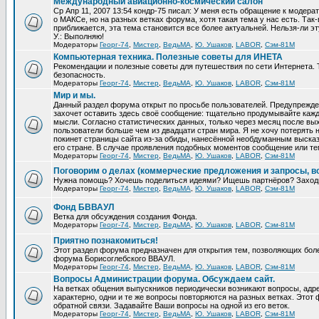
Международный авиационно-космический салон
Ср Апр 11, 2007 13:54 кондр-75 писал: У меня есть обращение к модер
о МАКСе, но на разных ветках форума, хотя такая тема у нас есть. Та
приближается, эта тема становится все более актуальней. Нельзя-ли эт
У.: Выполняю!
Модераторы
Георг-74
,
Мистер
,
ВедьМА
,
Ю. Ушаков
,
LABOR
,
Сэм-81М
Компьютерная техника. Полезные советы для ИНЕТА
Рекомендации и полезные советы для путешествия по сети Интернета.
безопасность.
Модераторы
Георг-74
,
Мистер
,
ВедьМА
,
Ю. Ушаков
,
LABOR
,
Сэм-81М
Мир и мы.
Данный раздел форума открыт по просьбе пользователей. Предупрежден
захочет оставить здесь своё сообщение: тщательно продумывайте кажд
мысли. Согласно статистических данных, только через месяц после вых
пользователи больше чем из двадцати стран мира. Я не хочу потерять н
покинет страницы сайта из-за обиды, нанесённой необдуманным выска
его стране. В случае проявления подобных моментов сообщение или те
Модераторы
Георг-74
,
Мистер
,
ВедьМА
,
Ю. Ушаков
,
LABOR
,
Сэм-81М
Поговорим о делах (коммерческие предложения и запросы, в
Нужна помощь? Хочешь поделиться идеями? Ищешь партнёров? Заход
Модераторы
Георг-74
,
Мистер
,
ВедьМА
,
Ю. Ушаков
,
LABOR
,
Сэм-81М
Фонд БВВАУЛ
Ветка для обсуждения создания Фонда.
Модераторы
Георг-74
,
Мистер
,
ВедьМА
,
Ю. Ушаков
,
LABOR
,
Сэм-81М
Приятно познакомиться!
Этот раздел форума предназначен для открытия тем, позволяющих бол
форума Борисоглебского ВВАУЛ.
Модераторы
Георг-74
,
Мистер
,
ВедьМА
,
Ю. Ушаков
,
LABOR
,
Сэм-81М
Вопросы Администрации форума. Обсуждаем сайт.
На ветках общения выпускников периодически возникают вопросы, ад
характерно, одни и те же вопросы повторяются на разных ветках. Это
обратной связи. Задавайте Ваши вопросы на одной из его веток.
Модераторы
Георг-74
,
Мистер
,
ВедьМА
,
Ю. Ушаков
,
LABOR
,
Сэм-81М