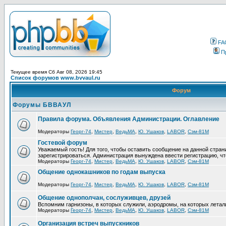
FA
П
Текущее время Сб Авг 08, 2026 19:45
Список форумов www.bvvaul.ru
Форум
Форумы БВВАУЛ
Правила форума. Объявления Администрации. Оглавление
Модераторы
Георг-74
,
Мистер
,
ВедьМА
,
Ю. Ушаков
,
LABOR
,
Сэм-81М
Гостевой форум
Уважаемый гость! Для того, чтобы оставить сообщение на данной стра
зарегистрироваться. Администрация вынуждена ввести регистрацию, ч
Модераторы
Георг-74
,
Мистер
,
ВедьМА
,
Ю. Ушаков
,
LABOR
,
Сэм-81М
Общение однокашников по годам выпуска
Модераторы
Георг-74
,
Мистер
,
ВедьМА
,
Ю. Ушаков
,
LABOR
,
Сэм-81М
Общение однополчан, сослуживцев, друзей
Вспомним гарнизоны, в которых служили, аэродромы, на которых летал
Модераторы
Георг-74
,
Мистер
,
ВедьМА
,
Ю. Ушаков
,
LABOR
,
Сэм-81М
Организация встреч выпускников