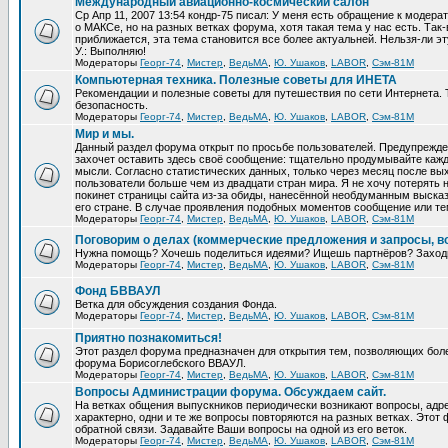
Международный авиационно-космический салон
Ср Апр 11, 2007 13:54 кондр-75 писал: У меня есть обращение к модер
о МАКСе, но на разных ветках форума, хотя такая тема у нас есть. Та
приближается, эта тема становится все более актуальней. Нельзя-ли эт
У.: Выполняю!
Модераторы
Георг-74
,
Мистер
,
ВедьМА
,
Ю. Ушаков
,
LABOR
,
Сэм-81М
Компьютерная техника. Полезные советы для ИНЕТА
Рекомендации и полезные советы для путешествия по сети Интернета.
безопасность.
Модераторы
Георг-74
,
Мистер
,
ВедьМА
,
Ю. Ушаков
,
LABOR
,
Сэм-81М
Мир и мы.
Данный раздел форума открыт по просьбе пользователей. Предупрежден
захочет оставить здесь своё сообщение: тщательно продумывайте кажд
мысли. Согласно статистических данных, только через месяц после вых
пользователи больше чем из двадцати стран мира. Я не хочу потерять н
покинет страницы сайта из-за обиды, нанесённой необдуманным выска
его стране. В случае проявления подобных моментов сообщение или те
Модераторы
Георг-74
,
Мистер
,
ВедьМА
,
Ю. Ушаков
,
LABOR
,
Сэм-81М
Поговорим о делах (коммерческие предложения и запросы, в
Нужна помощь? Хочешь поделиться идеями? Ищешь партнёров? Заход
Модераторы
Георг-74
,
Мистер
,
ВедьМА
,
Ю. Ушаков
,
LABOR
,
Сэм-81М
Фонд БВВАУЛ
Ветка для обсуждения создания Фонда.
Модераторы
Георг-74
,
Мистер
,
ВедьМА
,
Ю. Ушаков
,
LABOR
,
Сэм-81М
Приятно познакомиться!
Этот раздел форума предназначен для открытия тем, позволяющих бол
форума Борисоглебского ВВАУЛ.
Модераторы
Георг-74
,
Мистер
,
ВедьМА
,
Ю. Ушаков
,
LABOR
,
Сэм-81М
Вопросы Администрации форума. Обсуждаем сайт.
На ветках общения выпускников периодически возникают вопросы, ад
характерно, одни и те же вопросы повторяются на разных ветках. Это
обратной связи. Задавайте Ваши вопросы на одной из его веток.
Модераторы
Георг-74
,
Мистер
,
ВедьМА
,
Ю. Ушаков
,
LABOR
,
Сэм-81М