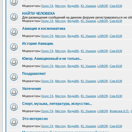
Модераторы
Георг-74
,
Мистер
,
ВедьМА
,
Ю. Ушаков
,
LABOR
,
Сэм-81М
НАЙТИ ЧЕЛОВЕКА
Для размещения сообщений на данном форуме регистрироваться не об
Модераторы
Георг-74
,
Мистер
,
ВедьМА
,
Ю. Ушаков
,
LABOR
,
Сэм-81М
Авиация и космонавтика
Модераторы
Георг-74
,
Мистер
,
ВедьМА
,
Ю. Ушаков
,
LABOR
,
Сэм-81М
История Авиации.
Модераторы
Георг-74
,
Мистер
,
ВедьМА
,
Ю. Ушаков
,
LABOR
,
Сэм-81М
Юмор. Авиационный и не только...
Модераторы
Георг-74
,
Мистер
,
ВедьМА
,
Ю. Ушаков
,
LABOR
,
Сэм-81М
Поздравляю!
Модераторы
Георг-74
,
Мистер
,
ВедьМА
,
Ю. Ушаков
,
LABOR
,
Сэм-81М
Увлечения
Модераторы
Георг-74
,
Мистер
,
ВедьМА
,
Ю. Ушаков
,
LABOR
,
Сэм-81М
Спорт, музыка, литература, искусство...
Модераторы
Георг-74
,
Мистер
,
ВедьМА
,
Ю. Ушаков
,
LABOR
,
Фомичев А.П.
,
Это интересно
Модераторы
Георг-74
,
Мистер
,
ВедьМА
,
Ю. Ушаков
,
LABOR
,
Сэм-81М