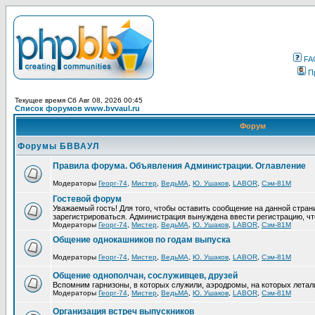
FA
П
Текущее время Сб Авг 08, 2026 00:45
Список форумов www.bvvaul.ru
Форум
Форумы БВВАУЛ
Правила форума. Объявления Администрации. Оглавление
Модераторы
Георг-74
,
Мистер
,
ВедьМА
,
Ю. Ушаков
,
LABOR
,
Сэм-81М
Гостевой форум
Уважаемый гость! Для того, чтобы оставить сообщение на данной стра
зарегистрироваться. Администрация вынуждена ввести регистрацию, ч
Модераторы
Георг-74
,
Мистер
,
ВедьМА
,
Ю. Ушаков
,
LABOR
,
Сэм-81М
Общение однокашников по годам выпуска
Модераторы
Георг-74
,
Мистер
,
ВедьМА
,
Ю. Ушаков
,
LABOR
,
Сэм-81М
Общение однополчан, сослуживцев, друзей
Вспомним гарнизоны, в которых служили, аэродромы, на которых летал
Модераторы
Георг-74
,
Мистер
,
ВедьМА
,
Ю. Ушаков
,
LABOR
,
Сэм-81М
Организация встреч выпускников