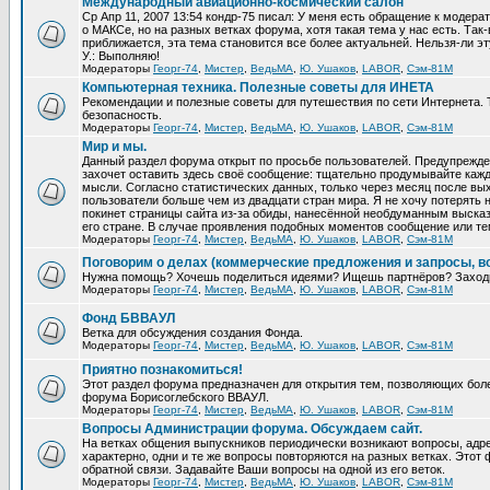
Международный авиационно-космический салон
Ср Апр 11, 2007 13:54 кондр-75 писал: У меня есть обращение к модер
о МАКСе, но на разных ветках форума, хотя такая тема у нас есть. Та
приближается, эта тема становится все более актуальней. Нельзя-ли эт
У.: Выполняю!
Модераторы
Георг-74
,
Мистер
,
ВедьМА
,
Ю. Ушаков
,
LABOR
,
Сэм-81М
Компьютерная техника. Полезные советы для ИНЕТА
Рекомендации и полезные советы для путешествия по сети Интернета.
безопасность.
Модераторы
Георг-74
,
Мистер
,
ВедьМА
,
Ю. Ушаков
,
LABOR
,
Сэм-81М
Мир и мы.
Данный раздел форума открыт по просьбе пользователей. Предупрежден
захочет оставить здесь своё сообщение: тщательно продумывайте кажд
мысли. Согласно статистических данных, только через месяц после вых
пользователи больше чем из двадцати стран мира. Я не хочу потерять н
покинет страницы сайта из-за обиды, нанесённой необдуманным выска
его стране. В случае проявления подобных моментов сообщение или те
Модераторы
Георг-74
,
Мистер
,
ВедьМА
,
Ю. Ушаков
,
LABOR
,
Сэм-81М
Поговорим о делах (коммерческие предложения и запросы, в
Нужна помощь? Хочешь поделиться идеями? Ищешь партнёров? Заход
Модераторы
Георг-74
,
Мистер
,
ВедьМА
,
Ю. Ушаков
,
LABOR
,
Сэм-81М
Фонд БВВАУЛ
Ветка для обсуждения создания Фонда.
Модераторы
Георг-74
,
Мистер
,
ВедьМА
,
Ю. Ушаков
,
LABOR
,
Сэм-81М
Приятно познакомиться!
Этот раздел форума предназначен для открытия тем, позволяющих бол
форума Борисоглебского ВВАУЛ.
Модераторы
Георг-74
,
Мистер
,
ВедьМА
,
Ю. Ушаков
,
LABOR
,
Сэм-81М
Вопросы Администрации форума. Обсуждаем сайт.
На ветках общения выпускников периодически возникают вопросы, ад
характерно, одни и те же вопросы повторяются на разных ветках. Это
обратной связи. Задавайте Ваши вопросы на одной из его веток.
Модераторы
Георг-74
,
Мистер
,
ВедьМА
,
Ю. Ушаков
,
LABOR
,
Сэм-81М