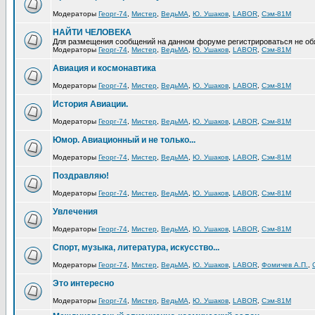
Модераторы
Георг-74
,
Мистер
,
ВедьМА
,
Ю. Ушаков
,
LABOR
,
Сэм-81М
НАЙТИ ЧЕЛОВЕКА
Для размещения сообщений на данном форуме регистрироваться не об
Модераторы
Георг-74
,
Мистер
,
ВедьМА
,
Ю. Ушаков
,
LABOR
,
Сэм-81М
Авиация и космонавтика
Модераторы
Георг-74
,
Мистер
,
ВедьМА
,
Ю. Ушаков
,
LABOR
,
Сэм-81М
История Авиации.
Модераторы
Георг-74
,
Мистер
,
ВедьМА
,
Ю. Ушаков
,
LABOR
,
Сэм-81М
Юмор. Авиационный и не только...
Модераторы
Георг-74
,
Мистер
,
ВедьМА
,
Ю. Ушаков
,
LABOR
,
Сэм-81М
Поздравляю!
Модераторы
Георг-74
,
Мистер
,
ВедьМА
,
Ю. Ушаков
,
LABOR
,
Сэм-81М
Увлечения
Модераторы
Георг-74
,
Мистер
,
ВедьМА
,
Ю. Ушаков
,
LABOR
,
Сэм-81М
Спорт, музыка, литература, искусство...
Модераторы
Георг-74
,
Мистер
,
ВедьМА
,
Ю. Ушаков
,
LABOR
,
Фомичев А.П.
,
Это интересно
Модераторы
Георг-74
,
Мистер
,
ВедьМА
,
Ю. Ушаков
,
LABOR
,
Сэм-81М