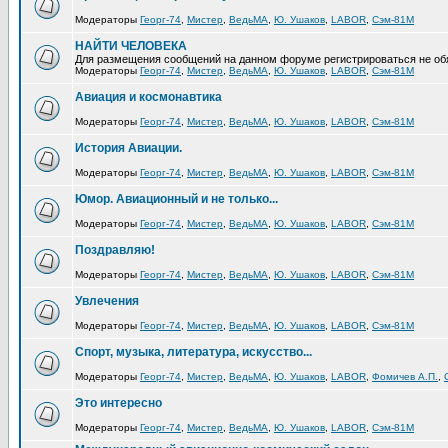
Модераторы
Георг-74
,
Мистер
,
ВедьМА
,
Ю. Ушаков
,
LABOR
,
Сэм-81М
НАЙТИ ЧЕЛОВЕКА
Для размещения сообщений на данном форуме регистрироваться не об
Модераторы
Георг-74
,
Мистер
,
ВедьМА
,
Ю. Ушаков
,
LABOR
,
Сэм-81М
Авиация и космонавтика
Модераторы
Георг-74
,
Мистер
,
ВедьМА
,
Ю. Ушаков
,
LABOR
,
Сэм-81М
История Авиации.
Модераторы
Георг-74
,
Мистер
,
ВедьМА
,
Ю. Ушаков
,
LABOR
,
Сэм-81М
Юмор. Авиационный и не только...
Модераторы
Георг-74
,
Мистер
,
ВедьМА
,
Ю. Ушаков
,
LABOR
,
Сэм-81М
Поздравляю!
Модераторы
Георг-74
,
Мистер
,
ВедьМА
,
Ю. Ушаков
,
LABOR
,
Сэм-81М
Увлечения
Модераторы
Георг-74
,
Мистер
,
ВедьМА
,
Ю. Ушаков
,
LABOR
,
Сэм-81М
Спорт, музыка, литература, искусство...
Модераторы
Георг-74
,
Мистер
,
ВедьМА
,
Ю. Ушаков
,
LABOR
,
Фомичев А.П.
,
Это интересно
Модераторы
Георг-74
,
Мистер
,
ВедьМА
,
Ю. Ушаков
,
LABOR
,
Сэм-81М