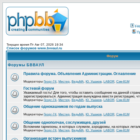
FA
П
Текущее время Пт Авг 07, 2026 19:34
Список форумов www.bvvaul.ru
Форум
Форумы БВВАУЛ
Правила форума. Объявления Администрации. Оглавление
Модераторы
Георг-74
,
Мистер
,
ВедьМА
,
Ю. Ушаков
,
LABOR
,
Сэм-81М
Гостевой форум
Уважаемый гость! Для того, чтобы оставить сообщение на данной стра
зарегистрироваться. Администрация вынуждена ввести регистрацию, ч
Модераторы
Георг-74
,
Мистер
,
ВедьМА
,
Ю. Ушаков
,
LABOR
,
Сэм-81М
Общение однокашников по годам выпуска
Модераторы
Георг-74
,
Мистер
,
ВедьМА
,
Ю. Ушаков
,
LABOR
,
Сэм-81М
Общение однополчан, сослуживцев, друзей
Вспомним гарнизоны, в которых служили, аэродромы, на которых летал
Модераторы
Георг-74
,
Мистер
,
ВедьМА
,
Ю. Ушаков
,
LABOR
,
Сэм-81М
Организация встреч выпускников