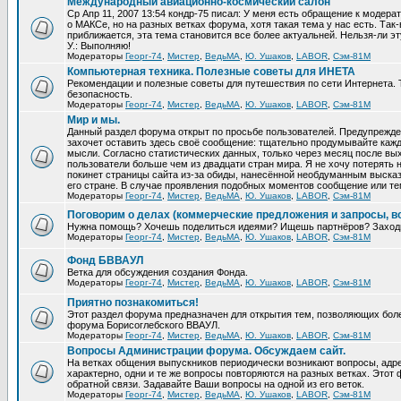
Международный авиационно-космический салон
Ср Апр 11, 2007 13:54 кондр-75 писал: У меня есть обращение к модер
о МАКСе, но на разных ветках форума, хотя такая тема у нас есть. Та
приближается, эта тема становится все более актуальней. Нельзя-ли эт
У.: Выполняю!
Модераторы
Георг-74
,
Мистер
,
ВедьМА
,
Ю. Ушаков
,
LABOR
,
Сэм-81М
Компьютерная техника. Полезные советы для ИНЕТА
Рекомендации и полезные советы для путешествия по сети Интернета.
безопасность.
Модераторы
Георг-74
,
Мистер
,
ВедьМА
,
Ю. Ушаков
,
LABOR
,
Сэм-81М
Мир и мы.
Данный раздел форума открыт по просьбе пользователей. Предупрежден
захочет оставить здесь своё сообщение: тщательно продумывайте кажд
мысли. Согласно статистических данных, только через месяц после вых
пользователи больше чем из двадцати стран мира. Я не хочу потерять н
покинет страницы сайта из-за обиды, нанесённой необдуманным выска
его стране. В случае проявления подобных моментов сообщение или те
Модераторы
Георг-74
,
Мистер
,
ВедьМА
,
Ю. Ушаков
,
LABOR
,
Сэм-81М
Поговорим о делах (коммерческие предложения и запросы, в
Нужна помощь? Хочешь поделиться идеями? Ищешь партнёров? Заход
Модераторы
Георг-74
,
Мистер
,
ВедьМА
,
Ю. Ушаков
,
LABOR
,
Сэм-81М
Фонд БВВАУЛ
Ветка для обсуждения создания Фонда.
Модераторы
Георг-74
,
Мистер
,
ВедьМА
,
Ю. Ушаков
,
LABOR
,
Сэм-81М
Приятно познакомиться!
Этот раздел форума предназначен для открытия тем, позволяющих бол
форума Борисоглебского ВВАУЛ.
Модераторы
Георг-74
,
Мистер
,
ВедьМА
,
Ю. Ушаков
,
LABOR
,
Сэм-81М
Вопросы Администрации форума. Обсуждаем сайт.
На ветках общения выпускников периодически возникают вопросы, ад
характерно, одни и те же вопросы повторяются на разных ветках. Это
обратной связи. Задавайте Ваши вопросы на одной из его веток.
Модераторы
Георг-74
,
Мистер
,
ВедьМА
,
Ю. Ушаков
,
LABOR
,
Сэм-81М