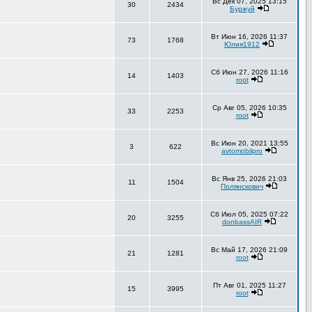
Вс Дек 07, 2025 13:15
30
2434
Буржуй
Вт Июн 16, 2026 11:37
73
1768
Юлия1912
Сб Июн 27, 2026 11:16
14
1403
root
Ср Авг 05, 2026 10:35
33
2253
root
Вс Июн 20, 2021 13:55
3
622
avtomobilpro
Вс Янв 25, 2026 21:03
11
1504
Полянскович
Сб Июл 05, 2025 07:22
20
3255
donbassAIR
Вс Май 17, 2026 21:09
21
1281
root
Пт Авг 01, 2025 11:27
15
3995
root