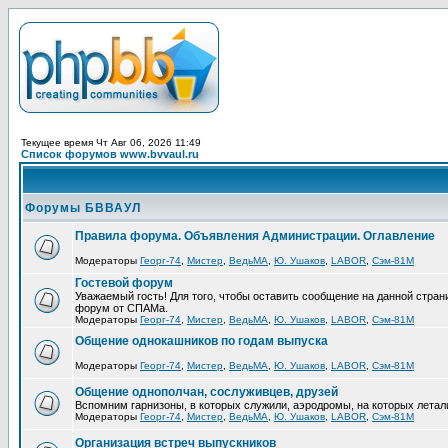
Текущее время Чт Авг 06, 2026 11:49
Список форумов www.bvvaul.ru
Форумы БВВАУЛ
Правила форума. Объявления Администрации. Оглавление
Модераторы
Георг-74
,
Мистер
,
ВедьМА
,
Ю. Ушаков
,
LABOR
,
Сэм-81М
Гостевой форум
Уважаемый гость! Для того, чтобы оставить сообщение на данной стра
форум от СПАМа.
Модераторы
Георг-74
,
Мистер
,
ВедьМА
,
Ю. Ушаков
,
LABOR
,
Сэм-81М
Общение однокашников по годам выпуска
Модераторы
Георг-74
,
Мистер
,
ВедьМА
,
Ю. Ушаков
,
LABOR
,
Сэм-81М
Общение однополчан, сослуживцев, друзей
Вспомним гарнизоны, в которых служили, аэродромы, на которых летал
Модераторы
Георг-74
,
Мистер
,
ВедьМА
,
Ю. Ушаков
,
LABOR
,
Сэм-81М
Организация встреч выпускников