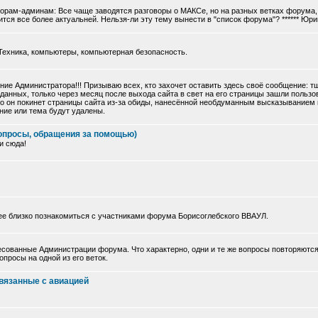
торам-админам: Все чаще заводятся разговоры о МАКСе, но на разных ветках форума, 
тся все более актуальней. Нельзя-ли эту тему вынести в "список форума"? ****** Юри
Техника, компьютеры, компьютерная безопасность.
ие Администратора!!! Призываю всех, кто захочет оставить здесь своё сообщение: 
данных, только через месяц после выхода сайта в свет на его страницы зашли польз
 что он покинет страницы сайта из-за обиды, нанесённой необдуманным высказыванием
ние или тема будут удалены.
опросы, обращения за помощью)
и сюда!
ее близко познакомиться с участниками форума Борисоглебского ВВАУЛ.
сованные Администрации форума. Что характерно, одни и те же вопросы повторяются
просы на одной из его веток.
вязанные с авиацией