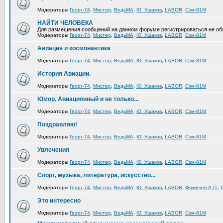
Модераторы
Георг-74
,
Мистер
,
ВедьМА
,
Ю. Ушаков
,
LABOR
,
Сэм-81М
НАЙТИ ЧЕЛОВЕКА
Для размещения сообщений на данном форуме регистрироваться не об
Модераторы
Георг-74
,
Мистер
,
ВедьМА
,
Ю. Ушаков
,
LABOR
,
Сэм-81М
Авиация и космонавтика
Модераторы
Георг-74
,
Мистер
,
ВедьМА
,
Ю. Ушаков
,
LABOR
,
Сэм-81М
История Авиации.
Модераторы
Георг-74
,
Мистер
,
ВедьМА
,
Ю. Ушаков
,
LABOR
,
Сэм-81М
Юмор. Авиационный и не только...
Модераторы
Георг-74
,
Мистер
,
ВедьМА
,
Ю. Ушаков
,
LABOR
,
Сэм-81М
Поздравляю!
Модераторы
Георг-74
,
Мистер
,
ВедьМА
,
Ю. Ушаков
,
LABOR
,
Сэм-81М
Увлечения
Модераторы
Георг-74
,
Мистер
,
ВедьМА
,
Ю. Ушаков
,
LABOR
,
Сэм-81М
Спорт, музыка, литература, искусство...
Модераторы
Георг-74
,
Мистер
,
ВедьМА
,
Ю. Ушаков
,
LABOR
,
Фомичев А.П.
,
Это интересно
Модераторы
Георг-74
,
Мистер
,
ВедьМА
,
Ю. Ушаков
,
LABOR
,
Сэм-81М