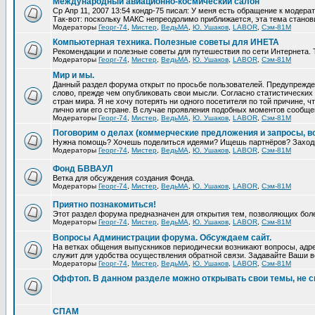
Международный авиационно-космический салон
Ср Апр 11, 2007 13:54 кондр-75 писал: У меня есть обращение к модера
Так-вот: поскольку МАКС непреодолимо приближается, эта тема станови
Модераторы
Георг-74
,
Мистер
,
ВедьМА
,
Ю. Ушаков
,
LABOR
,
Сэм-81М
Компьютерная техника. Полезные советы для ИНЕТА
Рекомендации и полезные советы для путешествия по сети Интернета. 
Модераторы
Георг-74
,
Мистер
,
ВедьМА
,
Ю. Ушаков
,
LABOR
,
Сэм-81М
Мир и мы.
Данный раздел форума открыт по просьбе пользователей. Предупрежден
слово, прежде чем опубликовать свои мысли. Согласно статистических 
стран мира. Я не хочу потерять ни одного посетителя по той причине,
лично или его стране. В случае проявления подобных моментов сообще
Модераторы
Георг-74
,
Мистер
,
ВедьМА
,
Ю. Ушаков
,
LABOR
,
Сэм-81М
Поговорим о делах (коммерческие предложения и запросы, в
Нужна помощь? Хочешь поделиться идеями? Ищешь партнёров? Заход
Модераторы
Георг-74
,
Мистер
,
ВедьМА
,
Ю. Ушаков
,
LABOR
,
Сэм-81М
Фонд БВВАУЛ
Ветка для обсуждения создания Фонда.
Модераторы
Георг-74
,
Мистер
,
ВедьМА
,
Ю. Ушаков
,
LABOR
,
Сэм-81М
Приятно познакомиться!
Этот раздел форума предназначен для открытия тем, позволяющих бол
Модераторы
Георг-74
,
Мистер
,
ВедьМА
,
Ю. Ушаков
,
LABOR
,
Сэм-81М
Вопросы Администрации форума. Обсуждаем сайт.
На ветках общения выпускников периодически возникают вопросы, адре
служит для удобства осуществления обратной связи. Задавайте Ваши во
Модераторы
Георг-74
,
Мистер
,
ВедьМА
,
Ю. Ушаков
,
LABOR
,
Сэм-81М
Оффтоп. В данном разделе можно открывать свои темы, не с
СПАМ