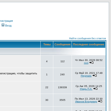
гистрация
Вход
Найти сообщения без ответов
Темы
Сообщения
Последнее сообщение
Чт Июл 30, 2026 08:52
4
112
root
Ср Май 19, 2021 17:48
регистрацию, чтобы защитить
1
240
Flegmatic
Ср Авг 05, 2026 14:25
22
139339
Упарь П.А.
Пн Июл 13, 2026 22:30
30
3505
Иванов Владимир