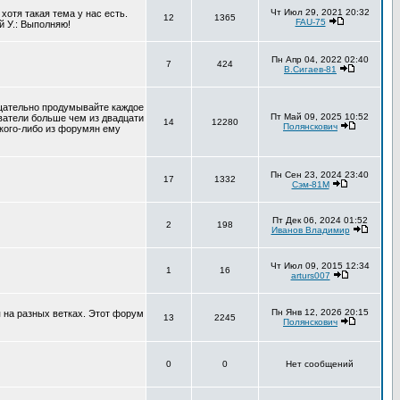
Чт Июл 29, 2021 20:32
хотя такая тема у нас есть.
12
1365
FAU-75
й У.: Выполняю!
Пн Апр 04, 2022 02:40
7
424
В.Сигаев-81
тщательно продумывайте каждое
Пт Май 09, 2025 10:52
ователи больше чем из двадцати
14
12280
Полянскович
 кого-либо из форумян ему
Пн Сен 23, 2024 23:40
17
1332
Сэм-81М
Пт Дек 06, 2024 01:52
2
198
Иванов Владимир
Чт Июл 09, 2015 12:34
1
16
arturs007
Пн Янв 12, 2026 20:15
 на разных ветках. Этот форум
13
2245
Полянскович
0
0
Нет сообщений