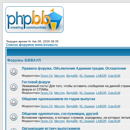
Текущее время Чт Авг 06, 2026 08:35
Список форумов www.bvvaul.ru
Форумы БВВАУЛ
Правила форума. Объявления Администрации. Оглавление
Модераторы
Георг-74
,
Мистер
,
ВедьМА
,
Ю. Ушаков
,
LABOR
,
Сэм-81М
Гостевой форум
Уважаемый гость! Для того, чтобы оставить сообщение на данной стра
форум от СПАМа.
Модераторы
Георг-74
,
Мистер
,
ВедьМА
,
Ю. Ушаков
,
LABOR
,
Сэм-81М
Общение однокашников по годам выпуска
Модераторы
Георг-74
,
Мистер
,
ВедьМА
,
Ю. Ушаков
,
LABOR
,
Сэм-81М
Общение однополчан, сослуживцев, друзей
Вспомним гарнизоны, в которых служили, аэродромы, на которых летал
Модераторы
Георг-74
,
Мистер
,
ВедьМА
,
Ю. Ушаков
,
LABOR
,
Сэм-81М
Организация встреч выпускников