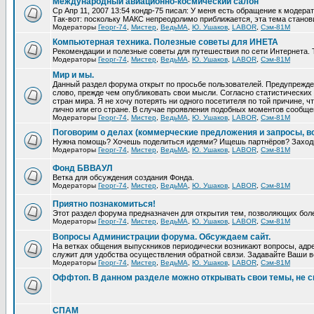
Международный авиационно-космический салон
Ср Апр 11, 2007 13:54 кондр-75 писал: У меня есть обращение к модера
Так-вот: поскольку МАКС непреодолимо приближается, эта тема станови
Модераторы
Георг-74
,
Мистер
,
ВедьМА
,
Ю. Ушаков
,
LABOR
,
Сэм-81М
Компьютерная техника. Полезные советы для ИНЕТА
Рекомендации и полезные советы для путешествия по сети Интернета. 
Модераторы
Георг-74
,
Мистер
,
ВедьМА
,
Ю. Ушаков
,
LABOR
,
Сэм-81М
Мир и мы.
Данный раздел форума открыт по просьбе пользователей. Предупрежден
слово, прежде чем опубликовать свои мысли. Согласно статистических 
стран мира. Я не хочу потерять ни одного посетителя по той причине,
лично или его стране. В случае проявления подобных моментов сообще
Модераторы
Георг-74
,
Мистер
,
ВедьМА
,
Ю. Ушаков
,
LABOR
,
Сэм-81М
Поговорим о делах (коммерческие предложения и запросы, в
Нужна помощь? Хочешь поделиться идеями? Ищешь партнёров? Заход
Модераторы
Георг-74
,
Мистер
,
ВедьМА
,
Ю. Ушаков
,
LABOR
,
Сэм-81М
Фонд БВВАУЛ
Ветка для обсуждения создания Фонда.
Модераторы
Георг-74
,
Мистер
,
ВедьМА
,
Ю. Ушаков
,
LABOR
,
Сэм-81М
Приятно познакомиться!
Этот раздел форума предназначен для открытия тем, позволяющих бол
Модераторы
Георг-74
,
Мистер
,
ВедьМА
,
Ю. Ушаков
,
LABOR
,
Сэм-81М
Вопросы Администрации форума. Обсуждаем сайт.
На ветках общения выпускников периодически возникают вопросы, адре
служит для удобства осуществления обратной связи. Задавайте Ваши во
Модераторы
Георг-74
,
Мистер
,
ВедьМА
,
Ю. Ушаков
,
LABOR
,
Сэм-81М
Оффтоп. В данном разделе можно открывать свои темы, не с
СПАМ