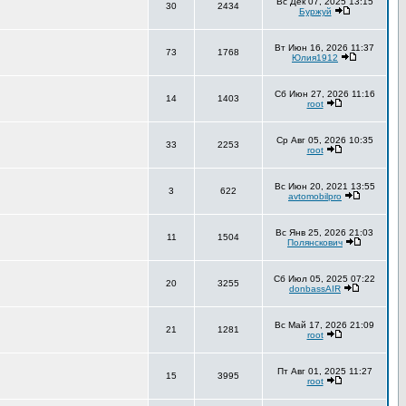
Вс Дек 07, 2025 13:15
30
2434
Буржуй
Вт Июн 16, 2026 11:37
73
1768
Юлия1912
Сб Июн 27, 2026 11:16
14
1403
root
Ср Авг 05, 2026 10:35
33
2253
root
Вс Июн 20, 2021 13:55
3
622
avtomobilpro
Вс Янв 25, 2026 21:03
11
1504
Полянскович
Сб Июл 05, 2025 07:22
20
3255
donbassAIR
Вс Май 17, 2026 21:09
21
1281
root
Пт Авг 01, 2025 11:27
15
3995
root