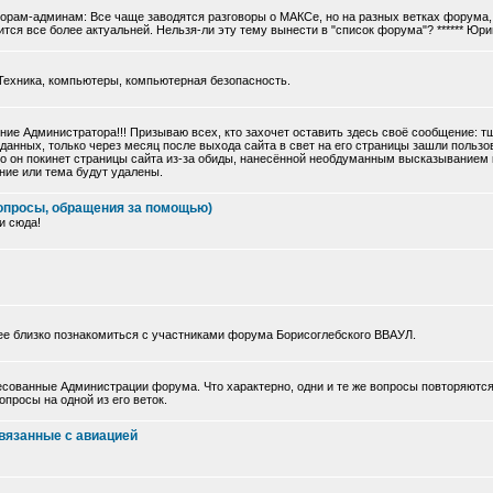
торам-админам: Все чаще заводятся разговоры о МАКСе, но на разных ветках форума, 
тся все более актуальней. Нельзя-ли эту тему вынести в "список форума"? ****** Юри
Техника, компьютеры, компьютерная безопасность.
ие Администратора!!! Призываю всех, кто захочет оставить здесь своё сообщение: 
данных, только через месяц после выхода сайта в свет на его страницы зашли польз
 что он покинет страницы сайта из-за обиды, нанесённой необдуманным высказыванием
ние или тема будут удалены.
опросы, обращения за помощью)
и сюда!
ее близко познакомиться с участниками форума Борисоглебского ВВАУЛ.
сованные Администрации форума. Что характерно, одни и те же вопросы повторяются
просы на одной из его веток.
вязанные с авиацией