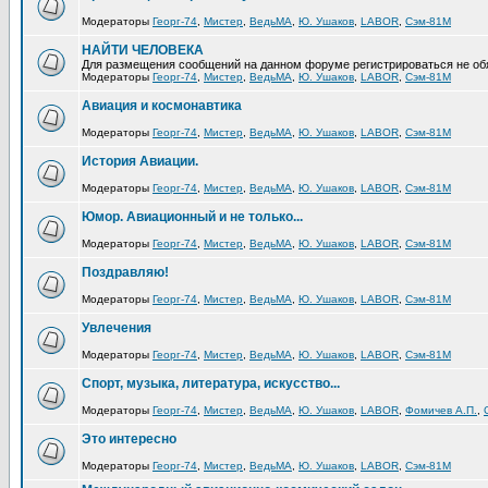
Модераторы
Георг-74
,
Мистер
,
ВедьМА
,
Ю. Ушаков
,
LABOR
,
Сэм-81М
НАЙТИ ЧЕЛОВЕКА
Для размещения сообщений на данном форуме регистрироваться не об
Модераторы
Георг-74
,
Мистер
,
ВедьМА
,
Ю. Ушаков
,
LABOR
,
Сэм-81М
Авиация и космонавтика
Модераторы
Георг-74
,
Мистер
,
ВедьМА
,
Ю. Ушаков
,
LABOR
,
Сэм-81М
История Авиации.
Модераторы
Георг-74
,
Мистер
,
ВедьМА
,
Ю. Ушаков
,
LABOR
,
Сэм-81М
Юмор. Авиационный и не только...
Модераторы
Георг-74
,
Мистер
,
ВедьМА
,
Ю. Ушаков
,
LABOR
,
Сэм-81М
Поздравляю!
Модераторы
Георг-74
,
Мистер
,
ВедьМА
,
Ю. Ушаков
,
LABOR
,
Сэм-81М
Увлечения
Модераторы
Георг-74
,
Мистер
,
ВедьМА
,
Ю. Ушаков
,
LABOR
,
Сэм-81М
Спорт, музыка, литература, искусство...
Модераторы
Георг-74
,
Мистер
,
ВедьМА
,
Ю. Ушаков
,
LABOR
,
Фомичев А.П.
,
Это интересно
Модераторы
Георг-74
,
Мистер
,
ВедьМА
,
Ю. Ушаков
,
LABOR
,
Сэм-81М