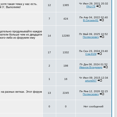
Чт Июл 29, 2021 20:32
хотя такая тема у нас есть.
12
1365
FAU-75
й У.: Выполняю!
Пн Апр 04, 2022 02:40
7
424
В.Сигаев-81
тщательно продумывайте каждое
Пт Май 09, 2025 10:52
ователи больше чем из двадцати
14
12280
Полянскович
 кого-либо из форумян ему
Пн Сен 23, 2024 23:40
17
1332
Сэм-81М
Пт Дек 06, 2024 01:52
2
198
Иванов Владимир
Чт Июл 09, 2015 12:34
1
16
arturs007
Пн Янв 12, 2026 20:15
 на разных ветках. Этот форум
13
2245
Полянскович
0
0
Нет сообщений