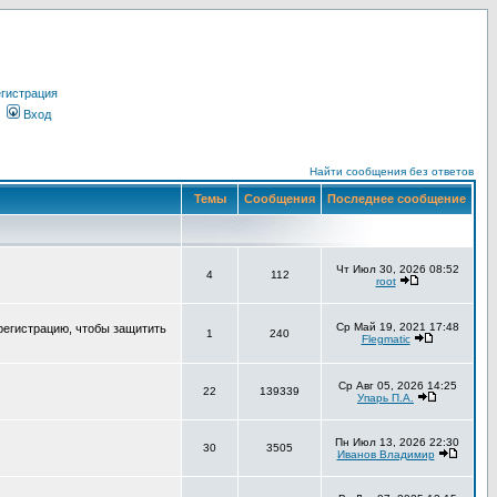
гистрация
Вход
Найти сообщения без ответов
Темы
Сообщения
Последнее сообщение
Чт Июл 30, 2026 08:52
4
112
root
Ср Май 19, 2021 17:48
регистрацию, чтобы защитить
1
240
Flegmatic
Ср Авг 05, 2026 14:25
22
139339
Упарь П.А.
Пн Июл 13, 2026 22:30
30
3505
Иванов Владимир