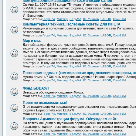
Международный авиационно-космический салон
Ср Апр 11, 2007 13:54 кондр-75 писал: У меня есть обращение к модер
о МАКСе, но на разных ветках форума, хотя такая тема у нас есть. Та
приближается, эта тема становится все более актуальней. Нельзя-ли эт
У.: Выполняю!
Модераторы
Георг-74
,
Мистер
,
ВедьМА
,
Ю. Ушаков
,
LABOR
,
Сэм-81М
Компьютерная техника. Полезные советы для ИНЕТА
Рекомендации и полезные советы для путешествия по сети Интернета.
безопасность.
Модераторы
Георг-74
,
Мистер
,
ВедьМА
,
Ю. Ушаков
,
LABOR
,
Сэм-81М
Мир и мы.
Данный раздел форума открыт по просьбе пользователей. Предупрежден
захочет оставить здесь своё сообщение: тщательно продумывайте кажд
мысли. Согласно статистических данных, только через месяц после вых
пользователи больше чем из двадцати стран мира. Я не хочу потерять н
покинет страницы сайта из-за обиды, нанесённой необдуманным выска
его стране. В случае проявления подобных моментов сообщение или те
Модераторы
Георг-74
,
Мистер
,
ВедьМА
,
Ю. Ушаков
,
LABOR
,
Сэм-81М
Поговорим о делах (коммерческие предложения и запросы, в
Нужна помощь? Хочешь поделиться идеями? Ищешь партнёров? Заход
Модераторы
Георг-74
,
Мистер
,
ВедьМА
,
Ю. Ушаков
,
LABOR
,
Сэм-81М
Фонд БВВАУЛ
Ветка для обсуждения создания Фонда.
Модераторы
Георг-74
,
Мистер
,
ВедьМА
,
Ю. Ушаков
,
LABOR
,
Сэм-81М
Приятно познакомиться!
Этот раздел форума предназначен для открытия тем, позволяющих бол
форума Борисоглебского ВВАУЛ.
Модераторы
Георг-74
,
Мистер
,
ВедьМА
,
Ю. Ушаков
,
LABOR
,
Сэм-81М
Вопросы Администрации форума. Обсуждаем сайт.
На ветках общения выпускников периодически возникают вопросы, ад
характерно, одни и те же вопросы повторяются на разных ветках. Это
обратной связи. Задавайте Ваши вопросы на одной из его веток.
Модераторы
Георг-74
,
Мистер
,
ВедьМА
,
Ю. Ушаков
,
LABOR
,
Сэм-81М