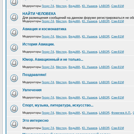
Модераторы
Георг-74
,
Мистер
,
ВедьМА
,
Ю. Ушаков
,
LABOR
,
Сэм-81М
НАЙТИ ЧЕЛОВЕКА
Для размещения сообщений на данном форуме регистрироваться не об
Модераторы
Георг-74
,
Мистер
,
ВедьМА
,
Ю. Ушаков
,
LABOR
,
Сэм-81М
Авиация и космонавтика
Модераторы
Георг-74
,
Мистер
,
ВедьМА
,
Ю. Ушаков
,
LABOR
,
Сэм-81М
История Авиации.
Модераторы
Георг-74
,
Мистер
,
ВедьМА
,
Ю. Ушаков
,
LABOR
,
Сэм-81М
Юмор. Авиационный и не только...
Модераторы
Георг-74
,
Мистер
,
ВедьМА
,
Ю. Ушаков
,
LABOR
,
Сэм-81М
Поздравляю!
Модераторы
Георг-74
,
Мистер
,
ВедьМА
,
Ю. Ушаков
,
LABOR
,
Сэм-81М
Увлечения
Модераторы
Георг-74
,
Мистер
,
ВедьМА
,
Ю. Ушаков
,
LABOR
,
Сэм-81М
Спорт, музыка, литература, искусство...
Модераторы
Георг-74
,
Мистер
,
ВедьМА
,
Ю. Ушаков
,
LABOR
,
Фомичев А.П.
,
Это интересно
Модераторы
Георг-74
,
Мистер
,
ВедьМА
,
Ю. Ушаков
,
LABOR
,
Сэм-81М