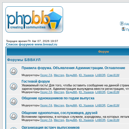
FA
П
Текущее время Пт Авг 07, 2026 19:07
Список форумов www.bvvaul.ru
Форум
Форумы БВВАУЛ
Правила форума. Объявления Администрации. Оглавление
Модераторы
Георг-74
,
Мистер
,
ВедьМА
,
Ю. Ушаков
,
LABOR
,
Сэм-81М
Гостевой форум
Уважаемый гость! Для того, чтобы оставить сообщение на данной стра
зарегистрироваться. Администрация вынуждена ввести регистрацию, ч
Модераторы
Георг-74
,
Мистер
,
ВедьМА
,
Ю. Ушаков
,
LABOR
,
Сэм-81М
Общение однокашников по годам выпуска
Модераторы
Георг-74
,
Мистер
,
ВедьМА
,
Ю. Ушаков
,
LABOR
,
Сэм-81М
Общение однополчан, сослуживцев, друзей
Вспомним гарнизоны, в которых служили, аэродромы, на которых летал
Модераторы
Георг-74
,
Мистер
,
ВедьМА
,
Ю. Ушаков
,
LABOR
,
Сэм-81М
Организация встреч выпускников