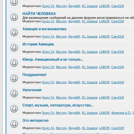
Модераторы
Георг-74
,
Мистер
,
ВедьМА
,
Ю. Ушаков
,
LABOR
,
Сэм-81М
НАЙТИ ЧЕЛОВЕКА
Для размещения сообщений на данном форуме регистрироваться не об
Модераторы
Георг-74
,
Мистер
,
ВедьМА
,
Ю. Ушаков
,
LABOR
,
Сэм-81М
Авиация и космонавтика
Модераторы
Георг-74
,
Мистер
,
ВедьМА
,
Ю. Ушаков
,
LABOR
,
Сэм-81М
История Авиации.
Модераторы
Георг-74
,
Мистер
,
ВедьМА
,
Ю. Ушаков
,
LABOR
,
Сэм-81М
Юмор. Авиационный и не только...
Модераторы
Георг-74
,
Мистер
,
ВедьМА
,
Ю. Ушаков
,
LABOR
,
Сэм-81М
Поздравляю!
Модераторы
Георг-74
,
Мистер
,
ВедьМА
,
Ю. Ушаков
,
LABOR
,
Сэм-81М
Увлечения
Модераторы
Георг-74
,
Мистер
,
ВедьМА
,
Ю. Ушаков
,
LABOR
,
Сэм-81М
Спорт, музыка, литература, искусство...
Модераторы
Георг-74
,
Мистер
,
ВедьМА
,
Ю. Ушаков
,
LABOR
,
Фомичев А.П.
,
Это интересно
Модераторы
Георг-74
,
Мистер
,
ВедьМА
,
Ю. Ушаков
,
LABOR
,
Сэм-81М