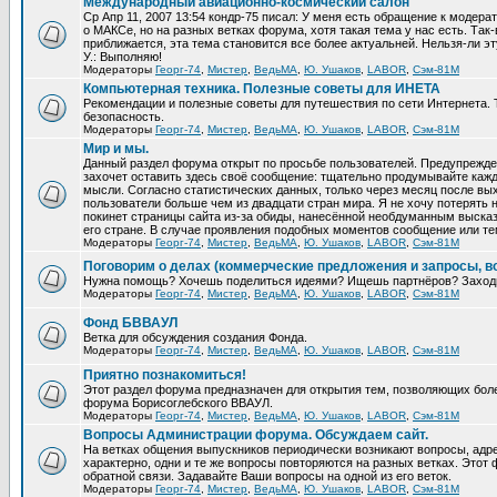
Международный авиационно-космический салон
Ср Апр 11, 2007 13:54 кондр-75 писал: У меня есть обращение к модер
о МАКСе, но на разных ветках форума, хотя такая тема у нас есть. Та
приближается, эта тема становится все более актуальней. Нельзя-ли эт
У.: Выполняю!
Модераторы
Георг-74
,
Мистер
,
ВедьМА
,
Ю. Ушаков
,
LABOR
,
Сэм-81М
Компьютерная техника. Полезные советы для ИНЕТА
Рекомендации и полезные советы для путешествия по сети Интернета.
безопасность.
Модераторы
Георг-74
,
Мистер
,
ВедьМА
,
Ю. Ушаков
,
LABOR
,
Сэм-81М
Мир и мы.
Данный раздел форума открыт по просьбе пользователей. Предупрежден
захочет оставить здесь своё сообщение: тщательно продумывайте кажд
мысли. Согласно статистических данных, только через месяц после вых
пользователи больше чем из двадцати стран мира. Я не хочу потерять н
покинет страницы сайта из-за обиды, нанесённой необдуманным выска
его стране. В случае проявления подобных моментов сообщение или те
Модераторы
Георг-74
,
Мистер
,
ВедьМА
,
Ю. Ушаков
,
LABOR
,
Сэм-81М
Поговорим о делах (коммерческие предложения и запросы, в
Нужна помощь? Хочешь поделиться идеями? Ищешь партнёров? Заход
Модераторы
Георг-74
,
Мистер
,
ВедьМА
,
Ю. Ушаков
,
LABOR
,
Сэм-81М
Фонд БВВАУЛ
Ветка для обсуждения создания Фонда.
Модераторы
Георг-74
,
Мистер
,
ВедьМА
,
Ю. Ушаков
,
LABOR
,
Сэм-81М
Приятно познакомиться!
Этот раздел форума предназначен для открытия тем, позволяющих бол
форума Борисоглебского ВВАУЛ.
Модераторы
Георг-74
,
Мистер
,
ВедьМА
,
Ю. Ушаков
,
LABOR
,
Сэм-81М
Вопросы Администрации форума. Обсуждаем сайт.
На ветках общения выпускников периодически возникают вопросы, ад
характерно, одни и те же вопросы повторяются на разных ветках. Это
обратной связи. Задавайте Ваши вопросы на одной из его веток.
Модераторы
Георг-74
,
Мистер
,
ВедьМА
,
Ю. Ушаков
,
LABOR
,
Сэм-81М