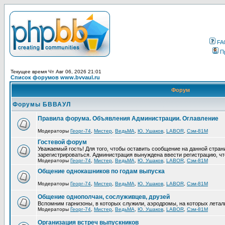
FA
П
Текущее время Чт Авг 06, 2026 21:01
Список форумов www.bvvaul.ru
Форум
Форумы БВВАУЛ
Правила форума. Объявления Администрации. Оглавление
Модераторы
Георг-74
,
Мистер
,
ВедьМА
,
Ю. Ушаков
,
LABOR
,
Сэм-81М
Гостевой форум
Уважаемый гость! Для того, чтобы оставить сообщение на данной стра
зарегистрироваться. Администрация вынуждена ввести регистрацию, ч
Модераторы
Георг-74
,
Мистер
,
ВедьМА
,
Ю. Ушаков
,
LABOR
,
Сэм-81М
Общение однокашников по годам выпуска
Модераторы
Георг-74
,
Мистер
,
ВедьМА
,
Ю. Ушаков
,
LABOR
,
Сэм-81М
Общение однополчан, сослуживцев, друзей
Вспомним гарнизоны, в которых служили, аэродромы, на которых летал
Модераторы
Георг-74
,
Мистер
,
ВедьМА
,
Ю. Ушаков
,
LABOR
,
Сэм-81М
Организация встреч выпускников