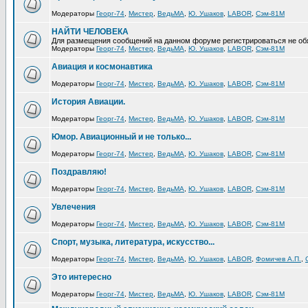
Модераторы
Георг-74
,
Мистер
,
ВедьМА
,
Ю. Ушаков
,
LABOR
,
Сэм-81М
НАЙТИ ЧЕЛОВЕКА
Для размещения сообщений на данном форуме регистрироваться не об
Модераторы
Георг-74
,
Мистер
,
ВедьМА
,
Ю. Ушаков
,
LABOR
,
Сэм-81М
Авиация и космонавтика
Модераторы
Георг-74
,
Мистер
,
ВедьМА
,
Ю. Ушаков
,
LABOR
,
Сэм-81М
История Авиации.
Модераторы
Георг-74
,
Мистер
,
ВедьМА
,
Ю. Ушаков
,
LABOR
,
Сэм-81М
Юмор. Авиационный и не только...
Модераторы
Георг-74
,
Мистер
,
ВедьМА
,
Ю. Ушаков
,
LABOR
,
Сэм-81М
Поздравляю!
Модераторы
Георг-74
,
Мистер
,
ВедьМА
,
Ю. Ушаков
,
LABOR
,
Сэм-81М
Увлечения
Модераторы
Георг-74
,
Мистер
,
ВедьМА
,
Ю. Ушаков
,
LABOR
,
Сэм-81М
Спорт, музыка, литература, искусство...
Модераторы
Георг-74
,
Мистер
,
ВедьМА
,
Ю. Ушаков
,
LABOR
,
Фомичев А.П.
,
Это интересно
Модераторы
Георг-74
,
Мистер
,
ВедьМА
,
Ю. Ушаков
,
LABOR
,
Сэм-81М