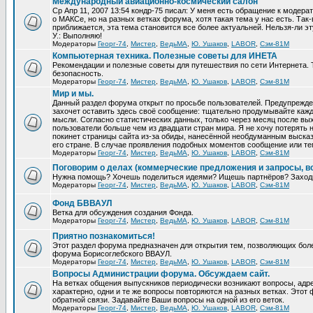
Международный авиационно-космический салон
Ср Апр 11, 2007 13:54 кондр-75 писал: У меня есть обращение к модер
о МАКСе, но на разных ветках форума, хотя такая тема у нас есть. Та
приближается, эта тема становится все более актуальней. Нельзя-ли эт
У.: Выполняю!
Модераторы
Георг-74
,
Мистер
,
ВедьМА
,
Ю. Ушаков
,
LABOR
,
Сэм-81М
Компьютерная техника. Полезные советы для ИНЕТА
Рекомендации и полезные советы для путешествия по сети Интернета.
безопасность.
Модераторы
Георг-74
,
Мистер
,
ВедьМА
,
Ю. Ушаков
,
LABOR
,
Сэм-81М
Мир и мы.
Данный раздел форума открыт по просьбе пользователей. Предупрежден
захочет оставить здесь своё сообщение: тщательно продумывайте кажд
мысли. Согласно статистических данных, только через месяц после вых
пользователи больше чем из двадцати стран мира. Я не хочу потерять н
покинет страницы сайта из-за обиды, нанесённой необдуманным выска
его стране. В случае проявления подобных моментов сообщение или те
Модераторы
Георг-74
,
Мистер
,
ВедьМА
,
Ю. Ушаков
,
LABOR
,
Сэм-81М
Поговорим о делах (коммерческие предложения и запросы, в
Нужна помощь? Хочешь поделиться идеями? Ищешь партнёров? Заход
Модераторы
Георг-74
,
Мистер
,
ВедьМА
,
Ю. Ушаков
,
LABOR
,
Сэм-81М
Фонд БВВАУЛ
Ветка для обсуждения создания Фонда.
Модераторы
Георг-74
,
Мистер
,
ВедьМА
,
Ю. Ушаков
,
LABOR
,
Сэм-81М
Приятно познакомиться!
Этот раздел форума предназначен для открытия тем, позволяющих бол
форума Борисоглебского ВВАУЛ.
Модераторы
Георг-74
,
Мистер
,
ВедьМА
,
Ю. Ушаков
,
LABOR
,
Сэм-81М
Вопросы Администрации форума. Обсуждаем сайт.
На ветках общения выпускников периодически возникают вопросы, ад
характерно, одни и те же вопросы повторяются на разных ветках. Это
обратной связи. Задавайте Ваши вопросы на одной из его веток.
Модераторы
Георг-74
,
Мистер
,
ВедьМА
,
Ю. Ушаков
,
LABOR
,
Сэм-81М