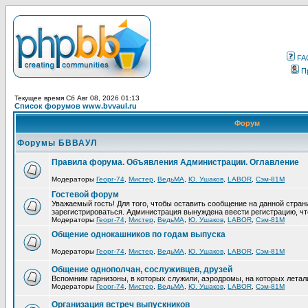
FA
П
Текущее время Сб Авг 08, 2026 01:13
Список форумов www.bvvaul.ru
Форум
Форумы БВВАУЛ
Правила форума. Объявления Администрации. Оглавление
Модераторы
Георг-74
,
Мистер
,
ВедьМА
,
Ю. Ушаков
,
LABOR
,
Сэм-81М
Гостевой форум
Уважаемый гость! Для того, чтобы оставить сообщение на данной стра
зарегистрироваться. Администрация вынуждена ввести регистрацию, ч
Модераторы
Георг-74
,
Мистер
,
ВедьМА
,
Ю. Ушаков
,
LABOR
,
Сэм-81М
Общение однокашников по годам выпуска
Модераторы
Георг-74
,
Мистер
,
ВедьМА
,
Ю. Ушаков
,
LABOR
,
Сэм-81М
Общение однополчан, сослуживцев, друзей
Вспомним гарнизоны, в которых служили, аэродромы, на которых летал
Модераторы
Георг-74
,
Мистер
,
ВедьМА
,
Ю. Ушаков
,
LABOR
,
Сэм-81М
Организация встреч выпускников